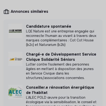
Mesure d'impact
Annonces similaires
Arcesi n'a pas encore transmis de mesure
d'impact
Candidature spontanée
LQE Nature est une entreprise engagée qui
reconnecte l’humain au vivant à travers deux
marques complémentaires : Cot Cot House
(b2c) et Naturarium (b2b)
Labels et certifications
Chargé-e de Développement Service
Cette structure n'a pas souhaité nous
Civique Solidarité Séniors
communiquer les labels ou certifications qu'elle a
Lutter contre l'isolement des personnes
pu obtenir.
âgées en mettant à disposition des jeunes
en Service Civique dans les
structures/associations concernées.
Conseiller.e rénovation énergétique
de l'habitat
Documents
L’ALEC POLD œuvre pour la transition
écologique via la sensibilisation, le conseil et
N'a pas encore communiqué de documents de