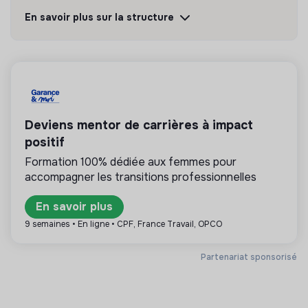
En savoir plus sur la structure
Découvrir
Suivre
💡
Produits ou services responsables
La mission de cette entreprise est de concevoir
des produits ou proposer des services éco-
Deviens mentor de carrières à impact
responsables alignés avec les besoins de la
positif
transformation écologique et solidaire.
Formation 100% dédiée aux femmes pour
accompagner les transitions professionnelles
En savoir plus
Plus d'informations
9 semaines • En ligne • CPF, France Travail, OPCO
Site internet
Entreprise
Partenariat sponsorisé
Entre 50 et 250 salariés
Inclusion Numérique