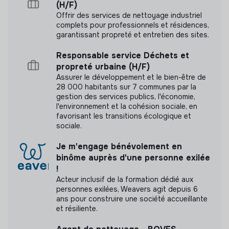
(H/F)
approche n'a pas encore transmis de mesure
Offrir des services de nettoyage industriel
d'impact
complets pour professionnels et résidences,
garantissant propreté et entretien des sites.
Responsable service Déchets et
propreté urbaine (H/F)
Labels et certifications
Assurer le développement et le bien-être de
28 000 habitants sur 7 communes par la
Cette structure n'a pas souhaité nous
gestion des services publics, l'économie,
communiquer les labels ou certifications qu'elle a
l'environnement et la cohésion sociale, en
favorisant les transitions écologique et
pu obtenir.
sociale.
Je m'engage bénévolement en
binôme auprès d'une personne exilée
!
Documents
Acteur inclusif de la formation dédié aux
personnes exilées, Weavers agit depuis 6
N'a pas encore communiqué de documents de
ans pour construire une société accueillante
transparence
et résiliente.