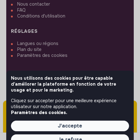
Nous contacter
FAQ
Conditions d'utilisation
RÉGLAGES
Langues ou régions
Plan du site
Paramètres des cookies
Nous utilisons des cookies pour être capable
d'améliorer la plateforme en fonction de votre
SUIVEZ-NOUS
usage et pour le marketing.
Cliquez sur accepter pour une meilleure expérience
utilisateur sur notre application.
Attention cette annonce a été publiée il y a
© 2026 jobs that makesense.
Paramètres des cookies.
plus de 60 jours (le 29/05/2026) et est sans
doute expirée ou non mise à jour.
J'accepte
Je refuse