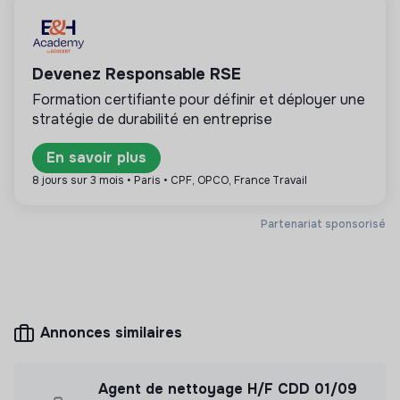
Travailler en équipe pluridisciplinaire
💡
Structure de l’ESS
S'adapter aux changements d'équipes et de rythmes
Cette structure repose sur un principe de
Être discret·e quant aux informations connues dans
solidarité et d’utilité sociale : son mode de
l'exercice de l'activité
Devenez Responsable RSE
gestion est démocratique et participatif, et sa
Formation certifiante pour définir et déployer une
lucrativité est limitée. Il s’agit d’une association,
stratégie de durabilité en entreprise
coopérative, fondation, mutuelle ou entreprise
ESUS.
En savoir plus
8 jours sur 3 mois • Paris • CPF, OPCO, France Travail
Partenariat sponsorisé
Plus d'informations
Site internet
Association
Entre 15 et 50 salariés
Inclusion par l'Emploi
Annonces similaires
Mesure d'impact
Agent de nettoyage H/F CDD 01/09