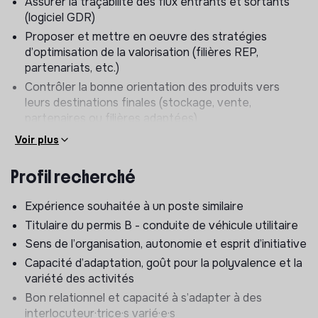
Assurer la traçabilité des flux entrants et sortants
(logiciel GDR)
Proposer et mettre en oeuvre des stratégies
d’optimisation de la valorisation (filières REP,
partenariats, etc.)
Contrôler la bonne orientation des produits vers
leurs destinations finales (stockage, vente,
partenaires ou filières adaptées)
Effectuer le suivi de l’entretien des véhicules et du
Voir plus
matériel professionnel
Profil recherché
Développer les savoirs des salarié·e·s en
insertion
Expérience souhaitée à un poste similaire
Transmettre les bonnes pratiques, les savoir-être et
Titulaire du permis B - conduite de véhicule utilitaire
savoir-faire aux salarié·e·s afin de favoriser leur
Sens de l’organisation, autonomie et esprit d’initiative
montée en compétences
Capacité d’adaptation, goût pour la polyvalence et la
Former les salarié·e·s sur les aspects liés à la sécurité
variété des activités
au travail sur les différents postes avec la pédagogie
Bon relationnel et capacité à s’adapter à des
adaptée aux difficultés des salarié·e·s polyvalent·e·s
interlocuteur·trice·s varié·e·s