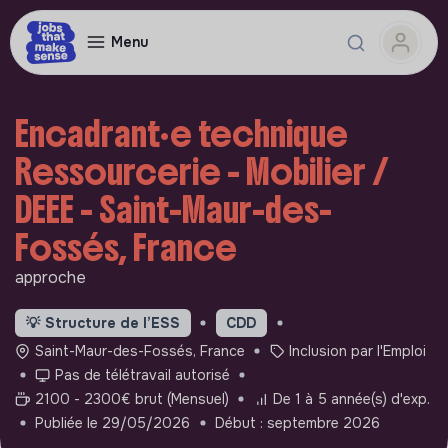
Menu
Encadrant·e technique
Ressourcerie - Mobilier /
DEEE - Saint-Maur-des-
Fossés, France
approche
💡
Structure de l’ESS
CDD
Saint-Maur-des-Fossés, France
Inclusion par l'Emploi
Pas de télétravail autorisé
2100 - 2300€ brut (Mensuel)
De 1 à 5 année(s) d'exp.
Publiée le 29/05/2026
Début : septembre 2026