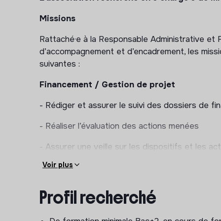
Missions
Rattaché·e à la Responsable Administrative et Fi
d’accompagnement et d’encadrement, les mission
suivantes :
Financement / Gestion de projet
- Rédiger et assurer le suivi des dossiers de f
- Réaliser l’évaluation des actions menées
- Assurer une veille sur les dispositifs et les ac
l’activité économique et du réemploi
Voir plus
- Animer le dispositif «
Culture du cœur
», dispo
salariés en parcours : accès facilité à des plac
Profil recherché
Communication interne/externe