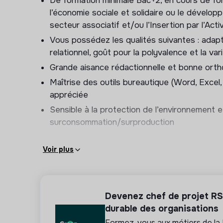
De formation minimale Bac+2, en cours de for
- Elaborer des supports de communication inter
l’économie sociale et solidaire ou le dévelop
d’activité de la structure, mettre en page le bul
secteur associatif et/ou l’Insertion par l’Act
présentation
Vous possédez les qualités suivantes : adapta
relationnel, goût pour la polyvalence et la var
- Participer à la commission “communication” de 
Grande aisance rédactionnelle et bonne ort
Gestion administrative
Maîtrise des outils bureautique (Word, Excel
appréciée
- Soutenir l’équipe dans la gestion administrativ
Sensible à la protection de l’environnement 
Intégration dans un collectif de travail
surconsommation/surproduction
- Participer aux réunions d’équipes d’encadr
Voir plus
Ces missions pourront évoluer selon les proje
Comme tout membre de l’équipe, il/elle pour
activités menées au sein de l’ACI-Ressource
Devenez chef de projet RSE
durable des organisations
Formez-vous aux métiers de la