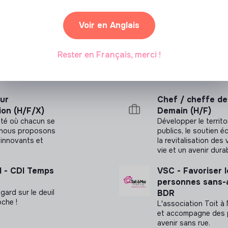
Voir en Anglais
Rester en Français, merci !
sur
Chef / cheffe de 
ion (H/F/X)
Demain (H/F)
été où chacun se
Développer le territo
a, nous proposons
publics, le soutien é
innovants et
la revitalisation des 
vie et un avenir dura
H - CDI Temps
VSC - Favoriser le
personnes sans-a
gard sur le deuil
BDR
oche !
L'association Toit à
et accompagne des p
avenir sans rue.