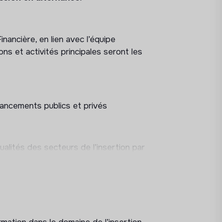
nancière, en lien avec l’équipe
s et activités principales seront les
inancements publics et privés
tualités des secteurs de l’insertion par
sitif qui permet l’accès à la culture des
es de spectacle