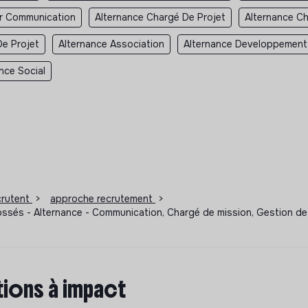
ur Communication
Alternance Chargé De Projet
Alternance C
De Projet
Alternance Association
Alternance Developpement
nce Social
ecrutent
>
approche recrutement
>
ssés - Alternance - Communication, Chargé de mission, Gestion de p
ions à impact