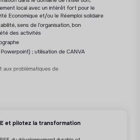
mation dans le domaine de l’insertion,
nes et externes : rédiger le rapport
pement local avec un intérêt fort pour le
letin semestriel, réaliser des supports de
ivité Economique et/ou le Réemploi solidaire
bilité, sens de l’organisation, bon
iété des activités
l’association
hographe
, Powerpoint) ; utilisation de CANVA
e
et aux problématiques de
ement et d’accompagnement
ts et l’actualité de l’association.
ra être amené·e à participer à d’autres
rie.
 et pilotez la transformation
 RSE, du développement durable et