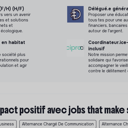
(F/H) (H/F)
Délégué.e général
rs vers un avenir
Proposer une éducati
es et solutions
tous·tes pour une a
chets et
financiers, bancaires
 écologique.
autour de l'argent.
 en habitat
Coordinateur.ice-
inclusif
 société plus
Notre mission permet
érationnels pour
solidaire qui favoris
ulation et agir
accompagner le vieill
contre le délitement 
pact positif avec jobs that make
usiness
Alternance Chargé De Communication
Alternance Ch