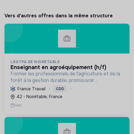
Vers d'autres offres dans la même structure
LEGTPA DE NOIRETABLE
enseignant en agroéquipement (h/f)
Former les professionnels de l'agriculture et de la
forêt à la gestion durable, promouvoir
l'agroécologie et l'écoresponsabilité par une
France Travail
CDD
pédagogie pratique, pour des citoyens acteurs de
42 - Noirétable, France
la transition.
Hier