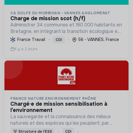
CA GOLFE DU MORBIHAN - VANNES AGGLOMERAT
charge de mission scot (h/f)
Administrer 34 communes et 180 000 habitants en
Bretagne, en intégrant la transition écologique et
sociale par une planification résiliente, des achats
France Travail
56 - VANNES, France
CDI
durables et le soutien à l'économie verte.
Il y a 2 jours
FRANCE NATURE ENVIRONNEMENT RHÔNE
chargé·e de mission sensibilisation à
l’environnement
La sauvegarde et la connaissance des milieux
naturels et des espèces qui les peuplent, par
l’expertise naturaliste ainsi que par la transmission
💡
Structure de l’ESS
CDI