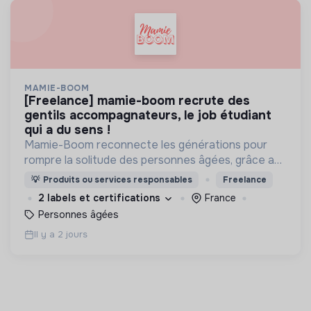
MAMIE-BOOM
[freelance] mamie-boom recrute des
gentils accompagnateurs, le job étudiant
qui a du sens !
Mamie-Boom reconnecte les générations pour
rompre la solitude des personnes âgées, grâce aux
visites d'étudiants chaque semaine.
💡
Produits ou services responsables
Freelance
2 labels et certifications
France
Personnes âgées
Il y a 2 jours