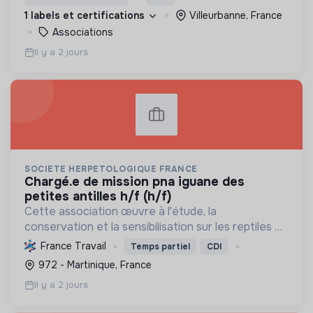
à tous publics et l’éducation des générations
1 labels et certifications
Villeurbanne, France
futures.
Associations
Il y a 2 jours
SOCIETE HERPETOLOGIQUE FRANCE
chargé.e de mission pna iguane des
petites antilles h/f (h/f)
Cette association œuvre à l'étude, la
conservation et la sensibilisation sur les reptiles et
amphibiens. Elle protège ces espèces et leurs
France Travail
Temps partiel
CDI
habitats, améliore les connaissances scientifiques
972 - Martinique, France
et promeut...
Il y a 2 jours