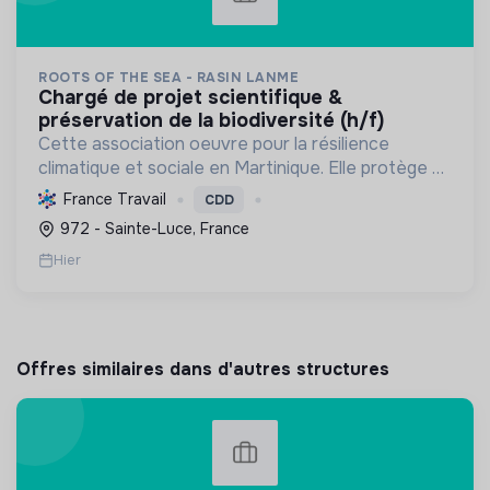
ROOTS OF THE SEA - RASIN LANME
chargé de projet scientifique &
préservation de la biodiversité (h/f)
Cette association oeuvre pour la résilience
climatique et sociale en Martinique. Elle protège et
restaure les écosystèmes marins et côtiers,
France Travail
CDD
sensibilise le public et mobilise les citoyens pour un
972 - Sainte-Luce, France
aven...
Hier
Offres similaires dans d'autres structures