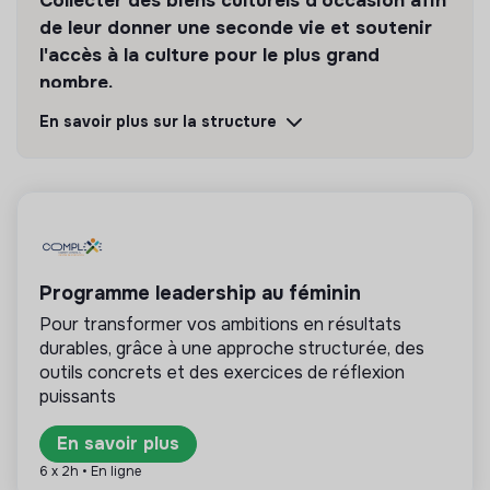
Collecter des biens culturels d'occasion afin
de leur donner une seconde vie et soutenir
l'accès à la culture pour le plus grand
nombre.
En savoir plus sur la structure
Découvrir
Suivre
💡
Structure de l’ESS
Cette structure repose sur un principe de
solidarité et d’utilité sociale : son mode de
Programme leadership au féminin
gestion est démocratique et participatif, et sa
Pour transformer vos ambitions en résultats
lucrativité est limitée. Il s’agit d’une association,
durables, grâce à une approche structurée, des
coopérative, fondation, mutuelle ou entreprise
ESUS.
outils concrets et des exercices de réflexion
puissants
En savoir plus
6 x 2h • En ligne
Plus d'informations