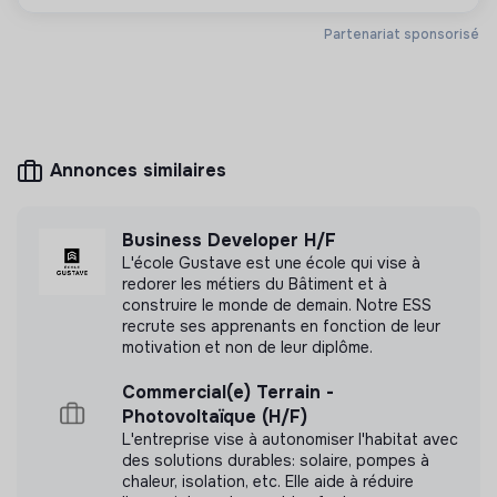
Site internet
Entreprise
Partenariat sponsorisé
Entre 15 et 50 salariés
E-commerce
Annonces similaires
Mesure d'impact
Ammareal SAS n'a pas encore transmis de mesure
Business Developer H/F
d'impact
L'école Gustave est une école qui vise à
redorer les métiers du Bâtiment et à
construire le monde de demain. Notre ESS
recrute ses apprenants en fonction de leur
motivation et non de leur diplôme.
Labels et certifications
Commercial(e) Terrain -
Cette structure n'a pas souhaité nous
Photovoltaïque (H/F)
communiquer les labels ou certifications qu'elle a
L'entreprise vise à autonomiser l'habitat avec
pu obtenir.
des solutions durables: solaire, pompes à
chaleur, isolation, etc. Elle aide à réduire