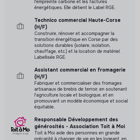
l'empreinte carbone et les factures
énergétiques. Elle détient le Label RGE.
Technico commercial Haute-Corse
Documents
(H/F)
Construire, rénover et accompagner la
N'a pas encore communiqué de documents de
transition énergétique en Corse par des
transparence
solutions durables (solaire, isolation,
chauffage, etc.) et la location de matériel.
Labellisée RGE.
Assistant commercial en fromagerie
(H/F)
Fabriquer et commercialiser des fromages
artisanaux de brebis de terroir, en soutenant
l'agriculture locale et biologique, et en
promouvant un modèle économique et social
équitable.
Responsable Développement des
générosités - Association Toit à Moi
Toit à Moi aide des personnes en grande
précarité à changer de vie en les logeant, en