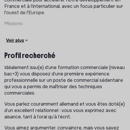
France et à l’international, avec un focus particulier sur
l'ouest de l'Europe.
Missions :
Prospection & développement
Voir plus
Identifier et signer de nouveaux partenaires
(bibliothèques, universités, associations, acteurs du
Profil recherché
réemploi…),
Ouvrir et structurer un portefeuille,
Idéalement issu(e) d’une formation commerciale (niveau
bac+3) vous disposez d’une première expérience
Comprendre les enjeux locaux et adapter votre
professionnelle sur un poste de commercial sédentaire
approche.
qui vous a permis de maîtriser des techniques
Fidélisation & relation partenaire
commerciales.
Suivre et développer les partenariats existants, en
Vous parlez couramment allemand et vous êtes doté(e)
particulier les partenariats DACH, gérer les aspects
d’un excellent relationnel : vous vous exprimez avec
logistiques en lien avec le service transport,
aisance, tant à l’oral qu’à l’écrit.
Construire des relations durables,
Vous aimez argumenter, convaincre, mais vous savez