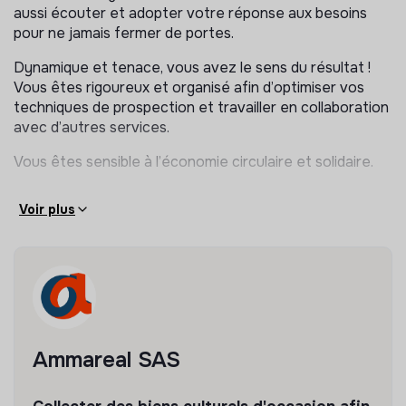
Identifier de nouvelles opportunités de collaboration.
aussi écouter et adopter votre réponse aux besoins
pour ne jamais fermer de portes.
Pilotage & impact
Dynamique et tenace, vous avez le sens du résultat !
Assurer le reporting de vos activités
Vous êtes rigoureux et organisé afin d’optimiser vos
Contribuer à la stratégie de développement
techniques de prospection et travailler en collaboration
international
avec d’autres services.
Valoriser l’impact des partenariats (enjeux RSE)
Vous êtes sensible à l’économie circulaire et solidaire.
Voir plus
Ammareal SAS