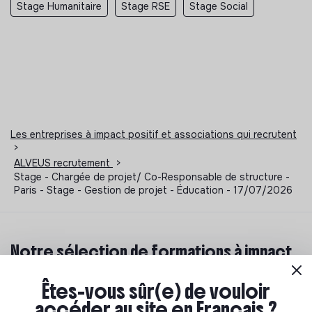
Stage Humanitaire
Stage RSE
Stage Social
Les entreprises à impact positif et associations qui recrutent
>
ALVEUS recrutement
>
Stage - Chargée de projet/ Co-Responsable de structure -
Paris - Stage - Gestion de projet - Éducation - 17/07/2026
Notre sélection de formations à impact
Tu souhaites te réorienter mais tu ne sais pas par où
Êtes-vous sûr(e) de vouloir
commencer ? Pas de panique, on te propose une
accéder au site en Français ?
sélection de formations aux métiers de la transition