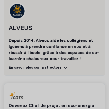
présenter notre méthode pédagogique et les
🎉 Des afterworks
accompagner jusqu'à l'inscription à un tutorat de
découverte au sein de nos Ruches
✋ Une équipe jeune et dynamique
CDI (temps pleins ou partiels) possibles à la clef !
ALVEUS
Depuis 2014, Alveus aide les collégiens et
lycéens à prendre confiance en eux et à
réussir à l'école, grâce à des espaces de co-
learning chaleureux pour travailler !
En savoir plus sur la structure
Découvrir
Suivre
💡
Produits ou services responsables
La mission de cette entreprise est de concevoir
des produits ou proposer des services éco-
Devenez Chef de projet en éco-énergie
responsables alignés avec les besoins de la