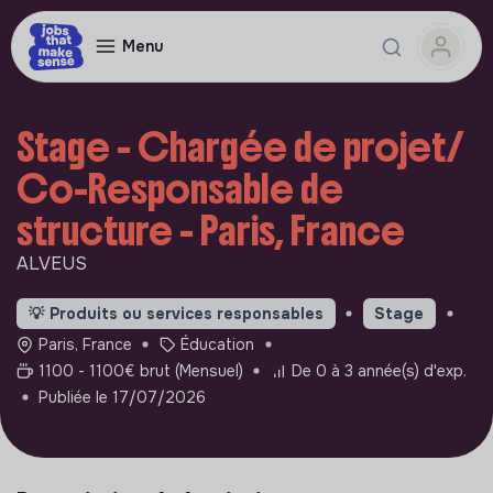
Menu
Stage - Chargée de projet/
Co-Responsable de
structure - Paris, France
ALVEUS
💡
Produits ou services responsables
Stage
Paris, France
Éducation
1100 - 1100€ brut (Mensuel)
De 0 à 3 année(s) d'exp.
Publiée le 17/07/2026