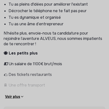
Tu as pleins d'idées pour améliorer l'existant
Accompagner les tuteurs : contribuer à l’amélioration
Décrocher le téléphone ne te fait pas peur
de la qualité des prestations et participer à leur
fidélisation
Tu es dynamique et organisé
Tu as une âme d’entrepreneur
Développement de la Ruche
N’hésite plus, envoie-nous ta candidature pour
Identifier et développer de nouveaux relais de
rejoindre l’aventure ALVEUS, nous sommes impatients
croissance au sein du quartier
de te rencontrer !
Adopter une approche commerciale adaptée afin de
contribuer au développement du chiffre d’affaires de
🐝 Les petits plus
la Ruche
Missions annexes : Contribution au
💵
Un salaire de 1100€ brut/mois
développement d’ALVEUS
🌮 Des tickets restaurants
Rejoindre l'équipe "Partenariats Tuteurs" :
sélectionner des tuteurs, animer une visio pour leur
🚆 Une offre transport
présenter ALVEUS et leur mission, négocier de leur
tarif de prestation, établir le partenariat
💼 Un espace de travail chaleureux dans la capitale
ou
Voir plus
Intégrer l’équipe “Sales” : établir un premier contact
🎾 Des events sportifs
avec les parents intéressés par Alveus, leur