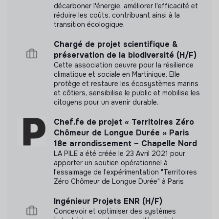
Labels et certifications
décarboner l'énergie, améliorer l'efficacité et
réduire les coûts, contribuant ainsi à la
Cette structure n'a pas souhaité nous
transition écologique.
communiquer les labels ou certifications qu'elle a
Chargé de projet scientifique &
pu obtenir.
préservation de la biodiversité (H/F)
Cette association oeuvre pour la résilience
climatique et sociale en Martinique. Elle
protège et restaure les écosystèmes marins
et côtiers, sensibilise le public et mobilise les
Documents
citoyens pour un avenir durable.
N'a pas encore communiqué de documents de
Chef.fe de projet « Territoires Zéro
transparence
Chômeur de Longue Durée » Paris
18e arrondissement – Chapelle Nord
LA PILE a été créée le 23 Avril 2021 pour
apporter un soutien opérationnel à
l'essaimage de l’expérimentation "Territoires
Zéro Chômeur de Longue Durée" à Paris
Ingénieur Projets ENR (H/F)
Concevoir et optimiser des systèmes