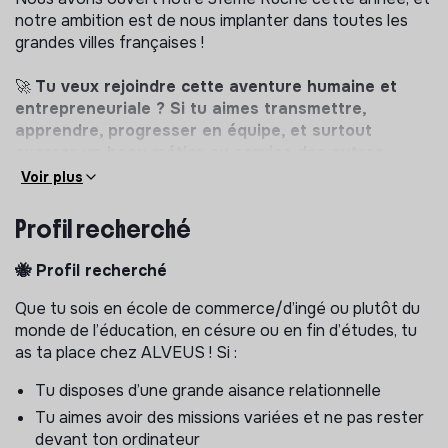
notre ambition est de nous implanter dans toutes les
grandes villes françaises !
🚀
Tu veux rejoindre cette aventure humaine et
entrepreneuriale ? Si tu aimes transmettre,
apprendre, progresser en équipe, et surtout
exercer un beau métier au service des autres...
envoie-nous ta candidature !
Voir plus
🎯
Détail des
missions :
Profil recherché
Tu géreras une Ruche en binôme, du mardi au samedi,
et tes missions s’articuleront autour de trois axes :
🐝 Profil recherché
Gestion de la Ruche
Que tu sois en école de commerce/d’ingé ou plutôt du
monde de l’éducation, en césure ou en fin d’études, tu
Assurer le suivi pédagogique des élèves : identifier
as ta place chez ALVEUS ! Si :
des solutions adaptées à chaque profil et créer une
relation de proximité avec chacun
Tu disposes d’une grande aisance relationnelle
Développer et entretenir la relation avec les parents
Tu aimes avoir des missions variées et ne pas rester
: instaurer un climat de confiance, réaliser des points
devant ton ordinateur
de suivi réguliers et encourager le bouche-à-oreille