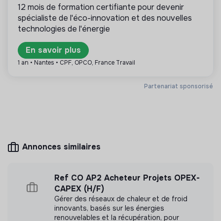
12 mois de formation certifiante pour devenir
transformation écologique et solidaire.
spécialiste de l'éco-innovation et des nouvelles
technologies de l'énergie
En savoir plus
Plus d'informations
1 an • Nantes • CPF, OPCO, France Travail
Site internet
Entreprise
Partenariat sponsorisé
Entre 15 et 50 salariés
Éducation
Mesure d'impact
Annonces similaires
ALVEUS n'a pas encore transmis de mesure
d'impact
Ref CO AP2 Acheteur Projets OPEX-
CAPEX (H/F)
Gérer des réseaux de chaleur et de froid
innovants, basés sur les énergies
renouvelables et la récupération, pour