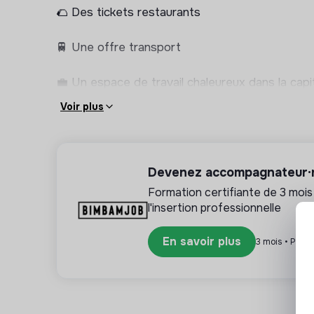
🌮 Des tickets restaurants
🚆 Une offre transport
💼 Un espace de travail chaleureux dans la capi
Voir plus
🎾 Des events sportifs
🎉 Des afterworks
Devenez accompagnateur·ri
✋ Une équipe jeune et dynamique
Formation certifiante de 3 mois
l'insertion professionnelle
En savoir plus
3 mois • Paris