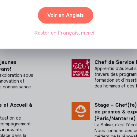
Voir en Anglais
Rester en Français, merci !
 jeunes
Chef de Service 
éans!
Apprentis d'Auteuil s
travers des programm
xploration sous
formation et d’insert
innovation et
des hommes et des 
ure connaissance
et Accueil à
Stage – Chef(fe)
de promos & exp
ituation de
(Paris/Nanterre)
accompagnement
La Solive, c'est l'éc
s innovants,
Nous formons des p
place dans la
métiers de la rénovat