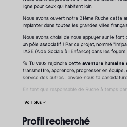
ligne pour ceux qui habitent loin.
Nous avons ouvert notre 31ème Ruche cette an
implanter dans toutes les grandes villes françai
Nous avons choisi de nous appuyer sur le fort
un pôle associatif ! Par ce projet, nommé "Im
l’ASE (Aide Sociale à l’Enfance) dans les foyers
🚀 Tu veux rejoindre cette
aventure humaine e
transmettre, apprendre, progresser en équipe, 
service des autres... envoie-nous ta candidature
En tant que responsable de Ruche à temps partie
nos Ruches, que tu géreras
le vendredi après-
Voir plus
matinées en semaine selon tes disponibilité
Tu assureras :
Profil recherché