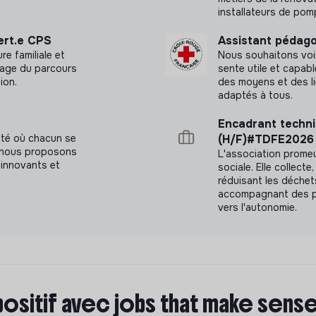
installateurs de pomp
ert.e CPS
Assistant pédago
e familiale et
Nous souhaitons voi
hage du parcours
sente utile et capab
ion.
des moyens et des l
adaptés à tous.
Encadrant techni
été où chacun se
(H/F)#TDFE2026
a, nous proposons
L'association promeut
innovants et
sociale. Elle collecte
réduisant les déchets
accompagnant des pe
vers l'autonomie.
positif avec jobs that make sens