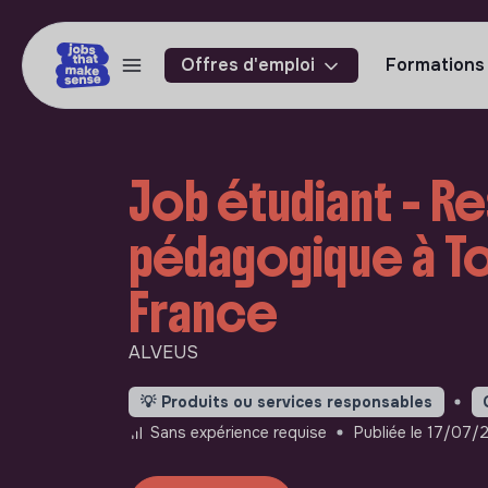
Offres d'emploi
Formations
Job étudiant - R
pédagogique à To
France
ALVEUS
💡
Produits ou services responsables
Sans expérience requise
Publiée le 17/07/