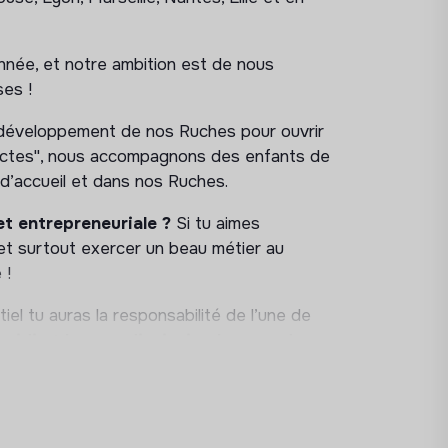
née, et notre ambition est de nous
ses !
 développement de nos Ruches pour ouvrir
'pactes", nous accompagnons des enfants de
 d’accueil et dans nos Ruches.
t entrepreneuriale ?
Si tu aimes
et surtout exercer un beau métier au
 !
l tu auras la responsabilité de l’une de
midi et le samedi, ainsi qu'une ou deux
s
.