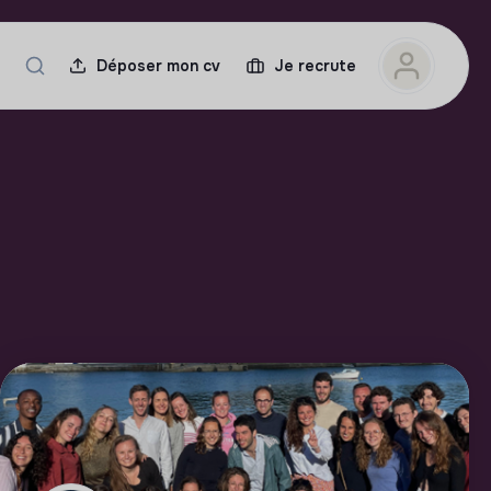
Déposer mon cv
Je recrute