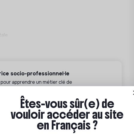
tale
ce socio-professionnel·le
 pour apprendre un métier clé de
Êtes-vous sûr(e) de
 ou Lyon • CPF, France Travail, OPCO
vouloir accéder au site
en Français ?
Partenariat sponsorisé