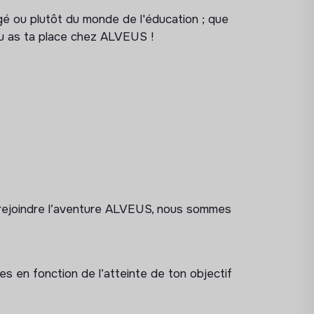
nication avec les parents
é ou plutôt du monde de l'éducation ; que
ion de la relation commerciale
tu as ta place chez ALVEUS !
 tuteurs prestataires
r rejoindre l’aventure ALVEUS, nous sommes
es en fonction de l’atteinte de ton objectif