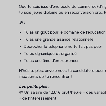
Le suivi pédagogique des élèves et la commu
Que tu sois issu d'une école de commerce/d'ing
La croissance du chiffre d’affaires et la gest
tu sois jeune diplômé ou en reconversion pro., 
L'amélioration de la gestion opérationnelle
Si :
La coordination et l'accompagnement de nos
Tu as un goût pour le domaine de l’éducation
Tu as une grande aisance relationnelle
Décrocher le téléphone ne te fait pas peur
Tu es dynamique et organisé
Tu as une âme d’entrepreneur
N’hésite plus, envoie nous ta candidature pou
impatients de te rencontrer !
Les petits plus :
💸 Un salaire de 12,61€ brut/heure + des variabl
+ de l’intéressement