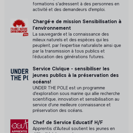
formations s'adressent à des personnes en
Cette structure n'a pas souhaité nous
activité et des demandeurs d'emploi.
communiquer les labels ou certifications qu'elle a
pu obtenir.
Chargé·e de mission Sensibilisation à
l’environnement
La sauvegarde et la connaissance des
milieux naturels et des espèces qui les
peuplent, par l’expertise naturaliste ainsi que
par la transmission à tous publics et
Documents
l’éducation des générations futures.
N'a pas encore communiqué de documents de
Service Civique - sensibiliser les
transparence
jeunes publics à la préservation des
océans!
UNDER THE POLE est un programme
d'exploration sous marine qui allie recherche
scientifique, innovation et sensibilisation au
service d'une meilleure connaissance et
préservation des océans.
Chef de Service Educatif H/F
Apprentis d'Auteuil soutient les jeunes en