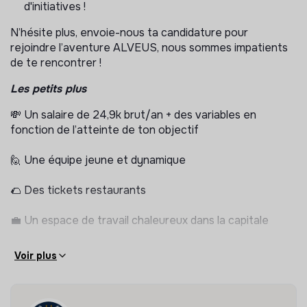
- La croissance du chiffre d’affaires et la gestion de la
d'initiatives !
relation commerciale
N’hésite plus, envoie-nous ta candidature pour
- L’amélioration de la gestion opérationnelle
rejoindre l’aventure ALVEUS, nous sommes impatients
de te rencontrer !
- Le suivi pédagogique des élèves
Les petits plus
- La coordination et l'accompagnement de nos tuteurs
💸 Un salaire de 24,9k brut/an + des variables en
prestataires
fonction de l’atteinte de ton objectif
🙋 Une équipe jeune et dynamique
🌮 Des tickets restaurants
💼 Un espace de travail chaleureux dans la capitale
🎾 Des events sportifs
Voir plus
🎉 Des afterworks