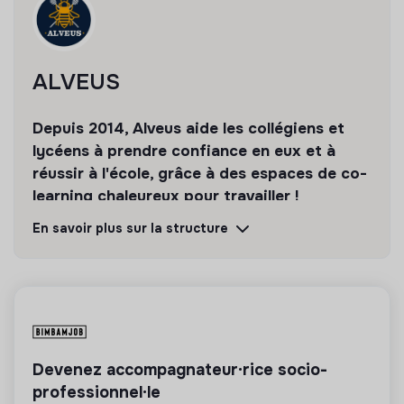
ALVEUS
Depuis 2014, Alveus aide les collégiens et
lycéens à prendre confiance en eux et à
réussir à l'école, grâce à des espaces de co-
learning chaleureux pour travailler !
En savoir plus sur la structure
Découvrir
Suivre
💡
Produits ou services responsables
La mission de cette entreprise est de concevoir
des produits ou proposer des services éco-
Devenez accompagnateur·rice socio-
responsables alignés avec les besoins de la
professionnel·le
transformation écologique et solidaire.