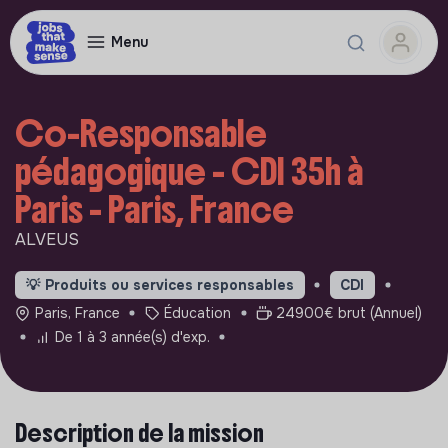
Menu
Co-Responsable
pédagogique - CDI 35h à
Paris - Paris, France
ALVEUS
💡
Produits ou services responsables
CDI
Paris, France
Éducation
24900€ brut (Annuel)
De 1 à 3 année(s) d'exp.
Description de la mission