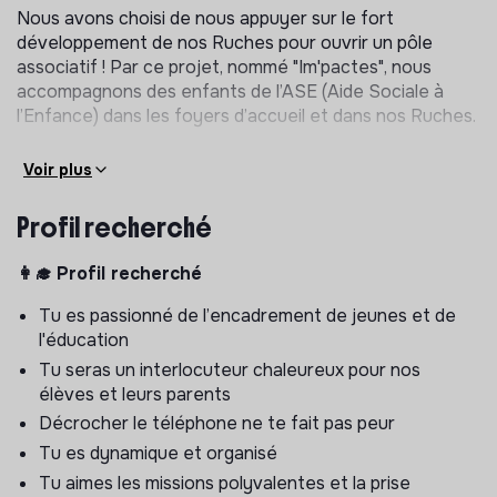
Nous avons choisi de nous appuyer sur le fort
développement de nos Ruches pour ouvrir un pôle
associatif ! Par ce projet, nommé "Im'pactes", nous
accompagnons des enfants de l’ASE (Aide Sociale à
l’Enfance) dans les foyers d’accueil et dans nos Ruches.
🚀 Tu veux rejoindre cette
aventure humaine et
Voir plus
entrepreneuriale ?
Si tu aimes transmettre,
apprendre, progresser en équipe, et surtout exercer un
Profil recherché
beau métier au service des autres... envoie-nous ta
candidature !
👩‍🎓
Profil recherché
🚀
Les missions
Tu es passionné de l’encadrement de jeunes et de
En tant que co-responsable de Ruche / responsable
l'éducation
pédagogique, tu géreras un espace de soutien scolaire
Tu seras un interlocuteur chaleureux pour nos
et suivras la progression des élèves
du mardi au
élèves et leurs parents
samedi.
Décrocher le téléphone ne te fait pas peur
Tu es dynamique et organisé
Tu assureras :
Tu aimes les missions polyvalentes et la prise