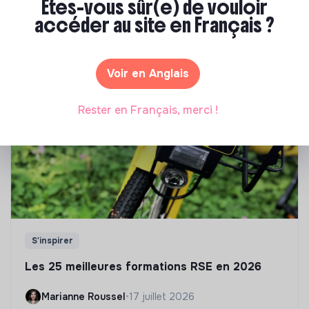
Êtes-vous sûr(e) de vouloir
accéder au site en Français ?
Tu souhaites te réorienter mais tu ne sais pas par où
commencer ? Pas de panique, on te propose une
sélection de formations aux métiers de la transition
écologique et solidaire !
Voir en Anglais
Rester en Français, merci !
S'inspirer
Les 25 meilleures formations RSE en 2026
Marianne Roussel
•
17 juillet 2026