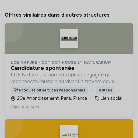
Offres similaires dans d'autres structures
LQE NATURE - COT COT HOUSE ET NATURARIUM
candidature spontanée
LQE Nature est une entreprise engagée qui
reconnecte l’humain au vivant à travers deux
marques complémentaires : Cot Cot House (b2c)
💡
Produits ou services responsables
Autres
et Naturarium (b2b)
20e Arrondissement, Paris, France
Lien social
Il y a 4 jours