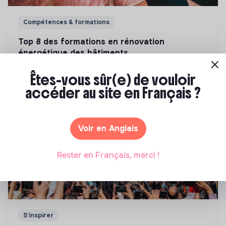
Compétences & formations
Top 8 des formations en rénovation
énergétique des bâtiments
Marianne Roussel
•
21 janvier 2025
Êtes-vous sûr(e) de vouloir
accéder au site en Français ?
Voir en Anglais
Rester en Français, merci !
S'inspirer