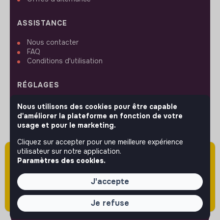
ASSISTANCE
Nous contacter
FAQ
Conditions d'utilisation
RÉGLAGES
Langues ou régions
Nous utilisons des cookies pour être capable
Plan du site
d'améliorer la plateforme en fonction de votre
Paramètres des cookies
usage et pour le marketing.
Cliquez sur accepter pour une meilleure expérience
utilisateur sur notre application.
Attention cette annonce a été publiée il y a
Paramètres des cookies.
plus de 60 jours (le 09/04/2026) et est sans
SUIVEZ-NOUS
doute expirée ou non mise à jour.
J'accepte
Je refuse
© 2026 jobs that makesense.