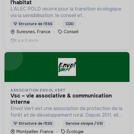
l'habitat
L’ALEC POLD œuvre pour la transition écologique
via la sensibilisation, le conseil et
l'accompagnement en matière de maîtrise de
💡
Structure de l’ESS
CDD
l’énergie, d’éco-rénovation et d'adaptation aux
Suresnes, France
Conseil
changements climatiques
Il y a 5 jours
ASSOCIATION ENVOL VERT
vsc – vie associative & communication
interne
Envol Vert est une association de protection de la
forêt et de développement rural. Depuis 2011, elle
lutte pour la préservation de la forêt et de la
💡
Structure de l’ESS
Service civique / VSI
biodiversité en Colombie au Pérou et en France
Montpellier, France
Écologie