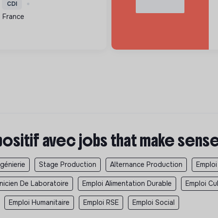
Nous accompagnons nos
CDI
stallations durables, avec
, France
positif avec jobs that make sens
ngénierie
Stage Production
Alternance Production
Emploi
nicien De Laboratoire
Emploi Alimentation Durable
Emploi Cu
Emploi Humanitaire
Emploi RSE
Emploi Social