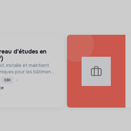
f)
t, installe et maintient
niques pour les bâtiments
le s'engage activement
CDI
 écologique avec des
ce
performantes e...