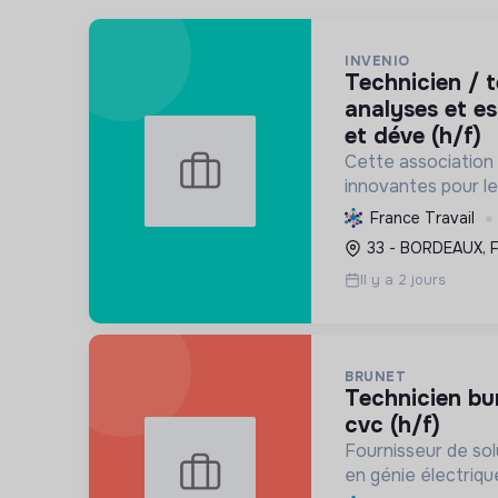
INVENIO
technicien / technicienne
analyses et e
et déve (h/f)
Cette association
innovantes pour le
et légumes. Elle p
France Travail
durable, rentable
33 - BORDEAUX, 
l'environnement, n
Il y a 2 jours
BRUNET
technicien bureau d'études en
cvc (h/f)
Fournisseur de so
en génie électriqu