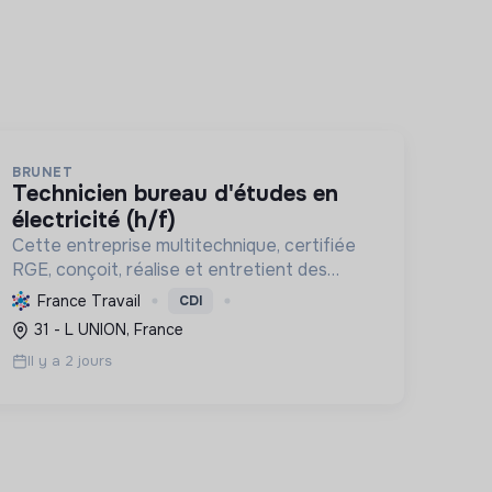
BRUNET
technicien bureau d'études en
électricité (h/f)
Cette entreprise multitechnique, certifiée
RGE, conçoit, réalise et entretient des
installations techniques éco-performantes,
France Travail
CDI
contribuant à la transition écologique pour
31 - L UNION, France
les professionnels.
Il y a 2 jours