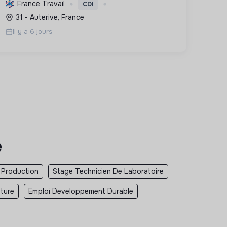
technique (électricité, thermique) pour leur
France Travail
CDI
confort et la réduction énergétique. Elle a
31 - Auterive, France
le Label RGE et est pionniè...
Il y a 6 jours
e
 Production
Stage Technicien De Laboratoire
lture
Emploi Developpement Durable