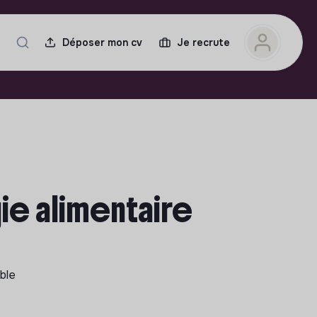
Déposer mon cv
Je recrute
ie alimentaire
ible