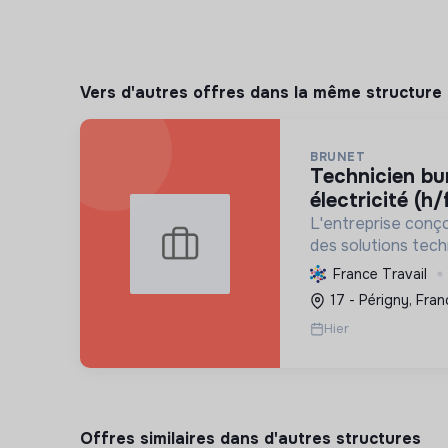
Vers d'autres offres dans la même structure
BRUNET
technicien bureau d'études en
électricité (h/
L'entreprise conçoi
des solutions tech
professionnels. El
France Travail
dans la transition
17 - Périgny, Fran
installations éco-
Hier
Offres similaires dans d'autres structures