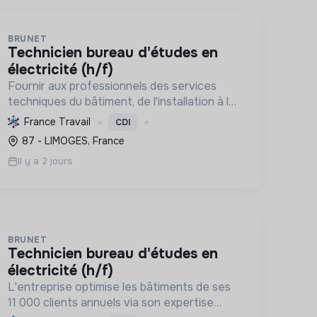
BRUNET
technicien bureau d'études en
électricité (h/f)
Fournir aux professionnels des services
techniques du bâtiment, de l'installation à la
maintenance 24h/24, avec des solutions
France Travail
CDI
innovantes pour l'efficacité énergétique,
87 - LIMOGES, France
les ENR et l'IRVE. Labellisée RG...
Il y a 2 jours
BRUNET
technicien bureau d'études en
électricité (h/f)
L'entreprise optimise les bâtiments de ses
11 000 clients annuels via son expertise