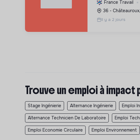
multitechnique. 
France Travail
clients vers des in
36 - Châteauroux
le Label RGE.
Il y a 2 jours
Trouve un emploi à impact 
Stage Ingénierie
Alternance Ingénierie
Emploi I
Alternance Technicien De Laboratoire
Emploi Tech
Emploi Economie Circulaire
Emploi Environnement