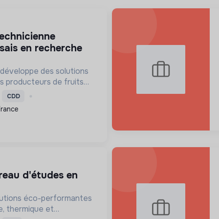
ssais en recherche
 développe des solutions
s producteurs de fruits
romeut une agriculture
CDD
 et respectueuse de
France
otamment via des ess...
lutions éco-performantes
e, thermique et