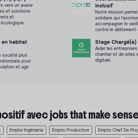
rs vers un avenir
inclusif
es et solutions
Notre mission permet
chets et
solidaire qui favoris
 écologique.
accompagner le vieill
contre le délitement 
 en habitat
Stage Chargé(e)
Aider les entreprises
chantier et de sites 
 société plus
digitale.
érationnels pour
ulation et agir
positif avec jobs that make sens
t
Emploi Ingénierie
Emploi Production
Emploi Chef De Pro