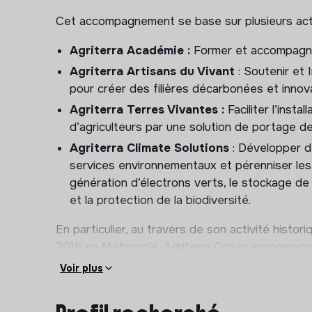
Cet accompagnement se base sur plusieurs activ
Agriterra Académie :
Former et accompagner
Agriterra Artisans du Vivant
: Soutenir et 
pour créer des filières décarbonées et innov
Agriterra Terres Vivantes :
Faciliter l’insta
d’agriculteurs par une solution de portage de
Agriterra Climate Solutions
: Développer de
services environnementaux et pérenniser les e
génération d’électrons verts, le stockage de 
et la protection de la biodiversité.
En particulier, au travers de son activité histori
2016 en Métropole, Agriterra Group accompagne
projets solaires agrivoltaïques dans la mise en 
Voir plus
pertinent et facilite la transmission des exploit
En collaboration étroite avec les exploitants ag