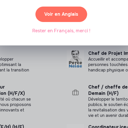
Chambre d’Agriculture, CDPENAF…).
Voir en Anglais
x réflexions sur les autres thématiques
eloppement de nouvelles offres d’ingénierie.
Rester en Français, merci !
Chef de Projet I
elopper
Accueillir et accomp
ptimisant la
personnes touchées 
t la transition
handicap physique 
sur
Chef / cheffe de 
ion (H/F/X)
Demain (H/F)
été où chacun se
Développer le territo
a, nous proposons
publics, le soutien é
innovants et
la revitalisation des 
vie et un avenir dura
(F/H) (H/F)
Coordinateur.ice-