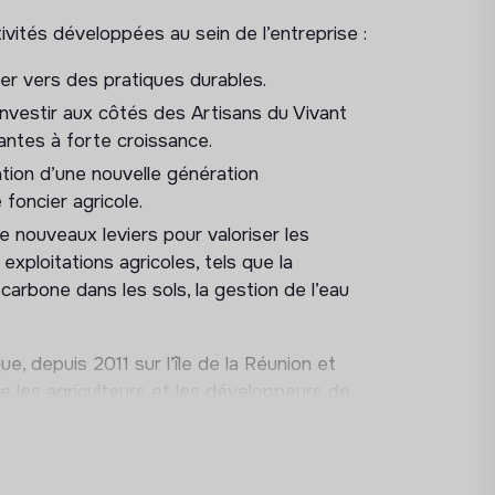
ités développées au sein de l’entreprise :
 vers des pratiques durables.
Investir aux côtés des Artisans du Vivant
antes à forte croissance.
llation d’une nouvelle génération
 foncier agricole.
 nouveaux leviers pour valoriser les
xploitations agricoles, tels que la
carbone dans les sols, la gestion de l’eau
que, depuis 2011 sur l’île de la Réunion et
 les agriculteurs et les développeurs de
place d’un volet agricole durable et
ations agricoles grâce à sa foncière.
ricoles et le bureau d’étude interne,