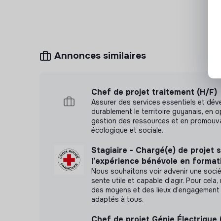
prenantes (agriculteurs, communes, riverains, 
En parallèle, vous serez amené à
contribuer au
du groupe
, en lien avec la formation et le dév
Annonces similaires
Chef de projet traitement (H/F)
Assurer des services essentiels et dév
durablement le territoire guyanais, en o
gestion des ressources et en promouvan
écologique et sociale.
Stagiaire - Chargé(e) de projet 
l’expérience bénévole en format
Nous souhaitons voir advenir une soci
sente utile et capable d’agir. Pour cel
des moyens et des lieux d’engagement 
adaptés à tous.
Chef de projet Génie Électrique 