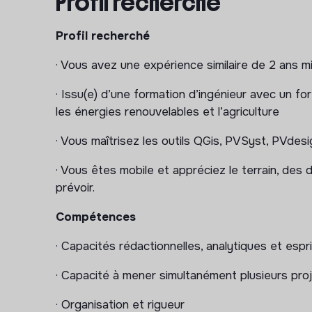
Profil recherché
Agriterra Group développe, sur ses fonciers, de
agriculteurs partenaires.
Profil recherché
Rejoindre Agriterra Group, c’est prendre part ai
· Vous avez une expérience similaire de 2 ans m
participant pleinement à la transition énergétiq
· Issu(e) d’une formation d’ingénieur avec un fo
effervescence.
les énergies renouvelables et l’agriculture
Missions et tâches à réaliser
· Vous maîtrisez les outils QGis, PVSyst, PVdesi
Au sein du pôle Agriterra Climate Solutions, v
· Vous êtes mobile et appréciez le terrain, des
projets agrivoltaïques en France,
notamment s
prévoir.
d’Agriterra. Ces projets seront au service de la
représenteront un levier de stabilisation agro
Compétences
agriculteurs accompagnés par la foncière.
· Capacités rédactionnelles, analytiques et esp
Pour cela, vous serez amené à :
· Capacité à mener simultanément plusieurs pro
·
Développer des relations de confiance et 
collectivités territoriales, les associations loc
· Organisation et rigueur