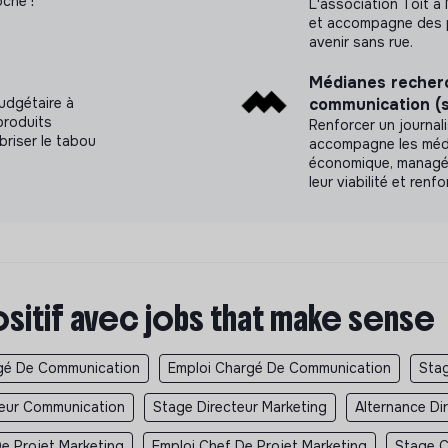
oche !
L'association Toit à
et accompagne des p
avenir sans rue.
Médianes recherc
udgétaire à
communication (
produits
Renforcer un journa
briser le tabou
accompagne les média
économique, managéri
leur viabilité et renf
ositif avec jobs that make sense
gé De Communication
Emploi Chargé De Communication
Sta
teur Communication
Stage Directeur Marketing
Alternance Di
e Projet Marketing
Emploi Chef De Projet Marketing
Stage C