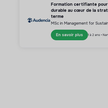
Formation certifiante pou
durable au cœur de la strat
terme
MSc in Management for Sustaina
En savoir plus
1 à 2 ans • Na