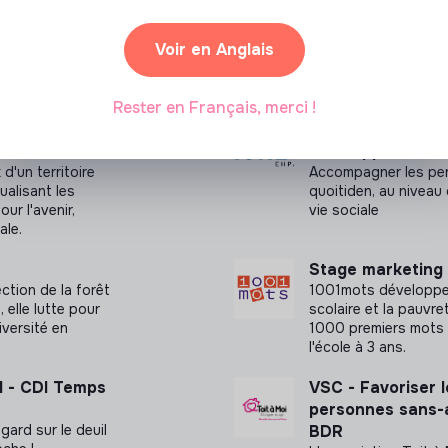
Voir en Anglais
Rester en Français, merci !
É.E DE
Chargé(e) de tra
développement
d'un territoire
Accompagner les pe
ualisant les
quoitiden, au niveau 
ur l'avenir,
vie sociale
ale.
Stage marketing 
ction de la forêt
1001mots développe u
 elle lutte pour
scolaire et la pauvre
iversité en
1000 premiers mots 
l'école à 3 ans.
H - CDI Temps
VSC - Favoriser le
personnes sans-a
gard sur le deuil
BDR