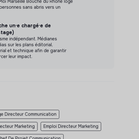
 Moi Marseille Bouche du Rhône loge
ersonnes sans abris vers un
he un·e chargé·e de
stage)
lisme indépendant. Médianes
s sur les plans éditorial,
al et technique afin de garantir
orcer leur impact.
ge Directeur Communication
recteur Marketing
Emploi Directeur Marketing
hef De Projet Communication