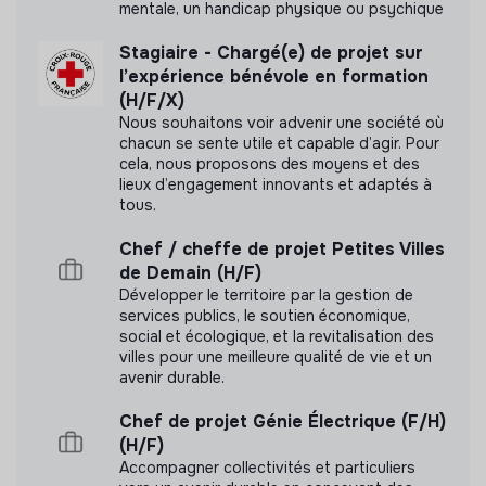
mentale, un handicap physique ou psychique
Appartient à la communauté Bleu
Blanc Zèbre
Stagiaire - Chargé(e) de projet sur
l’expérience bénévole en formation
(H/F/X)
Nous souhaitons voir advenir une société où
chacun se sente utile et capable d’agir. Pour
Documents
cela, nous proposons des moyens et des
lieux d’engagement innovants et adaptés à
N'a pas encore communiqué de documents de
tous.
transparence
Chef / cheffe de projet Petites Villes
de Demain (H/F)
Développer le territoire par la gestion de
services publics, le soutien économique,
social et écologique, et la revitalisation des
villes pour une meilleure qualité de vie et un
avenir durable.
Chef de projet Génie Électrique (F/H)
(H/F)
Accompagner collectivités et particuliers