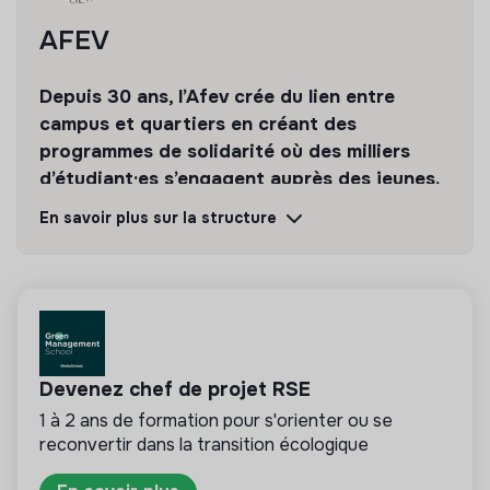
questionnaires (famille, bénévole, enfants)
AFEV
Contribuer à l’animation du réseau des bénévoles
Participer à la vie d’équipe
Depuis 30 ans, l’Afev crée du lien entre
campus et quartiers en créant des
Participer aux réunions d’équipe
programmes de solidarité où des milliers
Travailler en coopération et en esprit d’équipe avec
d’étudiant·es s’engagent auprès des jeunes.
l’ensemble des salariés et des engagés du pôle
En savoir plus sur la structure
Découvrir
Suivre
💡
Structure de l’ESS
Cette structure repose sur un principe de
solidarité et d’utilité sociale : son mode de
Devenez chef de projet RSE
gestion est démocratique et participatif, et sa
1 à 2 ans de formation pour s'orienter ou se
lucrativité est limitée. Il s’agit d’une association,
reconvertir dans la transition écologique
coopérative, fondation, mutuelle ou entreprise
ESUS.