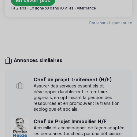
En savoir plus
1 à 2 ans • En ligne ou dans 10 villes • Alternance
Partenariat sponsorisé
Plus d'informations
Site internet
Association
Entre 250 et 2000
Éducation
salariés
Annonces similaires
Chef de projet traitement (H/F)
Mesure d'impact
Assurer des services essentiels et
développer durablement le territoire
AFEV n'a pas encore transmis de mesure d'impact
guyanais, en optimisant la gestion des
ressources et en promouvant la transition
écologique et sociale.
Chef de Projet Immobilier H/F
Labels et certifications
Accueillir et accompagner, de façon adaptée,
les personnes touchées par une déficience