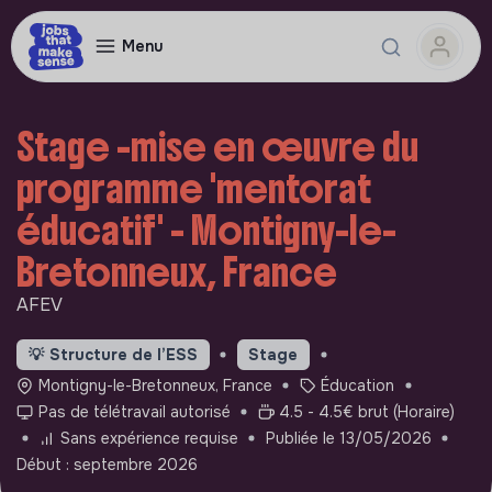
Menu
Stage -mise en œuvre du
programme 'mentorat
éducatif' - Montigny-le-
Bretonneux, France
AFEV
💡
Structure de l’ESS
Stage
Montigny-le-Bretonneux, France
Éducation
Pas de télétravail autorisé
4.5 - 4.5€ brut (Horaire)
Sans expérience requise
Publiée le 13/05/2026
Début : septembre 2026