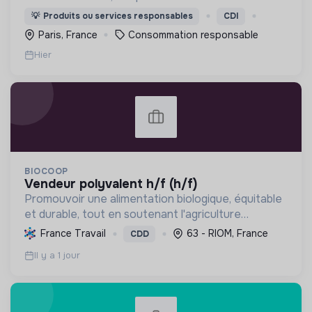
abordable.
💡
Produits ou services responsables
CDI
Paris, France
Consommation responsable
Hier
BIOCOOP
vendeur polyvalent h/f (h/f)
Promouvoir une alimentation biologique, équitable
et durable, tout en soutenant l'agriculture
paysanne, en réduisant les déchets et en agissant
France Travail
63 - RIOM, France
CDD
pour une société plus juste et solidaire.
Il y a 1 jour