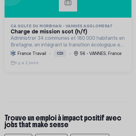
CA GOLFE DU MORBIHAN - VANNES AGGLOMERAT
charge de mission scot (h/f)
Administrer 34 communes et 180 000 habitants en
Bretagne, en intégrant la transition écologique et
sociale par une planification résiliente, des achats
France Travail
56 - VANNES, France
CDI
durables et le soutien à l'économie verte.
Il y a 2 jours
Trouve un emploi à impact positif avec
jobs that make sense