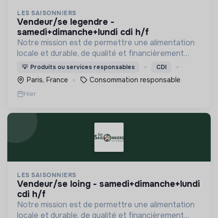
LES SAISONNIERS
vendeur/se legendre -
samedi+dimanche+lundi cdi h/f
Notre mission est de permettre une alimentation
locale et durable, de qualité et financièrement
abordable.
💡
Produits ou services responsables
CDI
Paris, France
Consommation responsable
Hier
LES SAISONNIERS
vendeur/se loing - samedi+dimanche+lundi
cdi h/f
Notre mission est de permettre une alimentation
locale et durable, de qualité et financièrement