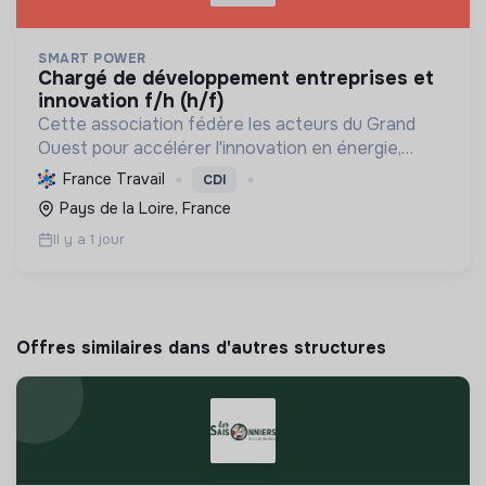
SMART POWER
chargé de développement entreprises et
innovation f/h (h/f)
Cette association fédère les acteurs du Grand
Ouest pour accélérer l'innovation en énergie,
électronique et décarbonation, favorisant une
France Travail
CDI
transition écologique et le développement
Pays de la Loire, France
économique régional.
Il y a 1 jour
Offres similaires dans d'autres structures