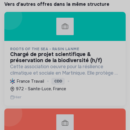
Vers d'autres offres dans la même structure
ROOTS OF THE SEA - RASIN LANME
chargé de projet scientifique &
préservation de la biodiversité (h/f)
Cette association oeuvre pour la résilience
climatique et sociale en Martinique. Elle protège et
restaure les écosystèmes marins et côtiers,
France Travail
CDD
sensibilise le public et mobilise les citoyens pour un
972 - Sainte-Luce, France
aven...
Hier