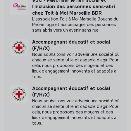
VSC - Favoriser le lien social et
mesure d'impact
l’inclusion des personnes sans-abri
chez Toit à Moi Marseille BDR
L'association Toit à Moi Marseille Bouche du
Rhône loge et accompagne des personnes
sans abris vers un avenir sans rue.
Labels et certifications
Accompagnant éducatif et social
Cette structure n'a pas souhaité nous
(F/H/X)
communiquer les labels ou certifications qu'elle a
Nous souhaitons voir advenir une société où
pu obtenir.
chacun se sente utile et capable d’agir. Pour
cela, nous proposons des moyens et des
lieux d’engagement innovants et adaptés à
tous.
Documents
Accompagnant éducatif et social
(F/H/X)
N'a pas encore communiqué de documents de
Nous souhaitons voir advenir une société où
transparence
chacun se sente utile et capable d’agir. Pour
cela, nous proposons des moyens et des
lieux d’engagement innovants et adaptés à
tous.