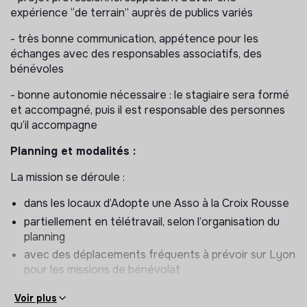
les personnes exilées
expérience “de terrain” auprès de publics variés
les jeunes et en particulier les jeunes décrocheurs,
- très bonne communication, appétence pour les
en rupture
échanges avec des responsables associatifs, des
les personnes éloignées de l’emploi
bénévoles
Nous développons également une offre à destination
- bonne autonomie nécessaire : le stagiaire sera formé
des entreprises et organisons des événements inter-
et accompagné, puis il est responsable des personnes
associatifs.
qu’il accompagne
Missions pour Adopte Une Asso : chargé-e
Planning et modalités :
d’accompagnement
La mission se déroule :
Le ou la stagiaire aura pour responsabilité principale
l’accompagnement des futurs bénévoles et la
dans les locaux d’Adopte une Asso à la Croix Rousse
gestion de partenariats associatifs
partiellement en télétravail, selon l’organisation du
planning
L’accompagnement consiste à :
avec des déplacements fréquents à prévoir sur Lyon
organiser et gérer des entretiens individuels
pour les missions de bénévolat
pour rencontrer les futurs bénévoles ayant une
Fermeture début août et entre Noël et jour de l’an.
Voir plus
difficulté (handicap, précarité, risque d’exclusion,