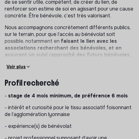
de se sentir utile, compétent, de créer du lien, de
renforcer son estime de soi en agissant pour une cause
concrète. Être bénévole, c’est très valorisant.
Nous accompagnons concrètement différents publics,
sur le terrain, pour que l’accès au bénévolat soit
possible, notamment en
faisant le lien avec les
associations recherchant des bénévoles, et en
assurant un suivi rapproché des futurs bénévoles
.
Nous sommes une petite structure qui agit depuis 2021
Voir plus
(8 personnes). Nous travaillons dans un esprit “start up”
et toute initiative est la bienvenue pour créer de
Profil recherché
nouveaux projets.
-
stage de 4 mois minimum, de préférence 6 mois
Nous travaillons en partenariat avec énormément
d’associations lyonnaises.
- intérêt et curiosité pour le tissu associatif foisonnant
de l’agglomération lyonnaise
Les différents programmes d’Adopte une Asso sont
centrés sur :
- expérience(s) de bénévolat
les personnes en situation de handicap
- projet professionnel supposant d’avoir une