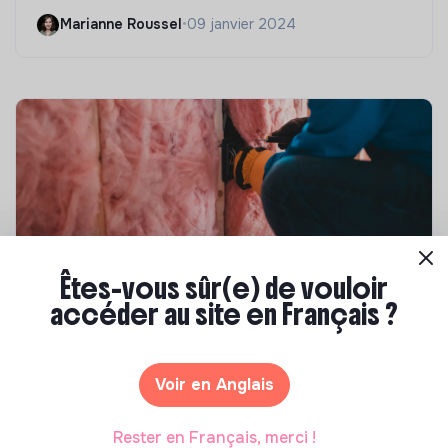
Marianne Roussel
•
09 janvier 2024
Êtes-vous sûr(e) de vouloir
accéder au site en Français ?
Compétences & formations
Top 8 des formations en rénovation
énergétique des bâtiments
Voir en Anglais
Marianne Roussel
•
21 janvier 2025
Rester en Français, merci !