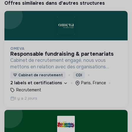
Offres similaires dans d'autres structures
OMEVA
responsable fundraising & partenariats
Cabinet de recrutement engagé, nous vous
mettons en relation avec des organisations
soucieuses de leurs impacts, afin d'œuvrer
💡
Cabinet de recrutement
CDI
ensemble pour un futur souhaitable.
2 labels et certifications
Paris, France
Recrutement
Il y a 2 jours