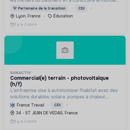
les métiers du Bâtiment et à construire le monde
de demain. Notre ESS recrute ses apprenants en
💡
Partenaire de la transition
CDI
fonction de leur motivation et non de leur diplôme.
Lyon, France
Éducation
Il y a 2 jours
SUNACTIV
commercial(e) terrain - photovoltaïque
(h/f)
L'entreprise vise à autonomiser l'habitat avec des
solutions durables: solaire, pompes à chaleur,
isolation, etc. Elle aide à réduire l'empreinte
France Travail
CDI
carbone et les factures énergétiques. Elle détient
34 - ST JEAN DE VEDAS, France
le ...
Il y a 2 jours