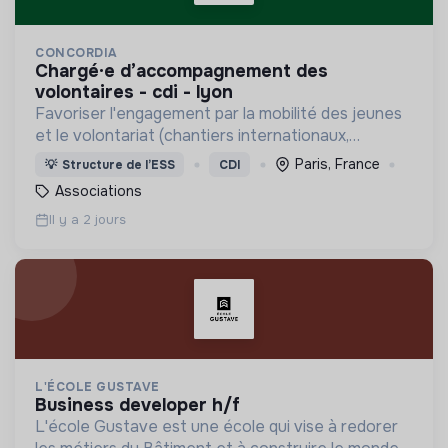
CONCORDIA
chargé·e d’accompagnement des
volontaires - cdi - lyon
Favoriser l'engagement par la mobilité des jeunes
et le volontariat (chantiers internationaux,
volontariats européens, Service Civique).
Paris, France
💡
Structure de l’ESS
CDI
Associations
Il y a 2 jours
L'ÉCOLE GUSTAVE
business developer h/f
L'école Gustave est une école qui vise à redorer