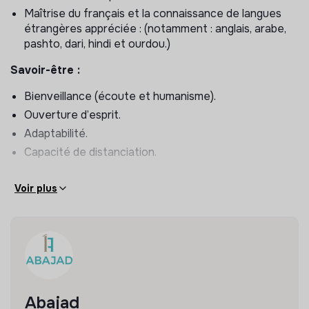
candidats et les programmes de formation proposés.
Maîtrise du français et la connaissance de langues
Évaluer le niveau de maîtrise du français des
étrangères appréciée : (notamment : anglais, arabe,
candidats.
pashto, dari, hindi et ourdou.)
Nombreux déplacements dans les centres
partenaires en Ile de France
Savoir-être :
Développement de partenariats :
Bienveillance (écoute et humanisme).
Ouverture d’esprit.
Établir des relations à long terme avec des
Adaptabilité.
structures travaillant avec un public de réfugiés, en
réalisant des actions de démarchage et en
Capacité de distanciation.
participant à des événements du secteur.
Promouvoir les programmes de l’Association Abajad
Voir plus
auprès des partenaires potentiels.
Suivi et gestion :
Faire un suivi et gérer les données des candidats via
Airtable
Participer à l’organisation de la formation et à la
Abajad
gestion des documents d’entrée en formation.