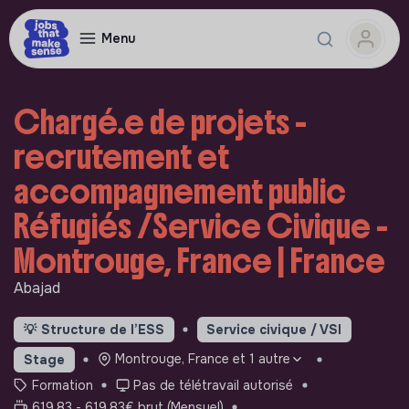
Menu
Chargé.e de projets -
recrutement et
accompagnement public
Réfugiés /Service Civique -
Montrouge, France | France
Abajad
💡
Structure de l’ESS
Service civique / VSI
Montrouge, France et 1 autre
Stage
Formation
Pas de télétravail autorisé
619.83 - 619.83€ brut (Mensuel)