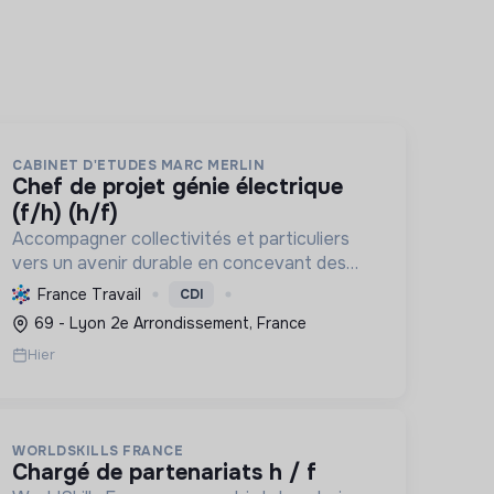
CABINET D'ETUDES MARC MERLIN
chef de projet génie électrique
(f/h) (h/f)
Accompagner collectivités et particuliers
vers un avenir durable en concevant des
infrastructures et solutions innovantes
France Travail
CDI
pour l'eau, l'énergie, les déchets et
69 - Lyon 2e Arrondissement, France
l'aménagement, propulsant la transition ...
Hier
WORLDSKILLS FRANCE
chargé de partenariats h / f