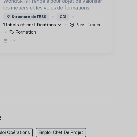
WorldSkills France a pour objet de valoriser
les métiers et les voies de formations
professionnelles d'environs 65 métiers (en
💡
Structure de l’ESS
CDI
majorité manuels), à travers des
1 labels et certifications
Paris, France
compétitions Worldskills.
Formation
Hier
e
loi Opérations
Emploi Chef De Projet