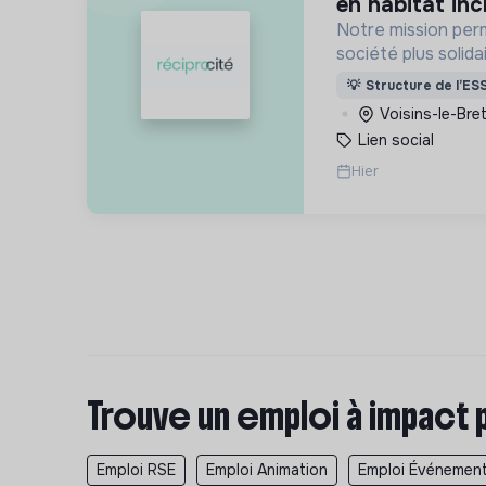
en habitat inc
Notre mission per
société plus solidai
intergénérationne
💡
Structure de l’ES
vieillissement de l
Voisins-le-Bre
le délitement du li
Lien social
Hier
Trouve un emploi à impact 
Emploi RSE
Emploi Animation
Emploi Événemen