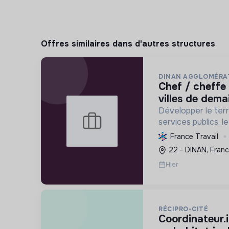
Offres similaires dans d'autres structures
DINAN AGGLOMÉRA
chef / cheffe de projet petites
villes de dema
Développer le terri
services publics, 
social et écologiqu
France Travail
villes pour une mei
22 - DINAN, Fran
avenir durable.
Hier
RÉCIPRO-CITÉ
coordinateur.ice-animateur.trice