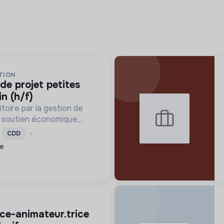
TION
in (h/f)
toire par la gestion de
le soutien économique,
e, et la revitalisation des
CDD
lleure qualité de vie et un
ce