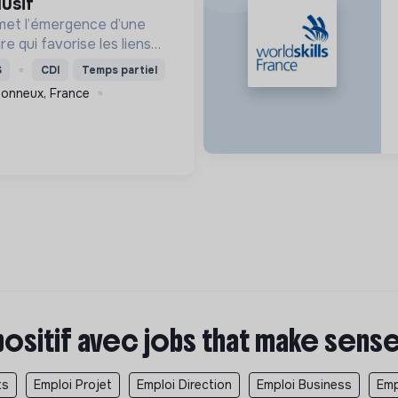
lusif
met l’émergence d’une
re qui favorise les liens
ls pour accompagner le
S
CDI
Temps partiel
a population et agir contre
tonneux, France
en social
positif avec jobs that make sens
ts
Emploi Projet
Emploi Direction
Emploi Business
Emp