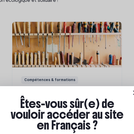
n écologique et solidaire !
Compétences & formations
Comment se former à la
transition écologique ?
Êtes-vous sûr(e) de
vouloir accéder au site
en Français ?
Marianne Roussel
•
09 janvier 2024