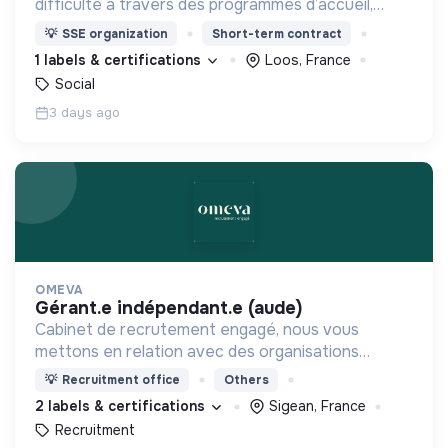
difficulté à travers des programmes d’accueil,
d’éducation, de formation et d’insertion pour leur
💡
SSE organization
Short-term contract
permettre de devenir des hommes et des femmes
1 labels & certifications
Loos, France
debout.
Social
3 days ago
OMEVA
gérant.e indépendant.e (aude)
Cabinet de recrutement engagé, nous vous
mettons en relation avec des organisations
soucieuses de leurs impacts, afin d'œuvrer
💡
Recruitment office
Others
ensemble pour un futur souhaitable.
2 labels & certifications
Sigean, France
Recruitment