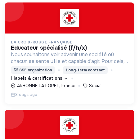
LA CROIX-ROUGE FRANÇAISE
educateur spécialisé (f/h/x)
Nous souhaitons voir advenir une société où
chacun se sente utile et capable d’agir. Pour cela,
nous proposons des moyens et des lieux
💡
SSE organization
Long-term contract
d’engagement innovants et adaptés à tous.
1 labels & certifications
ARBONNE LA FORET, France
Social
3 days ago