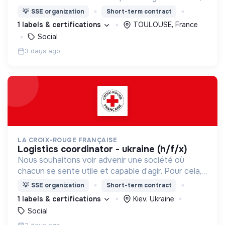
nous proposons des moyens et des lieux
💡
SSE organization
Short-term contract
d’engagement innovants et adaptés à tous.
1 labels & certifications
TOULOUSE, France
Social
3 days ago
LA CROIX-ROUGE FRANÇAISE
logistics coordinator - ukraine (h/f/x)
Nous souhaitons voir advenir une société où
chacun se sente utile et capable d’agir. Pour cela,
nous proposons des moyens et des lieux
💡
SSE organization
Short-term contract
d’engagement innovants et adaptés à tous.
1 labels & certifications
Kiev, Ukraine
Social