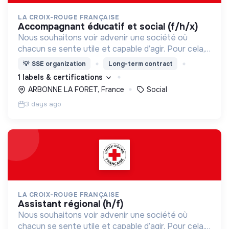
LA CROIX-ROUGE FRANÇAISE
accompagnant éducatif et social (f/h/x)
Nous souhaitons voir advenir une société où
chacun se sente utile et capable d’agir. Pour cela,
nous proposons des moyens et des lieux
💡
SSE organization
Long-term contract
d’engagement innovants et adaptés à tous.
1 labels & certifications
ARBONNE LA FORET, France
Social
3 days ago
LA CROIX-ROUGE FRANÇAISE
assistant régional (h/f)
Nous souhaitons voir advenir une société où
chacun se sente utile et capable d’agir. Pour cela,