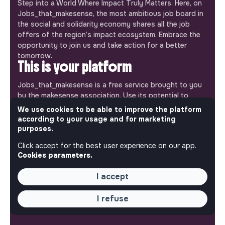
Step into a World Where Impact Truly Matters. Here, on
Jobs_that_makesense, the most ambitious job board in
the social and solidarity economy shares all the job
offers of the region’s impact ecosystem. Embrace the
opportunity to join us and take action for a better
tomorrow.
This is your platform
Jobs_that_makesense is a free service brought to you
by the makesense association. Use its potential to
accelerate your projects and contribute to building a
We use cookies to be able to improve the platform
more respectful, inclusive and sustainable society.
according to your usage and for marketing
Our mobile app
purposes.
Get jobs that make sense on your phone so you never
Click accept for the best user experience on our app.
miss an opportunity.
Cookies parameters.
I accept
iPhone
Android
I refuse