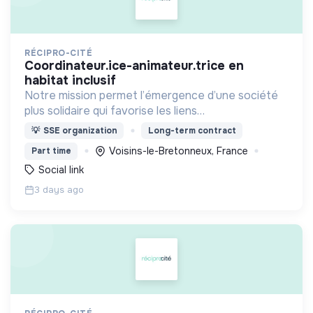
RÉCIPRO-CITÉ
coordinateur.ice-animateur.trice en
habitat inclusif
Notre mission permet l’émergence d’une société
plus solidaire qui favorise les liens
intergénérationnels pour accompagner le
💡
SSE organization
Long-term contract
vieillissement de la population et agir contre le
Voisins-le-Bretonneux, France
Part time
délitement du lien social
Social link
3 days ago