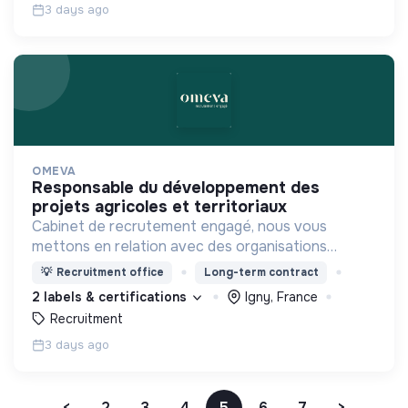
3 days ago
OMEVA
responsable du développement des
projets agricoles et territoriaux
Cabinet de recrutement engagé, nous vous
mettons en relation avec des organisations
soucieuses de leurs impacts, afin d'œuvrer
💡
Recruitment office
Long-term contract
ensemble pour un futur souhaitable.
2 labels & certifications
Igny, France
Recruitment
3 days ago
<
2
3
4
5
6
7
>