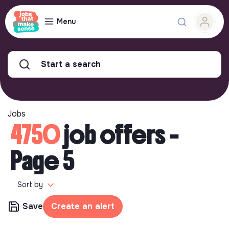
Menu
Start a search
Jobs
4750
job offers -
Page 5
Sort by
Save
Create an alert