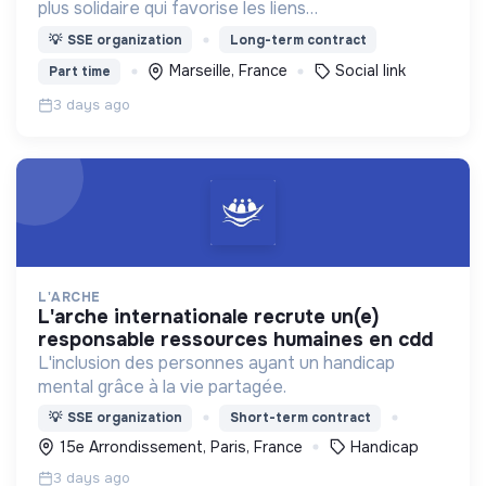
plus solidaire qui favorise les liens
intergénérationnels pour accompagner le
💡
SSE organization
Long-term contract
vieillissement de la population et agir contre le
Marseille, France
Social link
Part time
délitement du lien social
3 days ago
L'ARCHE
l'arche internationale recrute un(e)
responsable ressources humaines en cdd
L'inclusion des personnes ayant un handicap
mental grâce à la vie partagée.
💡
SSE organization
Short-term contract
15e Arrondissement, Paris, France
Handicap
3 days ago