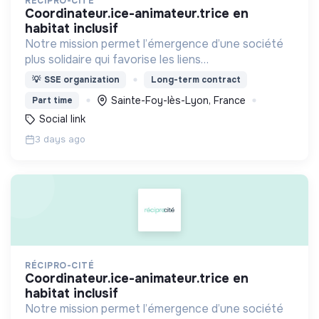
RÉCIPRO-CITÉ
coordinateur.ice-animateur.trice en
habitat inclusif
Notre mission permet l’émergence d’une société
plus solidaire qui favorise les liens
intergénérationnels pour accompagner le
💡
SSE organization
Long-term contract
vieillissement de la population et agir contre le
Sainte-Foy-lès-Lyon, France
Part time
délitement du lien social
Social link
3 days ago
RÉCIPRO-CITÉ
coordinateur.ice-animateur.trice en
habitat inclusif
Notre mission permet l’émergence d’une société