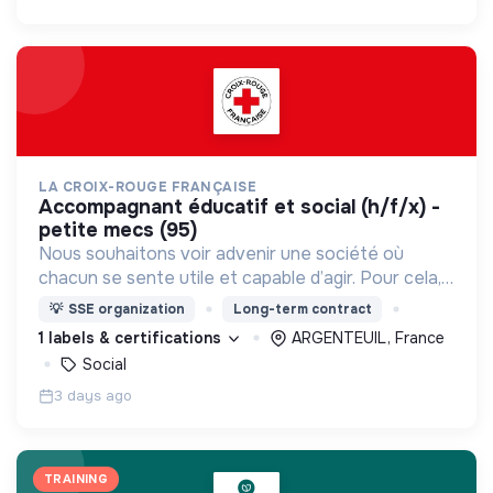
LA CROIX-ROUGE FRANÇAISE
accompagnant éducatif et social (h/f/x) -
petite mecs (95)
Nous souhaitons voir advenir une société où
chacun se sente utile et capable d’agir. Pour cela,
nous proposons des moyens et des lieux
💡
SSE organization
Long-term contract
d’engagement innovants et adaptés à tous.
1 labels & certifications
ARGENTEUIL, France
Social
3 days ago
TRAINING