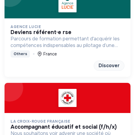
AGENCE LUCIE
deviens référent·e rse
Parcours de formation permettant d'acquérir les
compétences indispensables au pilotage d’une
stratégie RSE/RSO
France
Others
Discover
LA CROIX-ROUGE FRANÇAISE
accompagnant éducatif et social (f/h/x)
Nous souhaitons voir advenir une société où