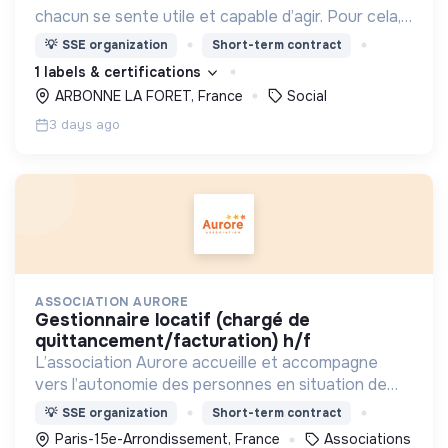
chacun se sente utile et capable d’agir. Pour cela,
nous proposons des moyens et des lieux
💡
SSE organization
Short-term contract
d’engagement innovants et adaptés à tous.
1 labels & certifications
ARBONNE LA FORET, France
Social
3 days ago
ASSOCIATION AURORE
gestionnaire locatif (chargé de
quittancement/facturation) h/f
L’association Aurore accueille et accompagne
vers l’autonomie des personnes en situation de
précarité ou d’exclusion via l’hébergement, les
💡
SSE organization
Short-term contract
soins et l’insertion sociale et professionnelle.
Paris-15e-Arrondissement, France
Associations