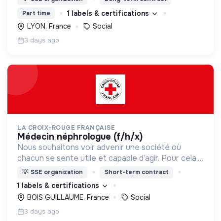
d’engagement innovants et adaptés à tous.
1 labels & certifications
Part time
LYON, France
Social
3 days ago
LA CROIX-ROUGE FRANÇAISE
médecin néphrologue (f/h/x)
Nous souhaitons voir advenir une société où
chacun se sente utile et capable d’agir. Pour cela,
nous proposons des moyens et des lieux
💡
SSE organization
Short-term contract
d’engagement innovants et adaptés à tous.
1 labels & certifications
BOIS GUILLAUME, France
Social
3 days ago