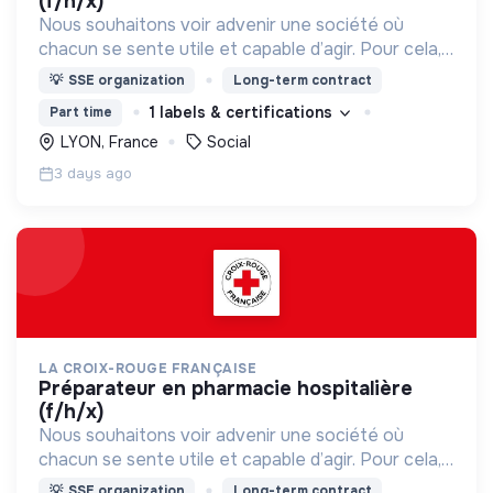
(f/h/x)
Nous souhaitons voir advenir une société où
chacun se sente utile et capable d’agir. Pour cela,
nous proposons des moyens et des lieux
💡
SSE organization
Long-term contract
d’engagement innovants et adaptés à tous.
1 labels & certifications
Part time
LYON, France
Social
3 days ago
LA CROIX-ROUGE FRANÇAISE
préparateur en pharmacie hospitalière
(f/h/x)
Nous souhaitons voir advenir une société où
chacun se sente utile et capable d’agir. Pour cela,
nous proposons des moyens et des lieux
💡
SSE organization
Long-term contract