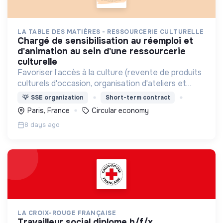
LA TABLE DES MATIÈRES - RESSOURCERIE CULTURELLE
chargé de sensibilisation au réemploi et
d'animation au sein d'une ressourcerie
culturelle
Favoriser l’accès à la culture (revente de produits
culturels d'occasion, organisation d'ateliers et
d'évènements culturels en direction de tout
💡
SSE organization
Short-term contract
public), et sensibiliser au réemploi
Paris, France
Circular economy
8 days ago
LA CROIX-ROUGE FRANÇAISE
travailleur social diplome h/f/x