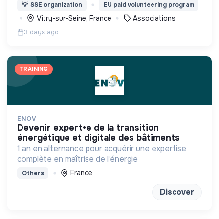
et de prévenir d’éventuelles violences sexistes et
💡
SSE organization
EU paid volunteering program
sexuelles.
Vitry-sur-Seine, France
Associations
3 days ago
TRAINING
ENOV
devenir expert•e de la transition
énergétique et digitale des bâtiments
1 an en alternance pour acquérir une expertise
complète en maîtrise de l'énergie
France
Others
Discover