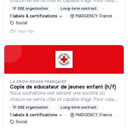
chacun se sente utile et capable d’agir. Pour cela,
nous proposons des moyens et des lieux
💡
SSE organization
Long-term contract
d’engagement innovants et adaptés à tous.
1 labels & certifications
MARGENCY, France
Social
8 days ago
LA CROIX-ROUGE FRANÇAISE
copie de educateur de jeunes enfant (h/f)
Nous souhaitons voir advenir une société où
chacun se sente utile et capable d’agir. Pour cela,
nous proposons des moyens et des lieux
💡
SSE organization
Long-term contract
d’engagement innovants et adaptés à tous.
1 labels & certifications
MARGENCY, France
Social