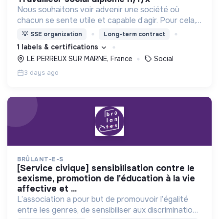
Nous souhaitons voir advenir une société où
chacun se sente utile et capable d’agir. Pour cela,
nous proposons des moyens et des lieux
💡
SSE organization
Long-term contract
d’engagement innovants et adaptés à tous.
1 labels & certifications
LE PERREUX SUR MARNE, France
Social
3 days ago
BRÛLANT-E-S
[service civique] sensibilisation contre le
sexisme, promotion de l'éducation à la vie
affective et ...
L’association a pour but de promouvoir l’égalité
entre les genres, de sensibiliser aux discriminations