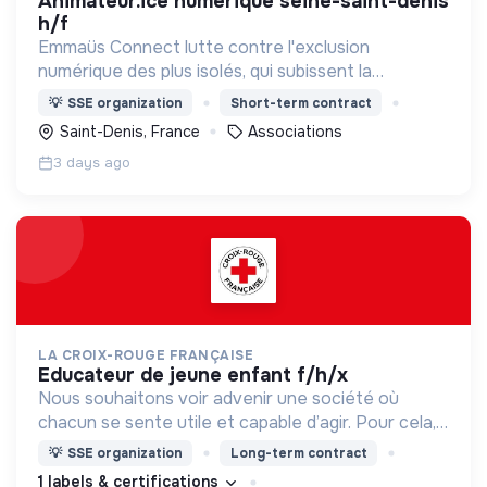
animateur.ice numérique seine-saint-denis
h/f
Emmaüs Connect lutte contre l'exclusion
numérique des plus isolés, qui subissent la
dématérialisation de la plupart des services du
💡
SSE organization
Short-term contract
quotidien.
Saint-Denis, France
Associations
3 days ago
LA CROIX-ROUGE FRANÇAISE
educateur de jeune enfant f/h/x
Nous souhaitons voir advenir une société où
chacun se sente utile et capable d’agir. Pour cela,
nous proposons des moyens et des lieux
💡
SSE organization
Long-term contract
d’engagement innovants et adaptés à tous.
1 labels & certifications