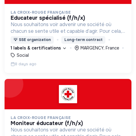
LA CROIX-ROUGE FRANÇAISE
educateur spécialisé (f/h/x)
Nous souhaitons voir advenir une société où
chacun se sente utile et capable d’agir. Pour cela,
nous proposons des moyens et des lieux
💡
SSE organization
Long-term contract
d’engagement innovants et adaptés à tous.
1 labels & certifications
MARGENCY, France
Social
8 days ago
LA CROIX-ROUGE FRANÇAISE
moniteur éducateur (f/h/x)
Nous souhaitons voir advenir une société où