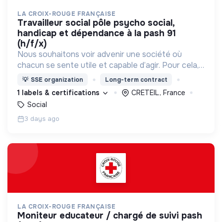
LA CROIX-ROUGE FRANÇAISE
travailleur social pôle psycho social,
handicap et dépendance à la pash 91
(h/f/x)
Nous souhaitons voir advenir une société où
chacun se sente utile et capable d’agir. Pour cela,
nous proposons des moyens et des lieux
💡
SSE organization
Long-term contract
d’engagement innovants et adaptés à tous.
1 labels & certifications
CRETEIL, France
Social
3 days ago
LA CROIX-ROUGE FRANÇAISE
moniteur educateur / chargé de suivi pash