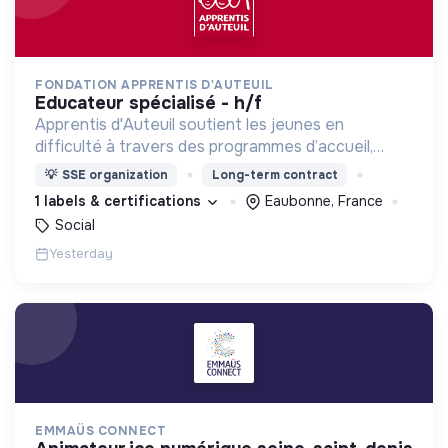
FONDATION APPRENTIS D'AUTEUIL
educateur spécialisé - h/f
Apprentis d'Auteuil soutient les jeunes en
difficulté à travers des programmes d’accueil,
d’éducation, de formation et d’insertion pour leur
💡
SSE organization
Long-term contract
permettre de devenir des hommes et des femmes
1 labels & certifications
Eaubonne, France
debout.
Social
Yesterday
EMMAÜS CONNECT