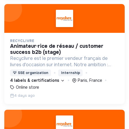
RECYCLIVRE
animateur·rice de réseau / customer
success b2b (stage)
Recyclivre est le premier vendeur français de
livres d'occasion sur internet. Notre ambition :
avoir un impact favorable sur l'homme et son
💡
SSE organization
Internship
environnement.
4 labels & certifications
Paris, France
Online store
4 days ago