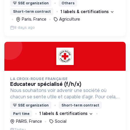
diffuser des opportunités agricoles à temps partiel
💡
SSE organization
Others
via la micro-association ou le salariat
1 labels & certifications
Short-term contract
Paris, France
Agriculture
8 days ago
LA CROIX-ROUGE FRANÇAISE
educateur spécialisé (f/h/x)
Nous souhaitons voir advenir une société où
chacun se sente utile et capable d’agir. Pour cela,
nous proposons des moyens et des lieux
💡
SSE organization
Short-term contract
d’engagement innovants et adaptés à tous.
1 labels & certifications
Part time
PARIS, France
Social
Today