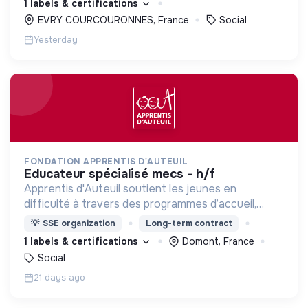
1 labels & certifications
EVRY COURCOURONNES, France
Social
Yesterday
FONDATION APPRENTIS D'AUTEUIL
educateur spécialisé mecs - h/f
Apprentis d'Auteuil soutient les jeunes en
difficulté à travers des programmes d’accueil,
d’éducation, de formation et d’insertion pour leur
💡
SSE organization
Long-term contract
permettre de devenir des hommes et des femmes
1 labels & certifications
Domont, France
debout.
Social
21 days ago