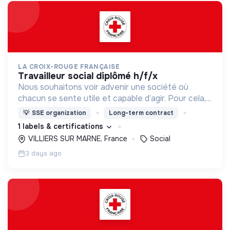
LA CROIX-ROUGE FRANÇAISE
travailleur social diplômé h/f/x
Nous souhaitons voir advenir une société où
chacun se sente utile et capable d’agir. Pour cela,
nous proposons des moyens et des lieux
💡
SSE organization
Long-term contract
d’engagement innovants et adaptés à tous.
1 labels & certifications
VILLIERS SUR MARNE, France
Social
3 days ago