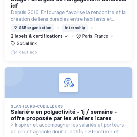
idf
Depuis 2016, Entourage favorise la rencontre et la
création de liens durables entre habitants et
personnes en précarité.
💡
SSE organization
Internship
2 labels & certifications
Paris, France
Social link
4 days ago
SLASHEURS-CUEILLEURS
salarié·e en polyactivité - 1j / semaine -
offre proposée par les ateliers icares
> Inspirer et accompagner les salariés et porteurs
de projet agricole double-actifs > Structurer et