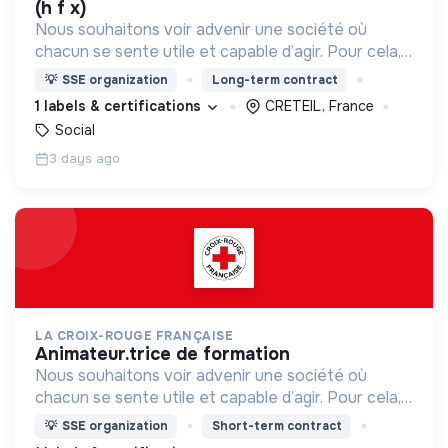
(h f x)
Nous souhaitons voir advenir une société où
chacun se sente utile et capable d’agir. Pour cela,
nous proposons des moyens et des lieux
💡
SSE organization
Long-term contract
d’engagement innovants et adaptés à tous.
1 labels & certifications
CRETEIL, France
Social
3 days ago
LA CROIX-ROUGE FRANÇAISE
animateur.trice de formation
Nous souhaitons voir advenir une société où
chacun se sente utile et capable d’agir. Pour cela,
nous proposons des moyens et des lieux
💡
SSE organization
Short-term contract
d’engagement innovants et adaptés à tous.