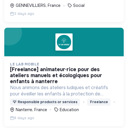
GENNEVILLIERS, France
Social
3 days ago
LE LAB MOBILE
[freelance] animateur·rice pour des
ateliers manuels et écologiques pour
enfants à nanterre
Nous animons des ateliers ludiques et créatifs
pour éveiller les enfants à la protection de
l'environnement
💡
Responsible products or services
Freelance
Nanterre, France
Education
8 days ago