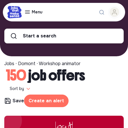
Menu
Start a search
Jobs ⋅ Domont ⋅ Workshop animator
150
job offers
Sort by
Save
Create an alert