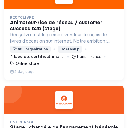
RECYCLIVRE
animateur·rice de réseau / customer
success b2b (stage)
Recyclivre est le premier vendeur français de
livres d'occasion sur internet. Notre ambition :
avoir un impact favorable sur l'homme et son
💡
SSE organization
Internship
environnement.
4 labels & certifications
Paris, France
Online store
4 days ago
ENTOURAGE
stage : chargé.e de l’engagement bénévole