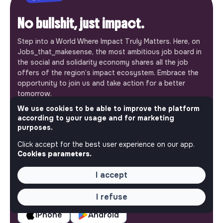
No bullshit, just impact.
Step into a World Where Impact Truly Matters. Here, on
Jobs_that_makesense, the most ambitious job board in
the social and solidarity economy shares all the job
offers of the region’s impact ecosystem. Embrace the
opportunity to join us and take action for a better
tomorrow.
This is your platform
We use cookies to be able to improve the platform
according to your usage and for marketing
Jobs_that_makesense is a free service brought to you
purposes.
by the makesense association. Use its potential to
accelerate your projects and contribute to building a
Click accept for the best user experience on our app.
more respectful, inclusive and sustainable society.
Cookies parameters.
Our mobile app
I accept
Get jobs that make sense on your phone so you never
miss an opportunity.
I refuse
iPhone
Android