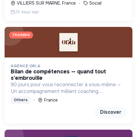
VILLIERS SUR MARNE, France
Social
25 days ago
TRAINING
AGENCE ORI.A
bilan de compétences — quand tout
s'embrouille
90 jours pour vous reconnecter à vous-même —
Un accompagnement mêlant coaching,
sophrologie et outils introspectifs pour (re)trouver
France
Others
un projet qui vous ressemble
Discover