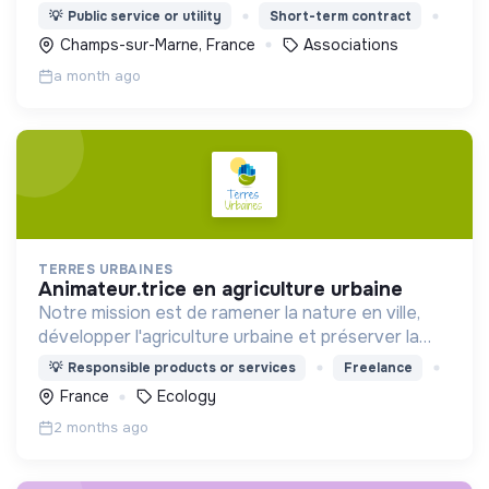
de grande précarité, dans une démarche fondée
💡
Public service or utility
Short-term contract
sur le respect, la solidarité et l’inclusion.
Champs-sur-Marne, France
Associations
a month ago
TERRES URBAINES
animateur.trice en agriculture urbaine
Notre mission est de ramener la nature en ville,
développer l'agriculture urbaine et préserver la
biodiversité.
💡
Responsible products or services
Freelance
France
Ecology
2 months ago