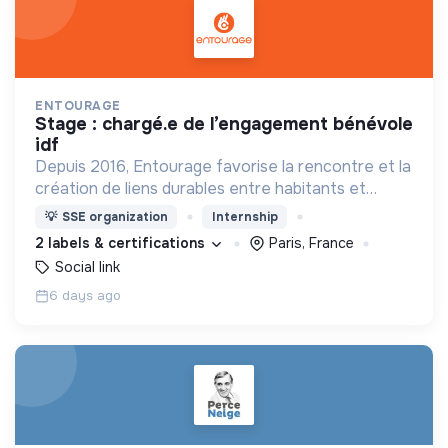
ENTOURAGE
stage : chargé.e de l’engagement bénévole
idf
Depuis 2016, Entourage favorise la rencontre et la
création de liens durables entre habitants et
personnes en précarité.
💡
SSE organization
Internship
2 labels & certifications
Paris, France
Social link
6 days ago