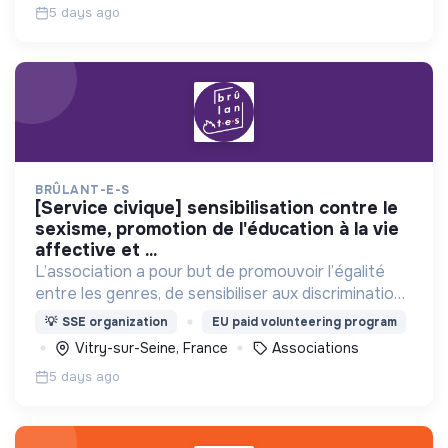
5 days ago
BRÛLANT-E-S
[service civique] sensibilisation contre le
sexisme, promotion de l'éducation à la vie
affective et ...
L’association a pour but de promouvoir l’égalité
entre les genres, de sensibiliser aux discriminations
et de prévenir d’éventuelles violences sexistes et
💡
SSE organization
EU paid volunteering program
sexuelles.
Vitry-sur-Seine, France
Associations
5 days ago