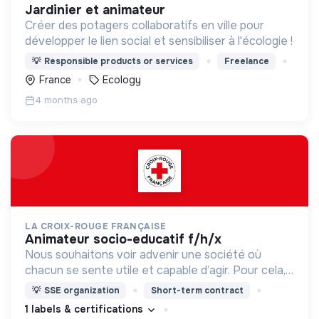
jardinier et animateur
Créer des potagers collaboratifs en ville pour
développer le lien social et sensibiliser à l'écologie !
💡
Responsible products or services
Freelance
France
Ecology
4 months ago
LA CROIX-ROUGE FRANÇAISE
animateur socio-educatif f/h/x
Nous souhaitons voir advenir une société où
chacun se sente utile et capable d’agir. Pour cela,
nous proposons des moyens et des lieux
💡
SSE organization
Short-term contract
d’engagement innovants et adaptés à tous.
1 labels & certifications