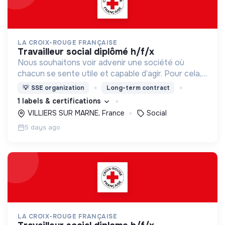
LA CROIX-ROUGE FRANÇAISE
travailleur social diplômé h/f/x
Nous souhaitons voir advenir une société où
chacun se sente utile et capable d’agir. Pour cela,
nous proposons des moyens et des lieux
💡
SSE organization
Long-term contract
d’engagement innovants et adaptés à tous.
1 labels & certifications
VILLIERS SUR MARNE, France
Social
5 days ago
LA CROIX-ROUGE FRANÇAISE