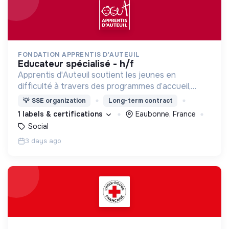
FONDATION APPRENTIS D'AUTEUIL
educateur spécialisé - h/f
Apprentis d'Auteuil soutient les jeunes en
difficulté à travers des programmes d’accueil,
d’éducation, de formation et d’insertion pour leur
💡
SSE organization
Long-term contract
permettre de devenir des hommes et des femmes
1 labels & certifications
Eaubonne, France
debout.
Social
3 days ago