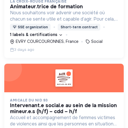
LA CROIX-ROUGE FRANÇAISE
animateur.trice de formation
Nous souhaitons voir advenir une société où
chacun se sente utile et capable d’agir. Pour cela,
nous proposons des moyens et des lieux
💡
SSE organization
Short-term contract
d’engagement innovants et adaptés à tous.
1 labels & certifications
EVRY COURCOURONNES, France
Social
3 days ago
AMICALE DU NID 93
intervenant.e social.e au sein de la mission
mineur.e.s (h/f) – cdd – h/f
Accueil et accompagnement de femmes victimes
de violences ainsi que les personnes en situation