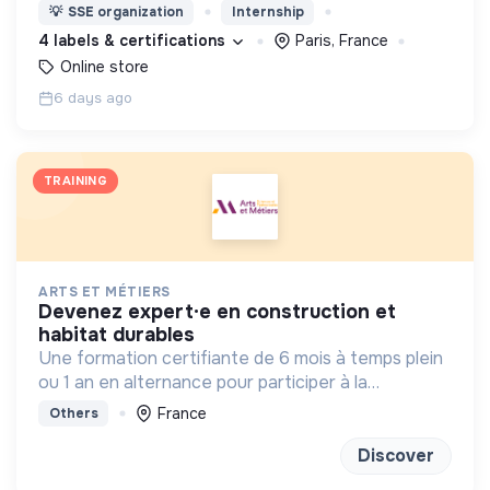
avoir un impact favorable sur l'homme et son
💡
SSE organization
Internship
environnement.
4 labels & certifications
Paris, France
Online store
6 days ago
TRAINING
ARTS ET MÉTIERS
devenez expert·e en construction et
habitat durables
Une formation certifiante de 6 mois à temps plein
ou 1 an en alternance pour participer à la
conception et à la rénovation de bâtiments
France
Others
économes en énergie et respectueux de
l’environnement.
Discover