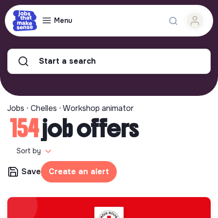
Menu
Start a search
Jobs ⋅ Chelles ⋅ Workshop animator
154
job offers
Sort by
Save
Create an alert