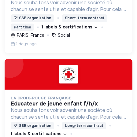
Nous souhaitons voir advenir une société où
chacun se sente utile et capable d’agir. Pour cela,
nous proposons des moyens et des lieux
💡
SSE organization
Short-term contract
d’engagement innovants et adaptés à tous.
1 labels & certifications
Part time
PARIS, France
Social
2 days ago
LA CROIX-ROUGE FRANÇAISE
educateur de jeune enfant f/h/x
Nous souhaitons voir advenir une société où
chacun se sente utile et capable d’agir. Pour cela,
nous proposons des moyens et des lieux
💡
SSE organization
Long-term contract
d’engagement innovants et adaptés à tous.
1 labels & certifications