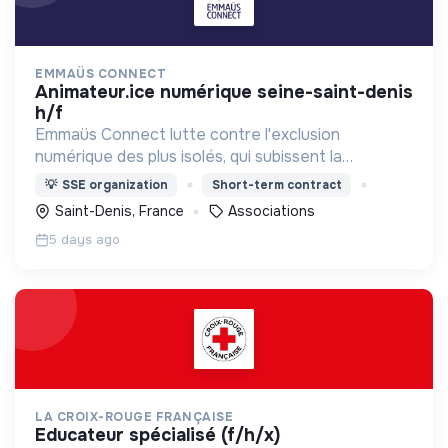
EMMAÜS CONNECT
animateur.ice numérique seine-saint-denis
h/f
Emmaüs Connect lutte contre l'exclusion
numérique des plus isolés, qui subissent la
dématérialisation de la plupart des services du
💡
SSE organization
Short-term contract
quotidien.
Saint-Denis, France
Associations
5 days ago
LA CROIX-ROUGE FRANÇAISE
educateur spécialisé (f/h/x)