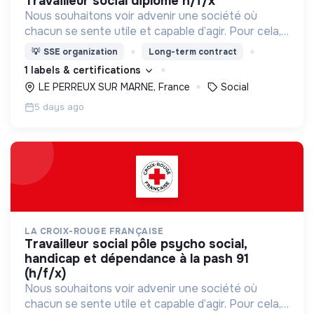
travailleur social diplome h/f/x
Nous souhaitons voir advenir une société où
chacun se sente utile et capable d’agir. Pour cela,
nous proposons des moyens et des lieux
💡
SSE organization
Long-term contract
d’engagement innovants et adaptés à tous.
1 labels & certifications
LE PERREUX SUR MARNE, France
Social
5 days ago
LA CROIX-ROUGE FRANÇAISE
travailleur social pôle psycho social,
handicap et dépendance à la pash 91
(h/f/x)
Nous souhaitons voir advenir une société où
chacun se sente utile et capable d’agir. Pour cela,