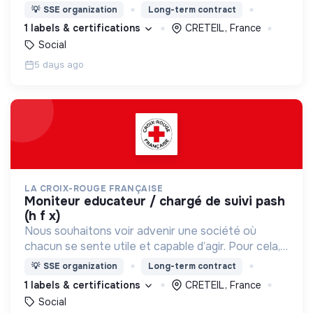
nous proposons des moyens et des lieux
💡
SSE organization
Long-term contract
d’engagement innovants et adaptés à tous.
1 labels & certifications
CRETEIL, France
Social
5 days ago
LA CROIX-ROUGE FRANÇAISE
moniteur educateur / chargé de suivi pash
(h f x)
Nous souhaitons voir advenir une société où
chacun se sente utile et capable d’agir. Pour cela,
nous proposons des moyens et des lieux
💡
SSE organization
Long-term contract
d’engagement innovants et adaptés à tous.
1 labels & certifications
CRETEIL, France
Social