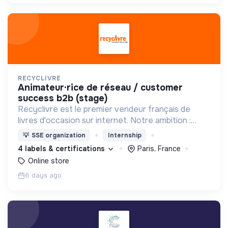
RECYCLIVRE
animateur·rice de réseau / customer
success b2b (stage)
Recyclivre est le premier vendeur français de
livres d'occasion sur internet. Notre ambition :
avoir un impact favorable sur l'homme et son
💡
SSE organization
Internship
environnement.
4 labels & certifications
Paris, France
Online store
6 days ago