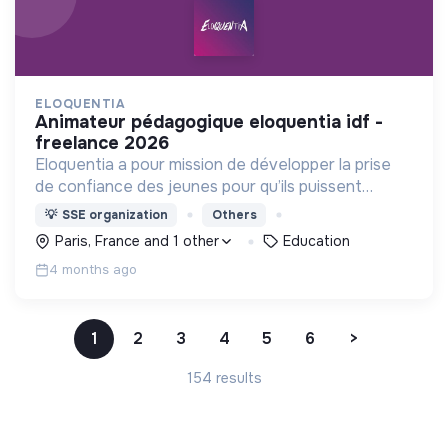
ELOQUENTIA
animateur pédagogique eloquentia idf -
freelance 2026
Eloquentia a pour mission de développer la prise
de confiance des jeunes pour qu’ils puissent
porter leurs voix et leurs idées. C'est +15 000
💡
SSE organization
Others
formés/an, 36 équipes concours mondial, 300
Paris, France and 1 other
Education
bénévoles.
4 months ago
1
2
3
4
5
6
>
154 results