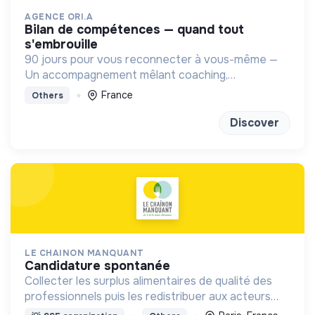
AGENCE ORI.A
bilan de compétences — quand tout
s'embrouille
90 jours pour vous reconnecter à vous-même —
Un accompagnement mêlant coaching,
sophrologie et outils introspectifs pour (re)trouver
France
Others
un projet qui vous ressemble
Discover
LE CHAINON MANQUANT
candidature spontanée
Collecter les surplus alimentaires de qualité des
professionnels puis les redistribuer aux acteurs
sociaux à proximité pour offrir une alimentation