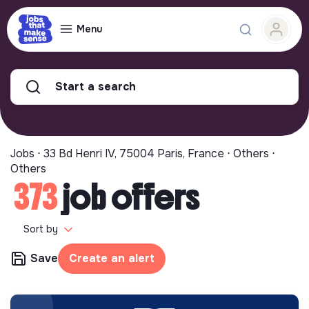
Menu
Start a search
Jobs ⋅ 33 Bd Henri IV, 75004 Paris, France ⋅ Others ⋅
Others
373
job offers
Sort by
Save
Create an alert