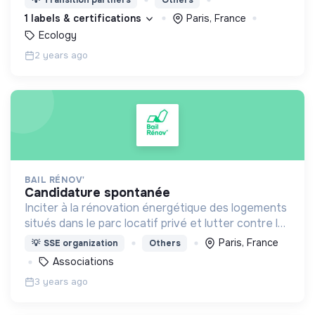
1 labels & certifications
Paris, France
Ecology
2 years ago
BAIL RÉNOV'
candidature spontanée
Inciter à la rénovation énergétique des logements
situés dans le parc locatif privé et lutter contre la
précarité énergétique
Paris, France
💡
SSE organization
Others
Associations
3 years ago