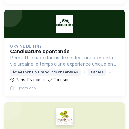
GRAINE DE TINY
candidature spontanée
Permettre aux citadins de se déconnecter de la
vie urbaine le temps d'une expérience unique en
Tiny House au coeur de la nature !
💡
Responsible products or services
Others
Paris, France
Tourism
3 years ago