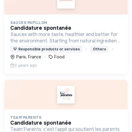
SAUCES PAPILLON
candidature spontanée
Sauces with more taste, healthier and better for
the environment. Starting from natural ingredients
and kitchen spirit. Full transparency on labels as it
💡
Responsible products or services
Others
was never seen before.
Paris, France
Food
3 years ago
TEAM'PARENTS
candidature spontanée
Team’Parents, c’est l’appli qui soutient les parents