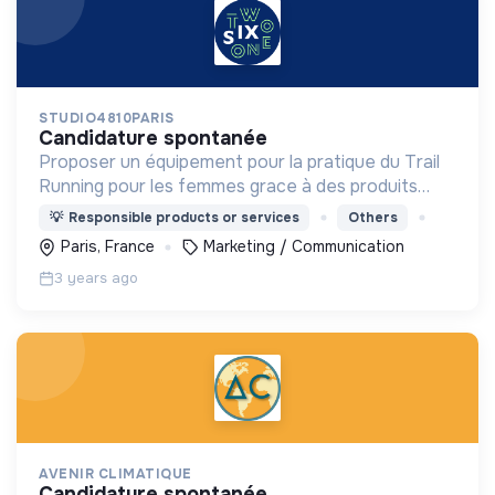
STUDIO4810PARIS
candidature spontanée
Proposer un équipement pour la pratique du Trail
Running pour les femmes grace à des produits
adaptés à la morphologie et aux problématiques
💡
Responsible products or services
Others
féminines (poitrine, menstruation...)
Paris, France
Marketing / Communication
3 years ago
AVENIR CLIMATIQUE
candidature spontanée