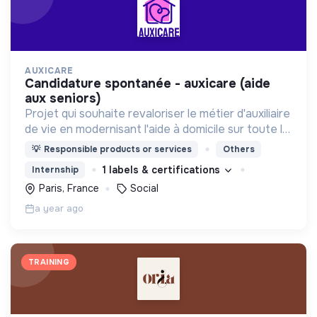
AUXICARE
candidature spontanée - auxicare (aide
aux seniors)
Projet qui souhaite revaloriser le métier d'auxiliaire
de vie en modernisant l'aide à domicile sur toute la
chaine (recrutement, matching, salaires, gestion
💡
Responsible products or services
Others
opérationnelle, etc.)
1 labels & certifications
Internship
Paris, France
Social
a year ago
TRAINING