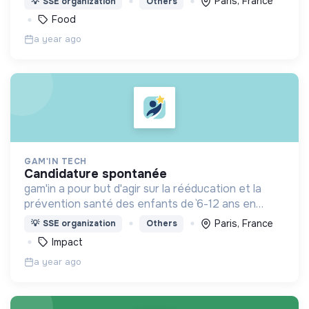
Paris, France
💡
SSE organization
Others
saine et variée à ceux qui en ont le plus besoin.
Food
a year ago
GAM'IN TECH
candidature spontanée
gam'in a pour but d'agir sur la rééducation et la
prévention santé des enfants de `6-12 ans en
utilisant le jeux et les univers naratifs dans un
Paris, France
💡
SSE organization
Others
univers de gamification dans le monde reel
Impact
a year ago