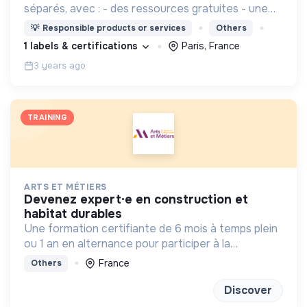
séparés, avec : - des ressources gratuites - une
communauté de parents - des experts à consulter
💡
Responsible products or services
Others
en visio et à moindre coût.
1 labels & certifications
Paris, France
3 years ago
TRAINING
ARTS ET MÉTIERS
devenez expert·e en construction et
habitat durables
Une formation certifiante de 6 mois à temps plein
ou 1 an en alternance pour participer à la
conception et à la rénovation de bâtiments
France
Others
économes en énergie et respectueux de
l’environnement.
Discover