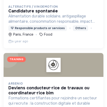
ALTERACTIFS / VINOEMOTION
candidature spontanée
Alimentation durable solidaire, antigaspillage
alimentaire, consommation responsable, impact
positif social et environnemental
💡
Responsible products or services
Others
Paris, France
Food
a year ago
TRAINING
ARSENIO
deviens conducteur·rice de travaux ou
coordinateur·rice bim
Formations certifiantes pour rejoindre un secteur
qui recrute : la construction digitale et durable