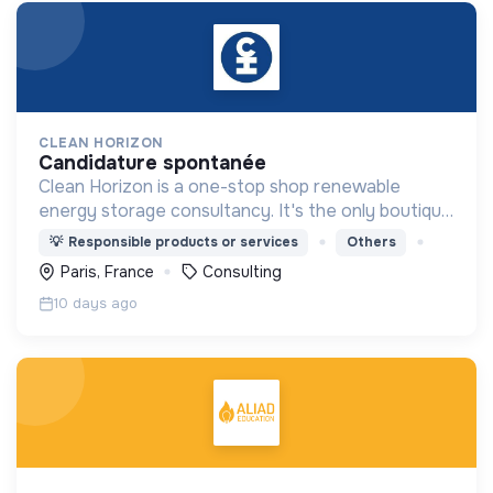
CLEAN HORIZON
candidature spontanée
Clean Horizon is a one-stop shop renewable
energy storage consultancy. It's the only boutique
consultancy to offer both market analysis and
💡
Responsible products or services
Others
technical consultancy on storage and hydrogen
Paris, France
Consulting
projects.
10 days ago