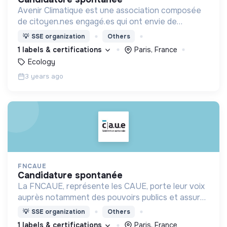
Avenir Climatique est une association composée
de citoyen.nes engagé.es qui ont envie de
contribuer ensemble à l’émergence d’une société
💡
SSE organization
Others
conviviale priorisant les enjeux écologiques et
1 labels & certifications
Paris, France
sociaux
Ecology
3 years ago
FNCAUE
candidature spontanée
La FNCAUE, représente les CAUE, porte leur voix
auprès notamment des pouvoirs publics et assure
leur promotion, favorise les échanges et la
💡
SSE organization
Others
coopération, pilote des projets à l’échelle
1 labels & certifications
Paris, France