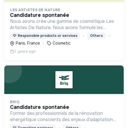
LES ARTISTES DE NATURE
candidature spontanée
Nous avons crée une gamme de cosmétique Les
Artistes De Nature. Nous avons formulé les
produits composés uniquement de plantes
💡
Responsible products or services
Others
sauvages locales.
Paris, France
Cosmetic
2 years ago
BRIQ
candidature spontanée
Former des professionnels de la rénovation
énergétique conscients des enjeux d'adaptation
au changement climatique
💡
Transition partners
Others