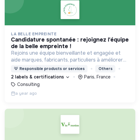
LA BELLE EMPREINTE
candidature spontanée : rejoignez l'équipe
de la belle empreinte !
Rejoins une équipe bienveillante et engagée et
aide marques, fabricants, particuliers à améliorer
leur empreinte via des parcours pédagogiques sur-
💡
Responsible products or services
Others
mesure et une plateforme de calcul d'impact
2 labels & certifications
Paris, France
pointue !
Consulting
a year ago