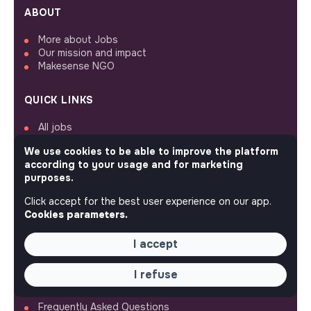
ABOUT
More about Jobs
Our mission and impact
Makesense NGO
QUICK LINKS
All jobs
Train for impact
We use cookies to be able to improve the platform
Media
according to your usage and for marketing
Community
purposes.
Post a job
Login
Click accept for the best user experience on our app.
Create an account
Cookies parameters.
Edit my profile
Recruiter workspace
I accept
ASSISTANCE
I refuse
Contact us
Frequently Asked Questions