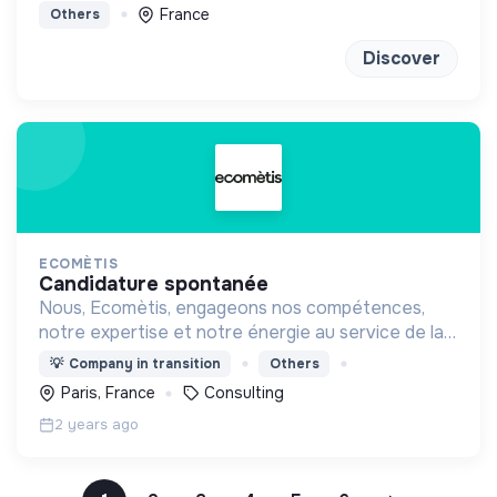
France
Others
Discover
ECOMÈTIS
candidature spontanée
Nous, Ecomètis, engageons nos compétences,
notre expertise et notre énergie au service de la
transformation des entreprises vers une
💡
Company in transition
Others
prospérité économique durable et responsable.
Paris, France
Consulting
2 years ago