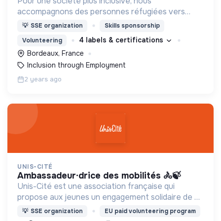
Pour une société plus inclusive, nous
accompagnons des personnes réfugiées vers
l'emploi à travers un programme de co-training en
💡
SSE organization
Skills sponsorship
entreprise.
4 labels & certifications
Volunteering
Bordeaux, France
Inclusion through Employment
2 years ago
UNIS-CITÉ
ambassadeur·drice des mobilités 🚴🍃
Unis-Cité est une association française qui
propose aux jeunes un engagement solidaire de 8
mois à temps plein. Créée en 1995, elle est à
💡
SSE organization
EU paid volunteering program
l'origine du service civique.