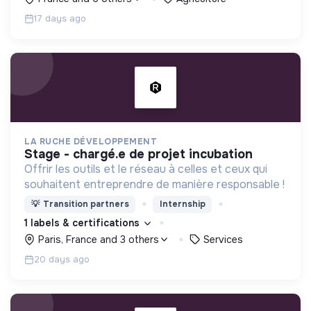
producteurs.
17 days ago
LA RUCHE DÉVELOPPEMENT
stage - chargé.e de projet incubation
Offrir les outils et le réseau à celles et ceux qui
souhaitent entreprendre de manière responsable !
💡
Transition partners
Internship
1 labels & certifications
Paris, France and 3 others
Services
20 days ago