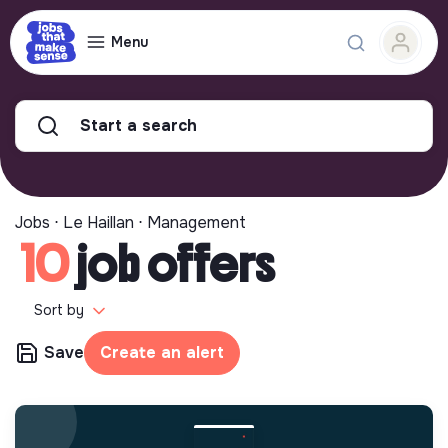
Menu
Start a search
Jobs ⋅ Le Haillan ⋅ Management
10
job offers
Sort by
Save
Create an alert