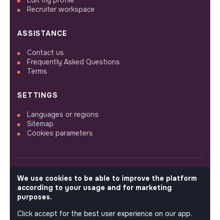
Edit my profile
Recruiter workspace
ASSISTANCE
Contact us
Frequently Asked Questions
Terms
SETTINGS
Languages or regions
Sitemap
Cookies parameters
We use cookies to be able to improve the platform
FOLLOW US
according to your usage and for marketing
purposes.
Click accept for the best user experience on our app.