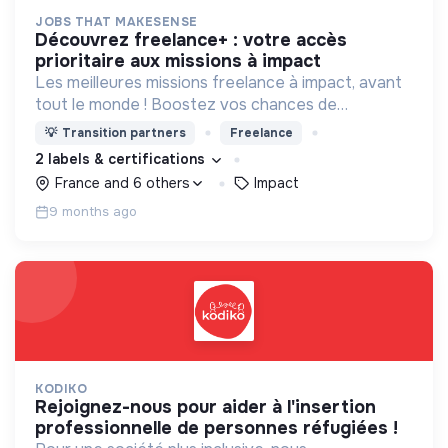
JOBS THAT MAKESENSE
découvrez freelance+ : votre accès
prioritaire aux missions à impact
Les meilleures missions freelance à impact, avant
tout le monde ! Boostez vos chances de
décrocher des missions à fort impact en
💡
Transition partners
Freelance
rejoignant le plus grand réseau de structures
2 labels & certifications
engagées.
France and 6 others
Impact
9 months ago
KODIKO
rejoignez-nous pour aider à l'insertion
professionnelle de personnes réfugiées !