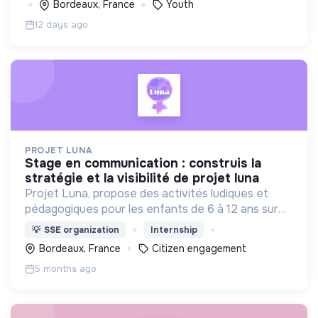
Bordeaux, France
Youth
12 days ago
PROJET LUNA
stage en communication : construis la
stratégie et la visibilité de projet luna
Projet Luna, propose des activités ludiques et
pédagogiques pour les enfants de 6 à 12 ans sur
les thématiques de droits des enfants, lutte
💡
SSE organization
Internship
contre les stéréotypes de genre et confiance en
Bordeaux, France
Citizen engagement
soi.
5 months ago