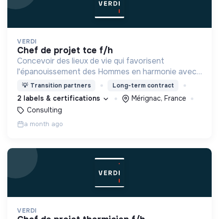
VERDI
chef de projet tce f/h
Concevoir des lieux de vie qui favorisent
l'épanouissement des Hommes en harmonie avec
leur environnement.
💡
Transition partners
Long-term contract
2 labels & certifications
Mérignac, France
Consulting
a month ago
VERDI