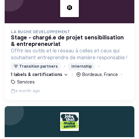
LA RUCHE DÉVELOPPEMENT
stage - chargé.e de projet sensibilisation
& entrepreneuriat
Offrir les outils et le réseau à celles et ceux qui
souhaitent entreprendre de manière responsable !
💡
Transition partners
Internship
1 labels & certifications
Bordeaux, France
Services
a month ago