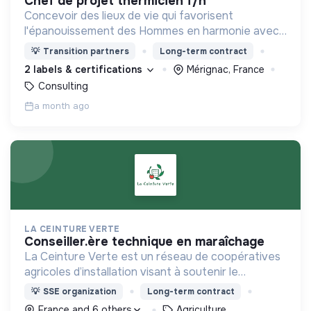
chef de projet thermicien f/h
Concevoir des lieux de vie qui favorisent
l'épanouissement des Hommes en harmonie avec
leur environnement.
💡
Transition partners
Long-term contract
2 labels & certifications
Mérignac, France
Consulting
a month ago
LA CEINTURE VERTE
conseiller.ère technique en maraîchage
La Ceinture Verte est un réseau de coopératives
agricoles d’installation visant à soutenir le
développement d’une filière locale en agriculture
💡
SSE organization
Long-term contract
biologique plus rémunératrice pour les
France and 6 others
Agriculture