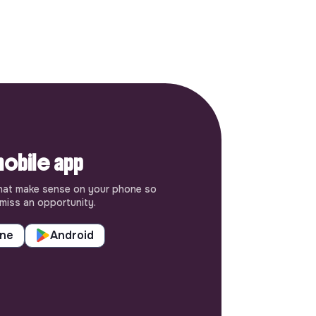
obile app
hat make sense on your phone so
miss an opportunity.
one
Android