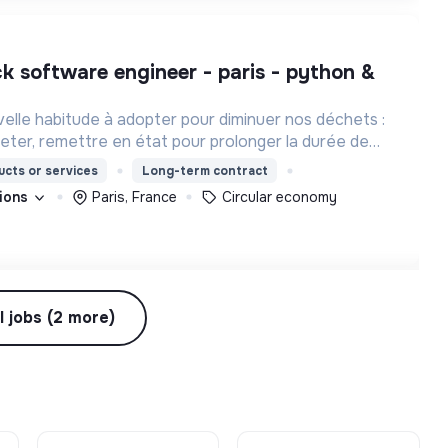
velle habitude à adopter pour diminuer nos déchets :
 jeter, remettre en état pour prolonger la durée de
ls et s’équiper en reconditionné.
cts or services
Long-term contract
tions
Paris, France
Circular economy
l jobs (2 more)