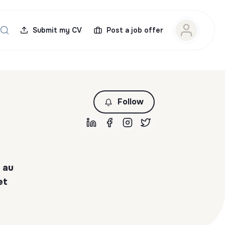
Submit my CV
Post a job offer
Follow
 au
et