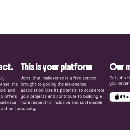
pact.
This is your platform
Our m
Get jobs t
uly
Jobs_that_makesense is a free service
you never 
ense, the
brought to you by the makesense
cial and
association. Use its potential to accelerate
ob offers
your projects and contribute to building a
iPh
 Embrace
more respectful, inclusive and sustainable
 action for
society.