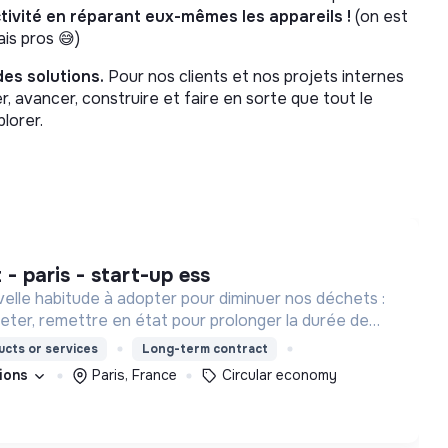
tivité en réparant eux-mêmes les appareils !
(on est
ais pros 😅)
des solutions.
Pour nos clients et nos projets internes
, avancer, construire et faire en sorte que tout le
lorer.
t - paris - start-up ess
velle habitude à adopter pour diminuer nos déchets :
 jeter, remettre en état pour prolonger la durée de
ls et s’équiper en reconditionné.
cts or services
Long-term contract
tions
Paris, France
Circular economy