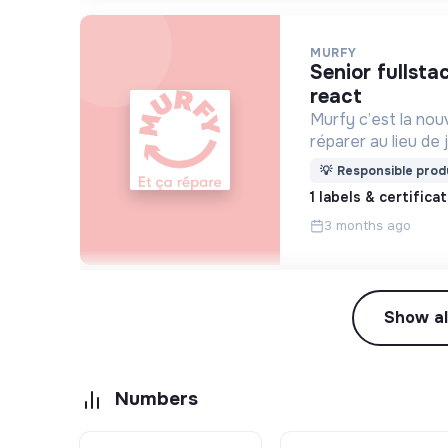
MURFY
senior fullstack software engineer - paris - python &
react
Murfy c’est la nou
réparer au lieu de
vie de nos apparei
💡
Responsible produ
1 labels & certifica
3 months ago
Show al
Numbers