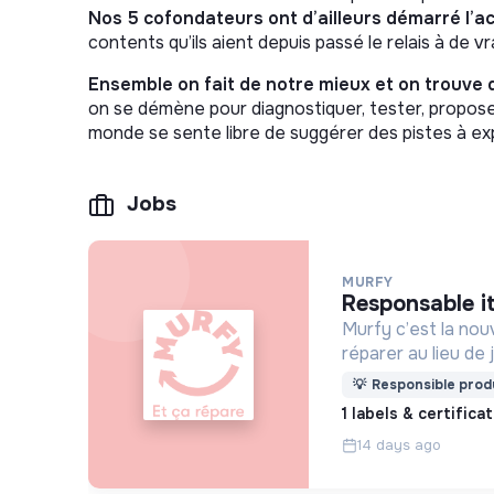
Nos 5 cofondateurs ont d’ailleurs démarré l’ac
contents qu’ils aient depuis passé le relais à de vr
Ensemble on fait de notre mieux et on trouve 
on se démène pour diagnostiquer, tester, proposer
monde se sente libre de suggérer des pistes à exp
Jobs
MURFY
responsable i
Murfy c’est la nou
réparer au lieu de
vie de nos apparei
💡
Responsible produ
1 labels & certifica
14 days ago