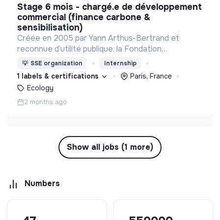
stage 6 mois - chargé.e de développement
commercial (finance carbone &
sensibilisation)
Créée en 2005 par Yann Arthus-Bertrand et
reconnue d’utilité publique, la Fondation
GoodPlanet invite à s’émerveiller du Vivant pour
💡
SSE organization
Internship
mieux le protéger.,
1 labels & certifications
Paris, France
Ecology
2 months ago
Show all jobs (1 more)
Numbers