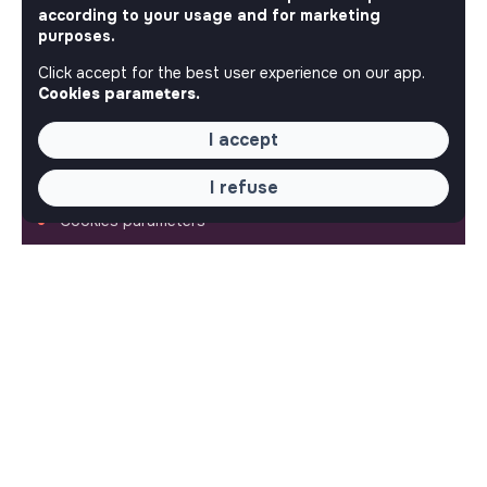
according to your usage and for marketing
purposes.
Contact us
Frequently Asked Questions
Click accept for the best user experience on our app.
Terms
Cookies parameters.
SETTINGS
I accept
Languages or regions
I refuse
Sitemap
Cookies parameters
FOLLOW US
© 2026 jobs that makesense.