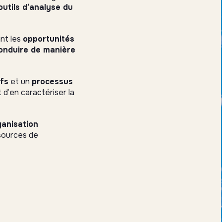
outils d’analyse du
ant les
opportunités
onduire de manière
ifs
et un
processus
 d’en caractériser la
ganisation
ssources de