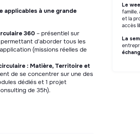
Le week
e applicables à une grande
famille,
et la p
accès li
rculaire 360
– présentiel sur
La sem
e permettant d’aborder tous les
entrepr
application (missions réelles de
échan
rculaire : Matière, Territoire et
tent de se concentrer sur une des
ules dédiés et 1 projet
consulting de 35h).