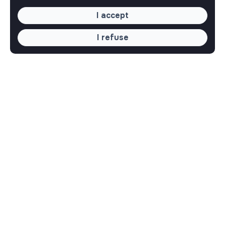
I accept
I refuse