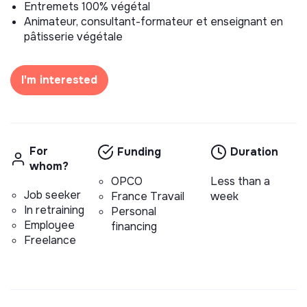
Entremets 100% végétal
Animateur, consultant-formateur et enseignant en
pâtisserie végétale
I'm interested
For
Funding
Duration
whom?
OPCO
Less than a
Job seeker
France Travail
week
In retraining
Personal
Employee
financing
Freelance