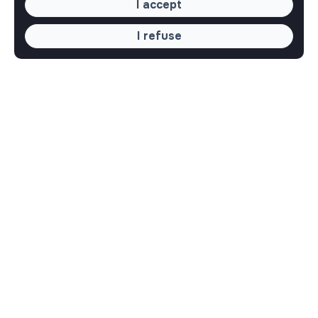
I accept
I refuse