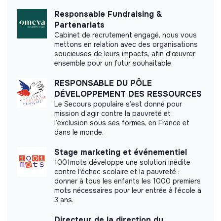
Education
persons
Responsable Fundraising &
Partenariats
Cabinet de recrutement engagé, nous vous
mettons en relation avec des organisations
soucieuses de leurs impacts, afin d'œuvrer
Impact study
ensemble pour un futur souhaitable.
Has had a measurement of its social or
RESPONSABLE DU PÔLE
environmental impact carried out by a firm
DÉVELOPPEMENT DES RESSOURCES
external to the structure.
Le Secours populaire s’est donné pour
mission d’agir contre la pauvreté et
l’exclusion sous ses formes, en France et
dans le monde.
Stage marketing et événementiel
Labels and certifications
1001mots développe une solution inédite
contre l'échec scolaire et la pauvreté :
Appartient à la communauté Bleu
donner à tous les enfants les 1000 premiers
Blanc Zèbre
mots nécessaires pour leur entrée à l'école à
3 ans.
Directeur de la direction du