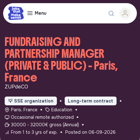
Menu
FUNDRAISING AND
PARTNERSHIP MANAGER
(PRIVATE & PUBLIC) - Paris,
France
ZUPdeCO
💡
SSE organization
Long-term contract
Paris, France
Education
Occasional remote authorized
30000 - 32000€ gross (Annual)
From 1 to 3 yrs of exp.
Posted on 06-09-2026