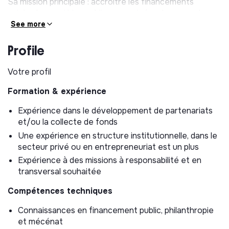
Sa mission principale : accroître les financements
existants, aussi bien publics que privés, et prospecter
de nouvelles opportunités — avec un focus particulier
See more
sur le financement privé. Elle travaille en transversal
avec l'ensemble des équipes de l'association.
Profile
Votre profil
Vos missions
Formation & expérience
Prospection
Expérience dans le développement de partenariats
Rechercher, négocier et développer de nouveaux
et/ou la collecte de fonds
partenariats avec des acteurs privés et
Une expérience en structure institutionnelle, dans le
institutionnels
secteur privé ou en entrepreneuriat est un plus
Coordonner la réponse aux appels à projets, appels
Expérience à des missions à responsabilité et en
d'offres et demandes de financement
transversal souhaitée
Assurer une veille active sur les opportunités de
Compétences techniques
financement émergentes, en France et en Europe
(privé et public)
Connaissances en financement public, philanthropie
et mécénat
Sécurisation, suivi et gestion des partenariats