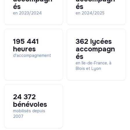
Localisation : Paris (siège de l'association)
és
és
Prise de poste : Dès que possible
en 2023/2024
en 2024/2025
Spécificités : Participation ponctuelle à des
événements partenaires et mécènes en soirée
Avantages
195 441
362 lycées
Tickets restaurant (valeur faciale 9 €, dont 5,40 €
heures
accompagn
pris en charge par l'employeur)
és
d'accompagnement
Mutuelle 100 % prise en charge par l'employeur
en Ile-de-France, à
Remboursement à 50 % des transports en commun
Blois et Lyon
Accès à la plateforme Klaro (aides financières,
sociales et administratives)
24 372
bénévoles
mobilisés depuis
2007