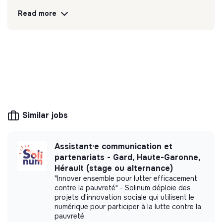
que les autres.
Read more
Discover
Follow
💡
SSE organization
This structure is based on a principle of
solidarity and social utility: its management is
democratic and participative, and its profit-
Similar jobs
making potential is limited. It may be an
association, cooperative, foundation, mutual or
ESUS company.
Assistant·e communication et
partenariats - Gard, Haute-Garonne,
Hérault (stage ou alternance)
"Innover ensemble pour lutter efficacement
More information
contre la pauvreté" - Solinum déploie des
projets d'innovation sociale qui utilisent le
numérique pour participer à la lutte contre la
Website
Nonprofit organization
pauvreté
Between 15 and 50