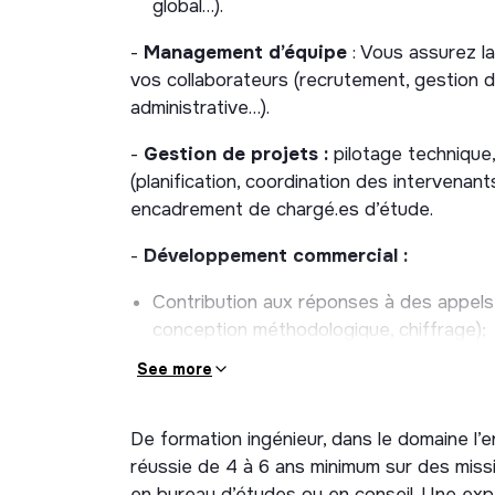
global…).
-
Management d’équipe
: Vous assurez la
vos collaborateurs (recrutement, gestion de
administrative…).
-
Gestion de projets :
pilotage technique,
(planification, coordination des intervenants
encadrement de chargé.es d’étude.
-
Développement commercial :
Contribution aux réponses à des appels 
conception méthodologique, chiffrage);
Identification de nouvelles opportunit
See more
Développement et fidélisation du portefe
De formation ingénieur, dans le domaine l
-
Pilotage de l’entité
:
réussie de 4 à 6 ans minimum sur des missi
Garantir l’équilibre financier de votre enti
en bureau d’études ou en conseil. Une exp