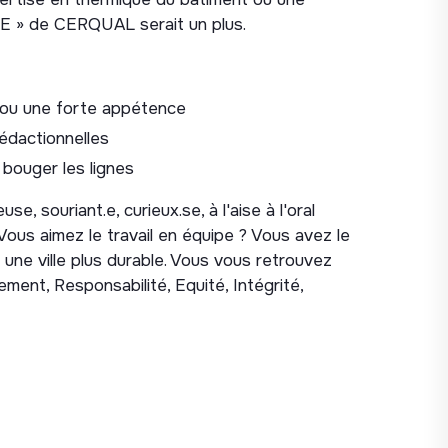
E » de CERQUAL serait un plus.
 développement;
et outils), à la veille et au développement de
 ou une forte appétence
rédactionnelles
 bouger les lignes
e, souriant.e, curieux.se, à l'aise à l'oral
 Vous aimez le travail en équipe ? Vous avez le
une ville plus durable. Vous vous retrouvez
ment, Responsabilité, Equité, Intégrité,