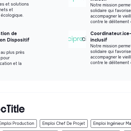
es et solutions
Notre mission permet
chets et
solidaire qui favoris
 écologique.
accompagner le vieill
contre le délitement 
stion de
Coordinateur.ice-
ion Dispositif
inclusif
Notre mission permet
solidaire qui favoris
 au plus près
accompagner le vieill
 pour
contre le délitement 
cation et la
cTitle
Emploi Production
Emploi Chef De Projet
Emploi Ingénieur Ma