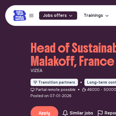
Jobs offers
Trainings
Head of Sustainabl
Malakoff, France
VIZEA
💡
Transition partners
Long-term con
Partial remote possible
46000 - 50000€
Posted on 07-01-2026
Apply
Similar jobs
Repor