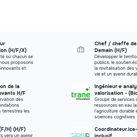
sur
Chef / cheffe de 
ion (H/F/X)
Demain (H/F)
été où chacun se
Développer le territo
a, nous proposons
publics, le soutien é
innovants et
la revitalisation des 
vie et un avenir dura
ion de la
Ingénieur·e analy
ovants H/F
valorisation - (B
ervation des
Groupe de services d
nondations
ressources en eau la
 terrestres les
l’agriculture durable
sciences cognitives
(F/H) (H/F)
Coordinateur.ice-
rs vers un avenir
inclusif