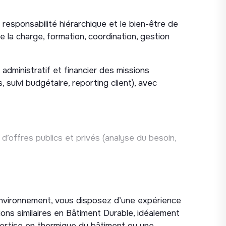
 responsabilité hiérarchique et le bien-être de
 la charge, formation, coordination, gestion
 administratif et financier des missions
, suivi budgétaire, reporting client), avec
d’offres publics et privés (analyse du besoin,
és et prospection de nouveaux marchés;
uille clients.
’environnement, vous disposez d’une expérience
ons similaires en Bâtiment Durable, idéalement
té (chiffre d’affaires, rentabilité,
ertise en thermique du bâtiment ou une