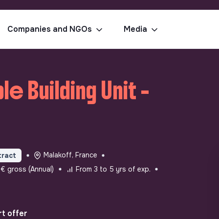
Companies and NGOs
Media
e Building Unit -
Malakoff, France
tract
 gross (Annual)
From 3 to 5 yrs of exp.
t offer