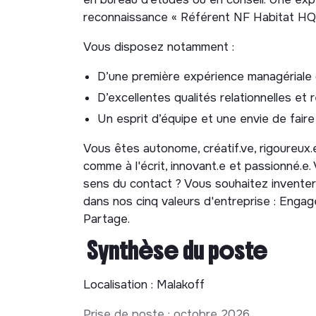
investissements…);
reconnaissance « Référent NF Habitat HQ
Définition et mise en œuvre du plan de
Vous disposez notamment :
Contribution à la R&D interne (méthodes 
partenariats.
D’une première expérience managériale
D’excellentes qualités relationnelles et 
Un esprit d’équipe et une envie de faire
Vous êtes autonome, créatif.ve, rigoureux.eus
comme à l'écrit, innovant.e et passionné.e.
sens du contact ? Vous souhaitez inventer 
dans nos cinq valeurs d'entreprise : Engage
Partage.
Synthèse du poste
Localisation : Malakoff
Prise de poste : octobre 2026