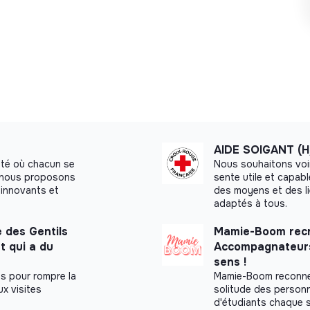
AIDE SOIGANT (H
été où chacun se
Nous souhaitons voi
a, nous proposons
sente utile et capab
innovants et
des moyens et des l
adaptés à tous.
 des Gentils
Mamie-Boom recr
t qui a du
Accompagnateurs,
sens !
s pour rompre la
Mamie-Boom reconnec
x visites
solitude des personn
d'étudiants chaque 