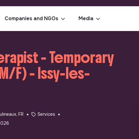
Companies and NGOs
Media
rapist - Temporary
/F) - Issy-les-
ulineaux, FR
Services
2026