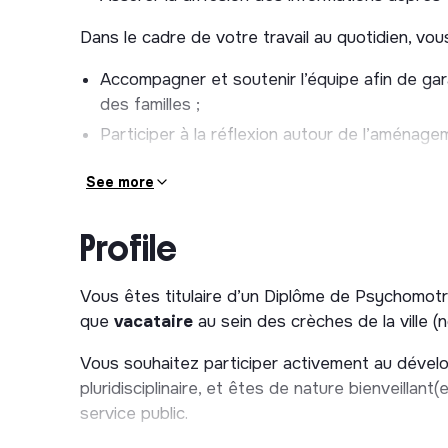
Dans le cadre de votre travail au quotidien, vou
Accompagner et soutenir l’équipe afin de gara
des familles ;
Participer à la réflexion autour de l’aménage
Prévenir et former les professionnelles sur l
See more
Aider à la compréhension de certaines situati
Participer et ou animer les réunions.
Profile
Vous êtes titulaire d’un Diplôme de Psychomotri
que
vacataire
au sein des crèches de la ville (
Vous souhaitez participer activement au dével
pluridisciplinaire, et êtes de nature bienveillant(
service public.