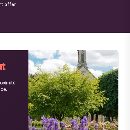
t offer
ut
roximité
nce,