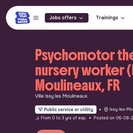
Jobs offers
Trainings
Psychomotor the
nursery worker (M
Moulineaux, FR
Ville Issy les Moulineaux
Issy-les-Mo
💡
Public service or utility
From 0 to 3 yrs of exp.
Posted on 06-08-