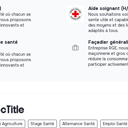
)
Aide soignant (H
été où chacun se
Nous souhaitons voi
a, nous proposons
sente utile et capab
innovants et
des moyens et des l
adaptés à tous.
le santé
Façadier générali
Entreprise RGE, nous
maçonnerie et gros œ
été où chacun se
réduire la consomma
a, nous proposons
participer activement
innovants et
cTitle
 Agriculture
Stage Santé
Alternance Santé
Emploi Santé