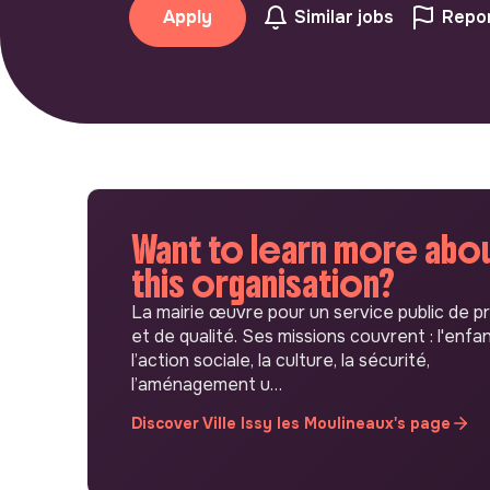
Apply
Similar jobs
Repor
Want to learn more abo
this organisation?
La mairie œuvre pour un service public de p
et de qualité. Ses missions couvrent : l'enfa
l’action sociale, la culture, la sécurité,
l’aménagement u…
Discover Ville Issy les Moulineaux's page