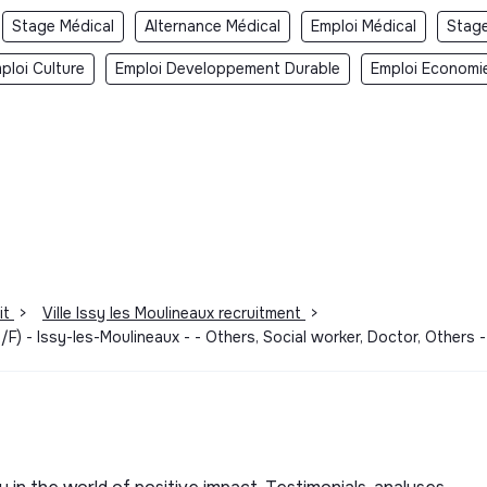
Stage Médical
Alternance Médical
Emploi Médical
Stag
ploi Culture
Emploi Developpement Durable
Emploi Economie
it
>
Ville Issy les Moulineaux recruitment
>
) - Issy-les-Moulineaux - - Others, Social worker, Doctor, Others