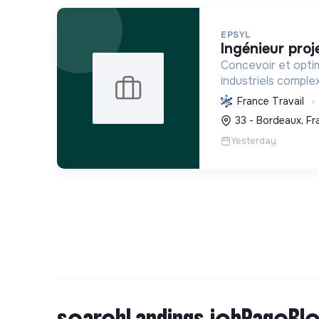
EPSYL
ingénieur proj
Concevoir et opti
industriels comple
carbone et la mobil
France Travail
s'appuyant sur l'i
33 - Bordeaux, Fr
démarche RSE.
Yesterday
searchLandings.jobPageBlo