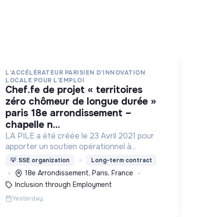
L'ACCÉLÉRATEUR PARISIEN D'INNOVATION
LOCALE POUR L'EMPLOI
chef.fe de projet « territoires
zéro chômeur de longue durée »
paris 18e arrondissement –
chapelle n...
LA PILE a été créée le 23 Avril 2021 pour
apporter un soutien opérationnel à
l'essaimage de l’expérimentation
💡
SSE organization
Long-term contract
"Territoires Zéro Chômeur de Longue
18e Arrondissement, Paris, France
Durée" à Paris
Inclusion through Employment
Yesterday