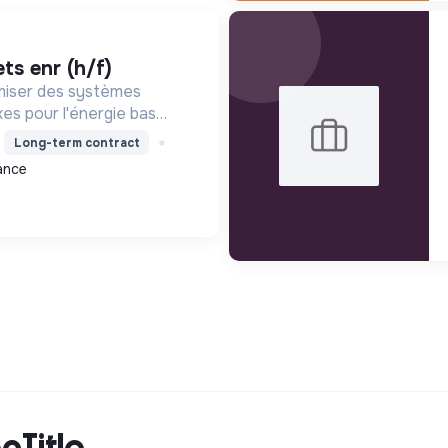
ets enr (h/f)
miser des systèmes
xes pour l'énergie bas
ité durable, en
Long-term contract
nnovation et une
ance
cTitle