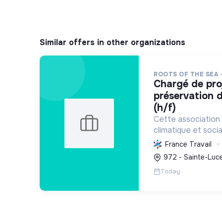
Similar offers in other organizations
ROOTS OF THE SEA 
chargé de projet scientifique &
préservation d
(h/f)
Cette association 
climatique et socia
protège et restau
France Travail
marins et côtiers, s
972 - Sainte-Luce
mobilise les citoye
Today