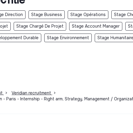
ge Direction
Stage Business
Stage Opérations
Stage Ch
ojet
Stage Chargé De Projet
Stage Account Manager
St
eloppement Durable
Stage Environnement
Stage Humanitair
it
>
Veridian recruitment
>
an - Paris - Internship - Right arm, Strategy, Management / Organ