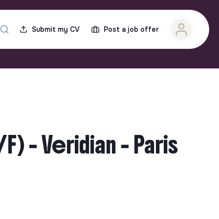
Submit my CV
Post a job offer
) - Veridian - Paris