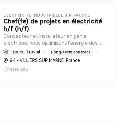
ELECTRICITE INDUSTRIELLE J. P. FAUCHE
chef(fe) de projets en électricité
h/f (h/f)
Concepteur et installateur en génie
électrique, nous optimisons l'énergie des
entreprises et collectivités. Engagés dans
France Travail
Long-term contract
la transition écologique avec le Label RGE,
94 - VILLIERS SUR MARNE, France
nous offrons des solutions innovant...
Yesterday