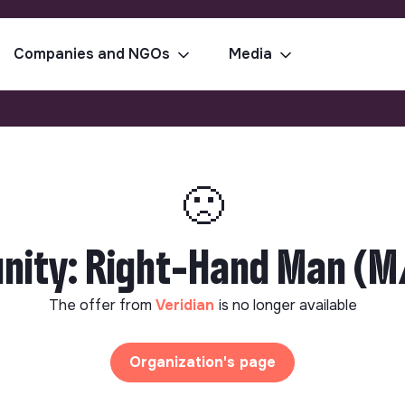
Companies and NGOs
Media
🙁
ity: Right-Hand Man (M/F
The offer from
Veridian
is no longer available
Organization's page