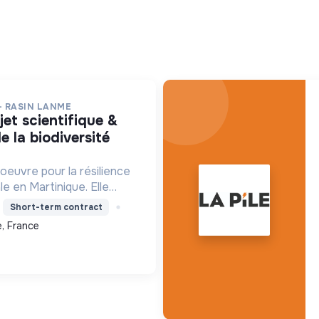
- RASIN LANME
e la biodiversité
oeuvre pour la résilience
le en Martinique. Elle
re les écosystèmes
Short-term contract
ensibilise le public et
, France
ns pour un aven...