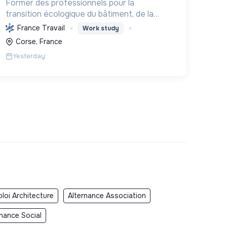
Former des professionnels pour la
transition écologique du bâtiment, de la
rénovation énergétique à la gestion
France Travail
Work study
durable, favorisant l'emploi et la
Corse, France
sensibilisation environnementale.
Yesterday
loi Architecture
Alternance Association
rnance Social