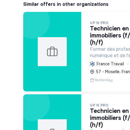
Similar offers in other organizations
UP N PRO
technicien en diagnostics
immobiliers (f
(h/f)
Former des profes
numérique et de l'
transition écologi
France Travail
l'habitat et la séc
57 - Moselle, Fra
experts et une édu
Yesterday
UP N PRO
technicien en diagnostics
immobiliers (f
(h/f)