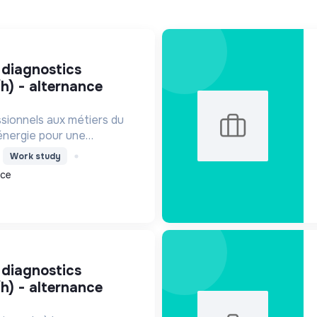
/h) - alternance
sionnels aux métiers du
énergie pour une
que durable, en améliorant
Work study
urité par des diagnostics
nce
cation responsab...
/h) - alternance