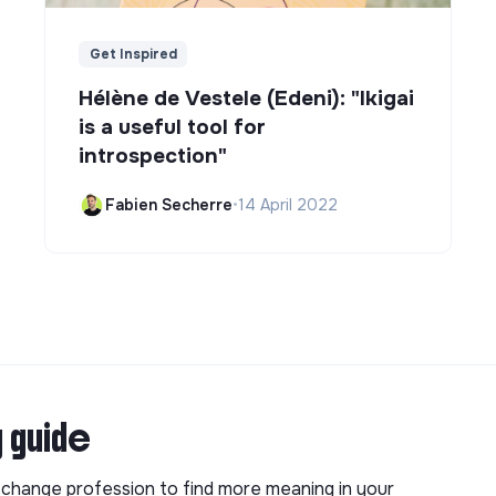
Get Inspired
Hélène de Vestele (Edeni): "Ikigai
is a useful tool for
introspection"
Fabien Secherre
•
14 April 2022
g guide
o change profession to find more meaning in your