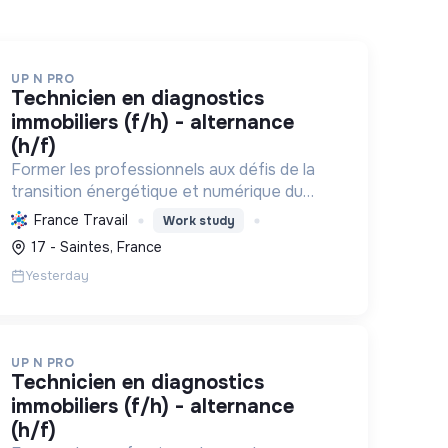
UP N PRO
technicien en diagnostics
immobiliers (f/h) - alternance
(h/f)
Former les professionnels aux défis de la
transition énergétique et numérique du
bâtiment et de l'HSE, en favorisant
France Travail
Work study
l'insertion par l'alternance et des pratiques
17 - Saintes, France
durables.
Yesterday
UP N PRO
technicien en diagnostics
immobiliers (f/h) - alternance
(h/f)