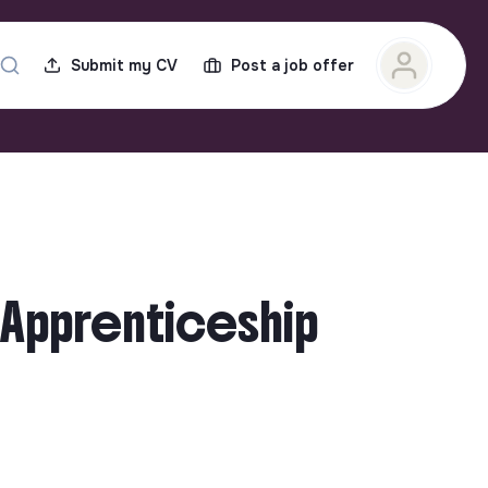
Submit my CV
Post a job offer
- Apprenticeship