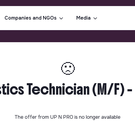
Companies and NGOs
Media
🙁
stics Technician (M/F) 
The offer from
UP N PRO
is no longer available