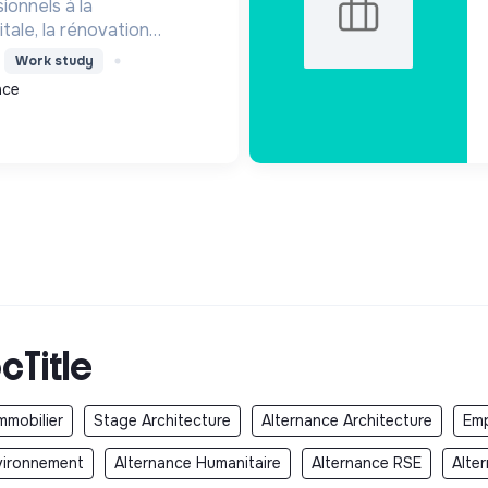
ionnels à la
tale, la rénovation
bâtiment durable pour
Work study
logique et sociale, en
nce
é et la santé.
cTitle
mmobilier
Stage Architecture
Alternance Architecture
Emp
vironnement
Alternance Humanitaire
Alternance RSE
Alte