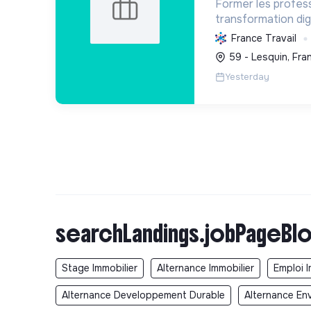
Former les profess
transformation digi
énergétique et le 
France Travail
une transition éco
59 - Lesquin, Fra
assurant la sécurit
Yesterday
searchLandings.jobPageBlo
Stage Immobilier
Alternance Immobilier
Emploi I
Alternance Developpement Durable
Alternance En