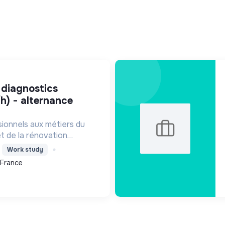
/h) - alternance
sionnels aux métiers du
t de la rénovation
ntribuant à la sécurité
Work study
ransition écologique.
 France