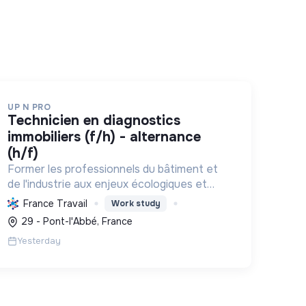
UP N PRO
technicien en diagnostics
immobiliers (f/h) - alternance
(h/f)
Former les professionnels du bâtiment et
de l'industrie aux enjeux écologiques et
numériques, en favorisant l'emploi durable,
France Travail
Work study
pour une transition énergétique et sociale
29 - Pont-l'Abbé, France
réussie.
Yesterday