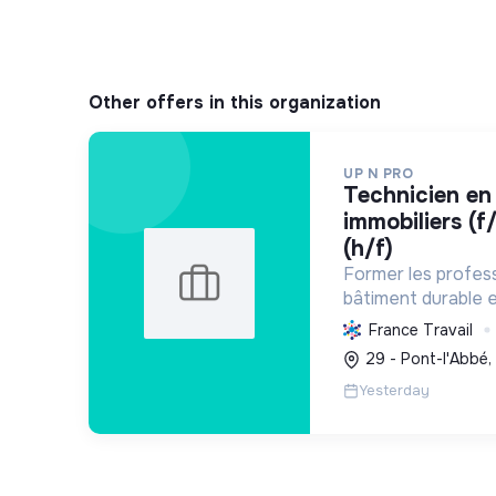
Other offers in this organization
UP N PRO
technicien en diagnostics
immobiliers (f
(h/f)
Former les profes
bâtiment durable e
énergétique, en co
France Travail
des biens et à la t
29 - Pont-l'Abbé,
Yesterday