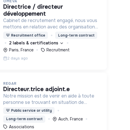
OMEVA
directrice / directeur
développement
Cabinet de recrutement engagé, nous vous
mettons en relation avec des organisations
soucieuses de leurs impacts, afin d'œuvrer
💡
Recruitment office
Long-term contract
ensemble pour un futur souhaitable.
2 labels & certifications
Paris, France
Recruitment
2 days ago
REGAR
directeur.trice adjoint.e
Notre mission est de venir en aide à toute
personne se trouvant en situation de
difficulté matérielle, en détresse psychique
💡
Public service or utility
et plus généralement en situation
Auch, France
Long-term contract
d’exclusion sociale ou professionnelle.
Associations