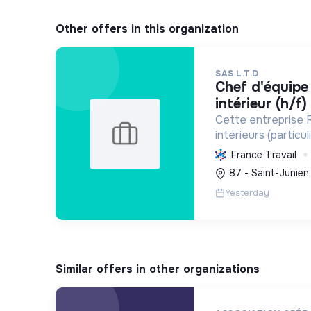
Other offers in this organization
SAS L.T.D
chef d'équipe h/f aménagement
intérieur (h/f)
Cette entreprise 
intérieurs (particul
confort et perfor
France Travail
à la plâtrerie, aux
87 - Saint-Junien
menuiserie d'age
Yesterday
Similar offers in other organizations