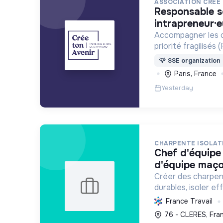
ASSOCIATION CRÉE 
responsable solution orientation
intrapreneur·
Accompagner les c
priorité fragilisé
territoires isolés)
💡
SSE organization
leurs projets d’ori
Paris, France
Yesterday
CHARPENTE ISOLAT
chef d'équipe maçon / cheffe
d'équipe maç
Créer des charpen
durables, isoler e
matériaux écologiq
France Travail
certifiée RGE, gar
76 - CLERES, Fra
pour des habitats 