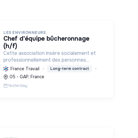
LES ENVIRONNEURS
chef d'équipe bûcheronnage
(h/f)
Cette association insère socialement et
professionnellement des personnes
éloignées de l'emploi en réalisant des
France Travail
Long-term contract
aménagements paysagers, des travaux
05 - GAP, France
forestiers et des constructions bois
Yesterday
durables, prot...