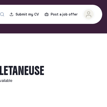
Submit my CV
Post a job offer
LLETANEUSE
vailable