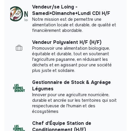
Le bien être de nos Toutbonneurs.ses est une
Vendeur/se Loing -
priorité
: équilibre temps de travail et de repos,
Samedi+Dimanche+Lundi CDI H/F
Impact study
moments festifs 🥳, prise en charge des frais de
Notre mission est de permettre une
alimentation locale et durable, de qualité et
transport (y compris mobilités douces 🚲), réduction
TOUTBON did not yet communicate its impact
financièrement abordable.
sur les achats en magasin 🛒, prise en charge d’une
measurement.
partie de la mutuelle 🩺, prime collective
Vendeur Polyvalent H/F (H/F)
d’intéressement 🏆…
Promouvoir une alimentation biologique,
Pour en savoir plus sur notre singularité, consulte
équitable et durable, tout en soutenant
notre site internet
l'agriculture paysanne, en réduisant les
Labels and certifications
déchets et en agissant pour une société
Conditions :
plus juste et solidaire.
This structure did not communicate to us the
Lieu : Paris 20ème
labels or certifications that it was able to obtain.
Gestionnaire de Stock & Agréage
Légumes
Ce poste est un CDI sur une base de 35h, il implique
Innover pour une agriculture nourricière,
de travailler les WE.
durable et ancrée sur les territoires qui soit
Salaire selon expérience, le package prévoit une part
respectueuse de l'humain et des
de rémunération variable.
écosystèmes
Documents
Poste à pourvoir dès que possible
Chef d'Équipe Station de
Did not yet add a transparency document.
Si le poste te parle et que tu te sens l’âme d’un.e
Conditionnement (H/F)