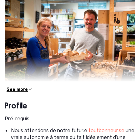
See more
Tes missions :
Profile
* Mettre en place le rayon en fonction des saisons et
des arrivages (mise en avant des produits,
communication spécifique)
Pré-requis :
* Assurer la meilleure fraîcheur des produits (tri,
Nous attendons de notre futur.e
toutbonneur.se
une
réassorts)
vraie autonomie à terme du fait idéalement d’une