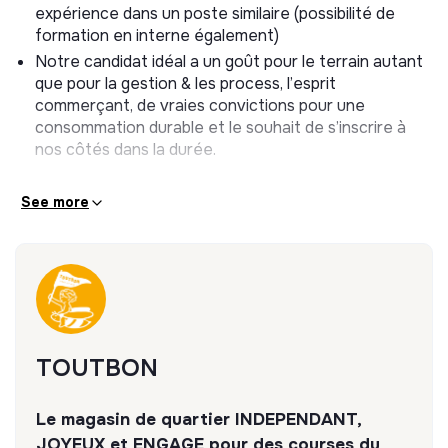
expérience dans un poste similaire (possibilité de
* Passer les commandes en relai du responsable de
formation en interne également)
rayon
Notre candidat idéal a un goût pour le terrain autant
que pour la gestion & les process, l’esprit
* Apporter une contribution active à la commercialité du
commerçant, de vraies convictions pour une
magasin et participer aux tâches de polyvalence de
consommation durable et le souhait de s’inscrire à
l’équipe (réassorts, caisse, ménage)
nos côtés dans la durée.
* Porter avec fierté les valeurs de TOUTBON auprès
de nos clients et fournisseurs
See more
TOUTBON
Le magasin de quartier INDEPENDANT,
JOYEUX et ENGAGE pour des courses du