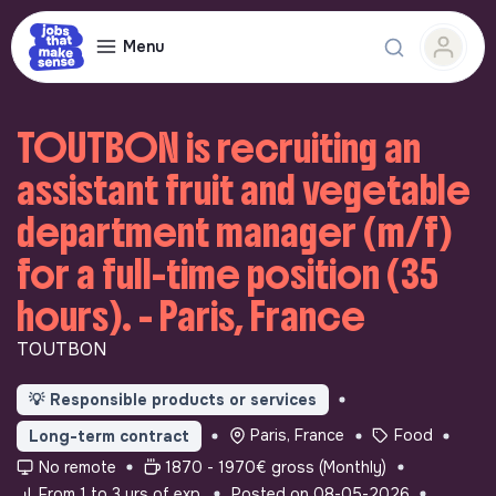
Menu
TOUTBON is recruiting an
assistant fruit and vegetable
department manager (m/f)
for a full-time position (35
hours). - Paris, France
TOUTBON
💡
Responsible products or services
Paris, France
Food
Long-term contract
No remote
1870 - 1970€ gross (Monthly)
From 1 to 3 yrs of exp.
Posted on 08-05-2026