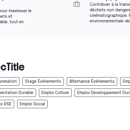
Contribuer à la trans
déchets non dangereu
our maximiser le
cinématographique. R
hets et
environnementale des
able, tout en
cTitle
Animation
Stage Événements
Alternance Événements
Emp
mentation Durable
Emploi Culture
Emploi Developpement Dur
oi RSE
Emploi Social