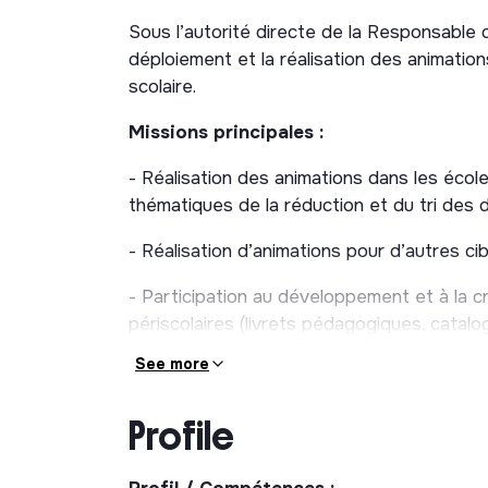
Sous l’autorité directe de la Responsable d
déploiement et la réalisation des animati
scolaire.
Missions principales :
- Réalisation des animations dans les école
thématiques de la réduction et du tri des 
- Réalisation d’animations pour d’autres cibl
- Participation au développement et à la cr
périscolaires (livrets pédagogiques, catalog
See more
- Participation au développement d’activit
- Participation aux événementiels du Syn
Profile
novembre et des micro-évènements au cour
communaux,