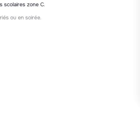
s scolaires zone C.
riés ou en soirée.
), horaires : 8h30-12h30 / 13h30-17h00
éplacements fréquents sur l’ensemble des 17
 de service à disposition)
orie C de la Fonction Publique Territoriale
 à défaut, recrutement comme agent contractuel
 Fonction Publique + régime indemnitaire (primes
nuel sur objectifs), entre 27 k€ et 29 k€ bruts