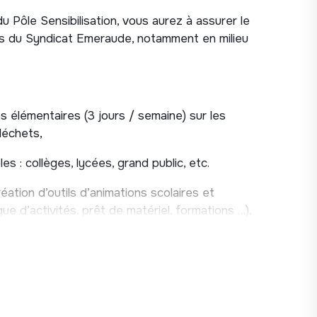
u Pôle Sensibilisation, vous aurez à assurer le
ons du Syndicat Emeraude, notamment en milieu
s élémentaires (3 jours / semaine) sur les
déchets,
es : collèges, lycées, grand public, etc.
éation d’outils d’animations scolaires et
ue d’activités, prêt de matériel, formations …),
és pour le jardin pédagogique du Syndicat,
dicat Emeraude (1 évènement majeur en
s de l’année), participation aux stands