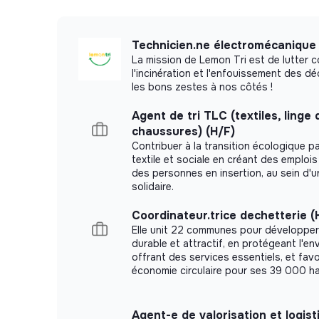
- Tickets-restaurant pris en charge à 50% 
Technicien.ne électromécanique
- Prise en charge de l’abonnement de tr
La mission de Lemon Tri est de lutter c
l'incinération et l'enfouissement des d
- Participation employeur à la mutuelle (si l
les bons zestes à nos côtés !
de prévoyance (garantie maintien de salaire
Agent de tri TLC (textiles, linge
- Avantages liés à l’adhésion au Comité Na
chaussures) (H/F)
Contribuer à la transition écologique pa
- Autres avantages (sous conditions) : Co
textile et sociale en créant des emploi
des personnes en insertion, au sein d'
…).
solidaire.
Coordinateur.trice dechetterie (
Elle unit 22 communes pour développer 
durable et attractif, en protégeant l'e
offrant des services essentiels, et fav
économie circulaire pour ses 39 000 ha
Agent-e de valorisation et logis