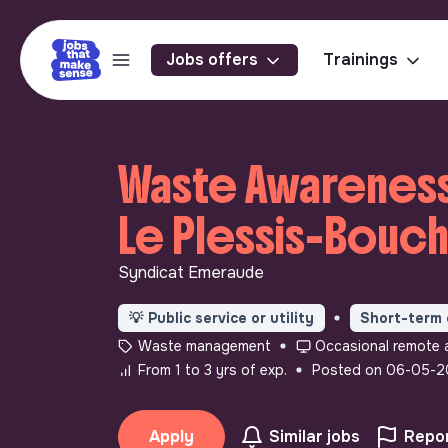
Jobs offers
Trainings
Waste Awareness
Le Plessis-Bouch
Syndicat Emeraude
💡
Public service or utility
Short-term 
Waste management
Occasional remote 
From 1 to 3 yrs of exp.
Posted on 06-05-
Apply
Similar jobs
Repor