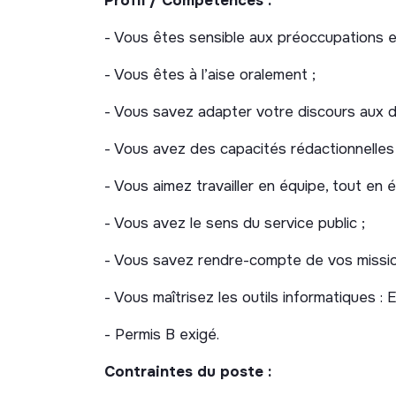
Profil / Compétences :
- Réalisation et développements d’actions d
- Vous êtes sensible aux préoccupations 
sur les thématiques de la réduction des d
des différents publics et partenaires du 
- Vous êtes à l’aise oralement ;
Missions annexes :
- Vous savez adapter votre discours aux d
- Élaboration et réalisation d’actions de s
- Vous avez des capacités rédactionnelles 
dans le PLPDMA.
- Vous aimez travailler en équipe, tout en 
- Diffusion des documents de communicati
création.
- Vous avez le sens du service public ;
- Aide à la mise en place et suivi d’action
- Vous savez rendre-compte de vos mission
le gaspillage alimentaire…) dans les écoles
- Vous maîtrisez les outils informatiques :
- Aide aux formations compostage.
- Permis B exigé.
Contraintes du poste :