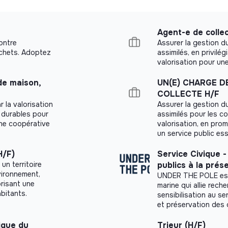
par l’employeur
Agent-e de collec
ansport en commun à 75%
ontre
Assurer la gestion 
échets. Adoptez
assimilés, en privilégi
abellisée) et possibilité d’adhérer à un contrat
valorisation pour une
),
 de maison,
UN(E) CHARGE D
tional d’Action Sociale (CNAS).
COLLECTE H/F
r la valorisation
Assurer la gestion 
mpte Épargne-Temps, Forfait Mobilité Durable,
s durables pour
assimilés pour les col
une coopérative
valorisation, en pro
un service public ess
H/F)
Service Civique -
un territoire
publics à la prés
nvironnement,
UNDER THE POLE est
orisant une
marine qui allie rech
bitants.
sensibilisation au se
et préservation des
tique du
Trieur (H/F)