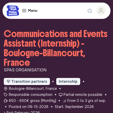
Menu
Communications and Events
Assistant (Internship) -
Boulogne-Billancourt,
France
SPAS ORGANISATION
💡
Transition partners
Internship
Boulogne-Billancourt, France
Responsible consumption
Partial remote possible
650 - 650€ gross (Monthly)
From 0 to 3 yrs of exp.
Posted on 06-15-2026
Start: September 2026
> End: February 2026