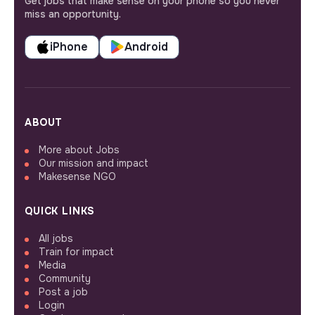
Get jobs that make sense on your phone so you never
miss an opportunity.
iPhone
Android
ABOUT
More about Jobs
Our mission and impact
Makesense NGO
QUICK LINKS
All jobs
Train for impact
Media
Community
Post a job
Login