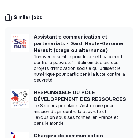
CSR consulting, training, raising awareness of
transition issues, media, etc.
Similar jobs
Assistant·e communication et
More information
partenariats - Gard, Haute-Garonne,
Hérault (stage ou alternance)
Website
Company
"Innover ensemble pour lutter efficacement
Between 15 and 50
Responsible
contre la pauvreté" - Solinum déploie des
persons
consumption
projets d'innovation sociale qui utilisent le
numérique pour participer à la lutte contre la
pauvreté
RESPONSABLE DU PÔLE
Impact study
DÉVELOPPEMENT DES RESSOURCES
Le Secours populaire s’est donné pour
mission d’agir contre la pauvreté et
SPAS ORGANISATION did not yet communicate
l’exclusion sous ses formes, en France et
its impact measurement.
dans le monde.
Chargé·e de communication