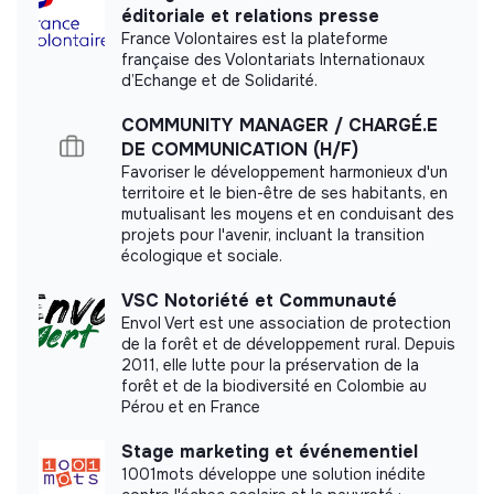
éditoriale et relations presse
France Volontaires est la plateforme
Labels and certifications
française des Volontariats Internationaux
d’Echange et de Solidarité.
This structure did not communicate to us the
labels or certifications that it was able to obtain.
COMMUNITY MANAGER / CHARGÉ.E
DE COMMUNICATION (H/F)
Favoriser le développement harmonieux d'un
territoire et le bien-être de ses habitants, en
mutualisant les moyens et en conduisant des
Documents
projets pour l'avenir, incluant la transition
écologique et sociale.
Did not yet add a transparency document.
VSC Notoriété et Communauté
Envol Vert est une association de protection
de la forêt et de développement rural. Depuis
2011, elle lutte pour la préservation de la
forêt et de la biodiversité en Colombie au
Pérou et en France
Stage marketing et événementiel
1001mots développe une solution inédite