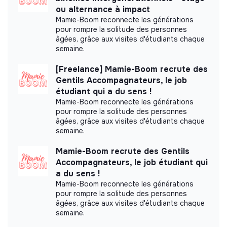
ou alternance à impact
Mamie-Boom reconnecte les générations
pour rompre la solitude des personnes
Impact study
âgées, grâce aux visites d'étudiants chaque
semaine.
Somum Sessions did not yet communicate its
impact measurement.
[Freelance] Mamie-Boom recrute des
Gentils Accompagnateurs, le job
étudiant qui a du sens !
Mamie-Boom reconnecte les générations
pour rompre la solitude des personnes
Labels and certifications
âgées, grâce aux visites d'étudiants chaque
semaine.
This structure did not communicate to us the
Mamie-Boom recrute des Gentils
labels or certifications that it was able to obtain.
Accompagnateurs, le job étudiant qui
a du sens !
Mamie-Boom reconnecte les générations
pour rompre la solitude des personnes
âgées, grâce aux visites d'étudiants chaque
Documents
semaine.