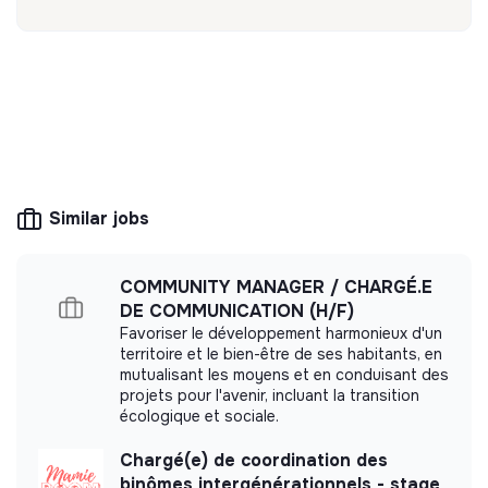
Discover
Follow
💡
SSE organization
This structure is based on a principle of
solidarity and social utility: its management is
democratic and participative, and its profit-
Similar jobs
making potential is limited. It may be an
association, cooperative, foundation, mutual or
ESUS company.
COMMUNITY MANAGER / CHARGÉ.E
DE COMMUNICATION (H/F)
Favoriser le développement harmonieux d'un
territoire et le bien-être de ses habitants, en
mutualisant les moyens et en conduisant des
More information
projets pour l'avenir, incluant la transition
écologique et sociale.
Website
Nonprofit organization
< 15 persons
Associations
Chargé(e) de coordination des
binômes intergénérationnels - stage