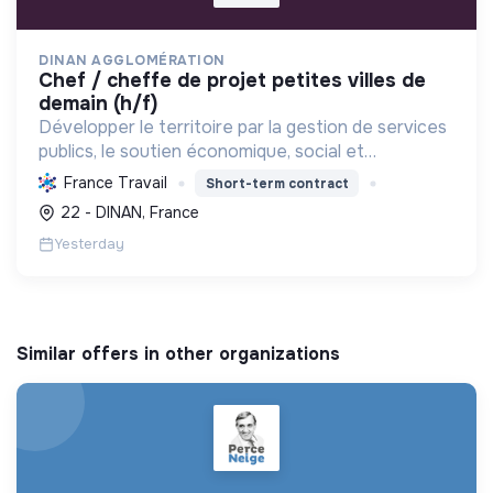
DINAN AGGLOMÉRATION
chef / cheffe de projet petites villes de
demain (h/f)
Développer le territoire par la gestion de services
publics, le soutien économique, social et
écologique, et la revitalisation des villes pour une
France Travail
Short-term contract
meilleure qualité de vie et un avenir durable.
22 - DINAN, France
Yesterday
Similar offers in other organizations