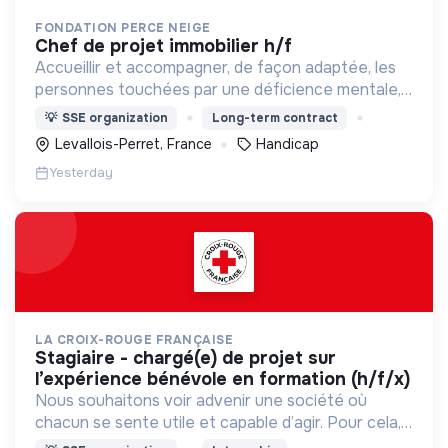
FONDATION PERCE NEIGE
chef de projet immobilier h/f
Accueillir et accompagner, de façon adaptée, les
personnes touchées par une déficience mentale,
un handicap physique ou psychique
💡
SSE organization
Long-term contract
Levallois-Perret, France
Handicap
Yesterday
LA CROIX-ROUGE FRANÇAISE
stagiaire - chargé(e) de projet sur
l’expérience bénévole en formation (h/f/x)
Nous souhaitons voir advenir une société où
chacun se sente utile et capable d’agir. Pour cela,
nous proposons des moyens et des lieux