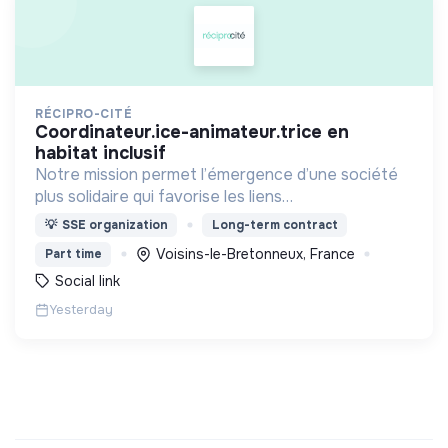
RÉCIPRO-CITÉ
coordinateur.ice-animateur.trice en
habitat inclusif
Notre mission permet l’émergence d’une société
plus solidaire qui favorise les liens
intergénérationnels pour accompagner le
💡
SSE organization
Long-term contract
vieillissement de la population et agir contre le
Voisins-le-Bretonneux, France
Part time
délitement du lien social
Social link
Yesterday