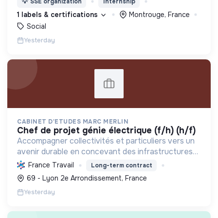
💡
SSE organization
Internship
d’engagement innovants et adaptés à tous.
1 labels & certifications
Montrouge, France
Social
Yesterday
CABINET D'ETUDES MARC MERLIN
chef de projet génie électrique (f/h) (h/f)
Accompagner collectivités et particuliers vers un
avenir durable en concevant des infrastructures
et solutions innovantes pour l'eau, l'énergie, les
France Travail
Long-term contract
déchets et l'aménagement, propulsant la
69 - Lyon 2e Arrondissement, France
transition ...
Yesterday