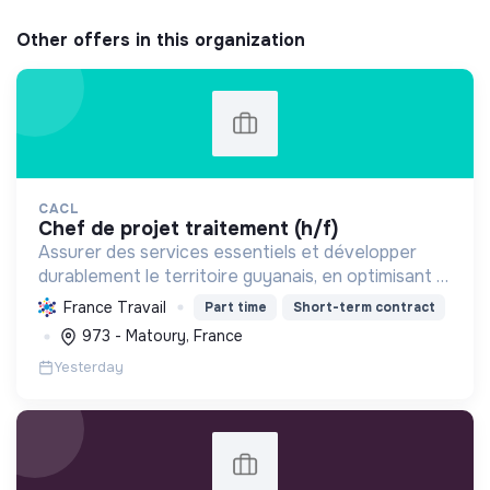
Other offers in this organization
CACL
chef de projet traitement (h/f)
Assurer des services essentiels et développer
durablement le territoire guyanais, en optimisant la
gestion des ressources et en promouvant la
France Travail
Part time
Short-term contract
transition écologique et sociale.
973 - Matoury, France
Yesterday