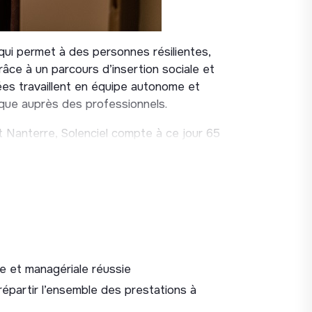
 qui permet à des personnes résilientes,
grâce à un parcours d’insertion sociale et
es travaillent en équipe autonome et
que auprès des professionnels.
 Nanterre, Solenciel compte à ce jour 65
port et encadrement.
l’activité économique de l’antenne de
a restauration collective, avec un objectif
s les 12 prochains mois.
e et managériale réussie
illère en insertion sociale et
épartir l’ensemble des prestations à