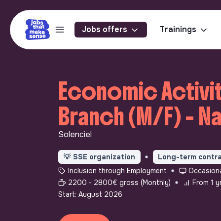
Jobs offers
Trainings
Economic Activit
Branch (M/F) - N
Solenciel
💡
SSE organization
Long-term contr
Inclusion through Employment
Occasiona
2200 - 2800€ gross (Monthly)
From 1 y
Start: August 2026