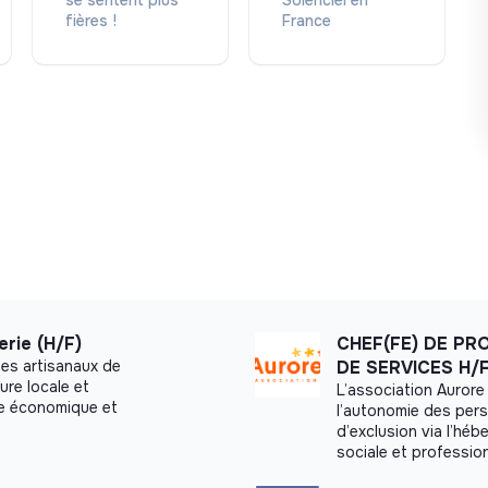
se sentent plus
Solenciel en
fières !
France
rie (H/F)
CHEF(FE) DE PR
ges artisanaux de
DE SERVICES H/
ture locale et
L’association Aurore
le économique et
l’autonomie des pers
d’exclusion via l’hébe
sociale et profession