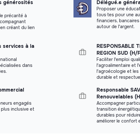
 générosités
Délégué.e général
Proposer une éducati
tous·tes pour une a
e précarité à
financiers, bancaires
accompagnant
autour de l'argent.
en créant du lien
 services à la
RESPONSABLE T
REGION SUD (H/F
 national
Faciliter l'emploi qual
pécialisées dans
l'agroalimentaire et
ées.
l'agroécologie et les
durable et respectue
ommercial
Responsable SAV
Renouvelables (H
eneurs engagés
Accompagner particul
plus inclusive et
transition énergétiq
durables pour réduir
améliorer le confort 