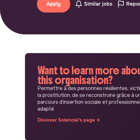
Apply
Similar jobs
Repor
Want to learn more abo
this organisation?
Permettre à des personnes résilientes, vict
la prostitution, de se reconstruire grâce à u
parcours d’insertion sociale et professionne
adapté
Discover Solenciel's page