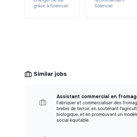
changer de vie
recommandent
équipières en insertion.
grâce à Solenciel
Solenciel
Informations utiles
Localisation : Nantes, France
Contrat CDI, à temps plein
2 200 à 2 800 EUR brut par mois
Expérience : 2 ans minimum
Télétravail ponctuel
Similar jobs
Assistant commercial en fromage
Fabriquer et commercialiser des froma
brebis de terroir, en soutenant l'agricul
biologique, et en promouvant un modè
social équitable.