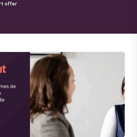
t offer
ut
imes de
n
lle