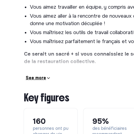
Cette mission entrepreneuriale nécessite une v
Vous aimez travailler en équipe, y compris a
de l’expérience acquise depuis 2017, et partage
Vous aimez aller à la rencontre de nouveaux c
responsables d’activité économiques (Grenoble,
donne une motivation décuplée !
vous serez en lien direct avec la déléguée géné
Vous maîtrisez les outils de travail collaborat
Activités et tâches principales
Vous maîtrisez parfaitement le français et v
ENCADREMENT TECHNIQUE : mise en place des
Ce serait un sacré + si vous connaissiez le s
d’intervention. Réalisation d’un cahier des c
de la restauration collective.
(avec photos, vidéos, et pictogrammes). Acha
REPORTING : tenue des plannings d’interven
See more
au siège pour la facturation des clients, et l
DEVELOPPEMENT : rencontre et fidélisation
Key figures
des contrats de prestations de nettoyage. L
territoire avec de grandes surfaces de burea
etc), et les acteurs du tourisme (hôtels, rési
160
95%
INSERTION : coopération avec le pôle “insert
personnes ont pu
des bénéficiaires
l’activité économique s’adapte autant que po