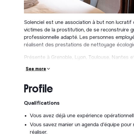
Solenciel est une association à but non lucratif
victimes de la prostitution, de se reconstruire 
professionnelle adapté. Les personnes employé
réalisent des prestations de nettoyage écologi
Présente à Grenoble, Lyon, Toulouse, Nantes et
personnes en insertion et 15 personnes en sup
See more
Mission
Profile
Votre mission est d’encadrer et de développer 
Nantes, dans les secteurs de la propreté et de l
Qualifications
de passer de 5 à 15 personnes en insertion dan
Vous avez déjà une expérience opérationnell
Vous travaillerez en collaboration avec une conse
Vous savez manier un agenda d’équipe pour r
professionnelle, présente 24h/semaine.
réaliser.