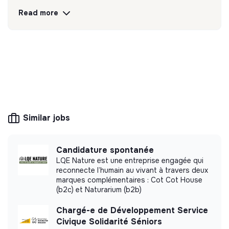
dans les marchés émergents.
Read more
Discover
Follow
💡
Public service or utility
This structure is public (local authority,
government agency, ministry, etc.) or its mission
is of general interest: energy, water and waste
Similar jobs
management.
Candidature spontanée
LQE Nature est une entreprise engagée qui
reconnecte l’humain au vivant à travers deux
More information
marques complémentaires : Cot Cot House
(b2c) et Naturarium (b2b)
Website
Company
Between 15 and 50
Chargé-e de Développement Service
Education
persons
Civique Solidarité Séniors