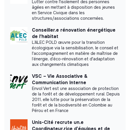
Lutter contre l'isolement des personnes
âgées en mettant à disposition des jeunes
en Service Civique dans les
structures/associations concernées.
Impact study
Conseiller.e rénovation énergétique
Schoolap did not yet communicate its impact
de l'habitat
measurement.
L’ALEC POLD œuvre pour la transition
écologique via la sensibilisation, le conseil et
l'accompagnement en matière de maîtrise de
l’énergie, d’éco-rénovation et d'adaptation
aux changements climatiques
Labels and certifications
VSC – Vie Associative &
Communication Interne
This structure did not communicate to us the
Envol Vert est une association de protection
labels or certifications that it was able to obtain.
de la forêt et de développement rural. Depuis
2011, elle lutte pour la préservation de la
forêt et de la biodiversité en Colombie au
Pérou et en France
Documents
Unis-Cité recrute un.e
Coordinateur.rice d’équipes et de