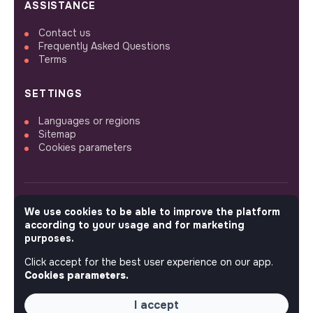
ASSISTANCE
Contact us
Frequently Asked Questions
Terms
SETTINGS
Languages or regions
Sitemap
Cookies parameters
We use cookies to be able to improve the platform
FOLLOW US
according to your usage and for marketing
purposes.
Click accept for the best user experience on our app.
© 2026 jobs that makesense.
Cookies parameters.
I accept