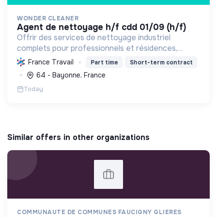
WONDER CLEANER
agent de nettoyage h/f cdd 01/09 (h/f)
Offrir des services de nettoyage industriel
complets pour professionnels et résidences,
garantissant propreté et entretien des sites.
France Travail
Part time
Short-term contract
64 - Bayonne, France
Today
Similar offers in other organizations
COMMUNAUTE DE COMMUNES FAUCIGNY GLIERES