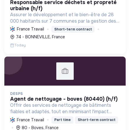
responsable service déchets et propreté
urbaine (h/f)
Assurer le développement et le bien-être de 28
000 habitants sur 7 communes par la gestion des
services publics, l'économie, l'environnement et la
France Travail
Short-term contract
cohésion sociale, en favorisant les transitions
74 - BONNEVILLE, France
écolo...
Today
DESPS
agent de nettoyage - boves (80440) (h/f)
Offrir des services de nettoyage de bâtiments
fiables et adaptés, tout en minimisant l'impact
environnemental et en assurant la sécurité et le
France Travail
Part time
Short-term contract
bien-être de ses employés.
80 - Boves, France