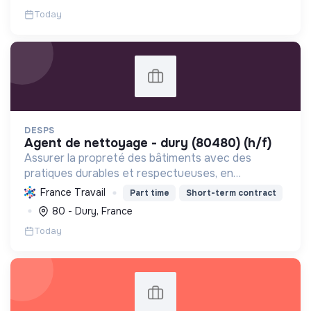
Today
DESPS
agent de nettoyage - dury (80480) (h/f)
Assurer la propreté des bâtiments avec des
pratiques durables et respectueuses, en
contribuant à la fois à l'écologie via des produits et
France Travail
Part time
Short-term contract
méthodes responsables et au bien-être social de
80 - Dury, France
ses employés.
Today