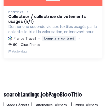
ECOTEXTILE
collecteur / collectrice de vêtements
usagés (h/f)
Donner une seconde vie aux textiles usagés par la
collecte, le tri et la valorisation, en innovant pour
une économie 100% circulaire et créatrice
France Travail
Long-term contract
d'emplois durables.
60 - Oise, France
Yesterday
searchLandings.jobPageBlocTitle
Stage Déchets
Alternance Déchets
Emploi Déchets