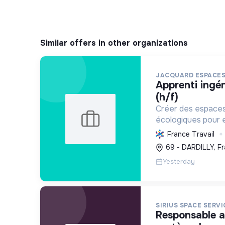
Similar offers in other organizations
JACQUARD ESPACES
apprenti ingénieur du paysage
(h/f)
Créer des espaces
écologiques pour en
urbaine, intégrer 
France Travail
promouvoir des pr
69 - DARDILLY, F
respectueuses de 
Yesterday
SIRIUS SPACE SERVI
responsable architecture