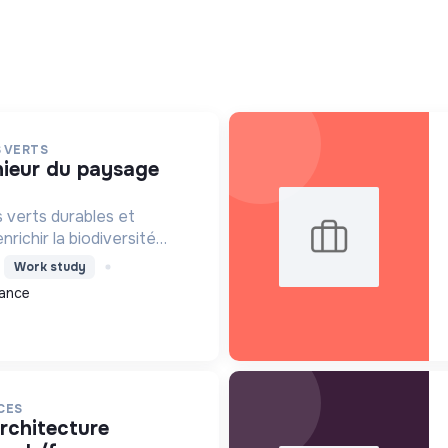
 VERTS
 verts durables et
richir la biodiversité
la nature aux bâtiments et
Work study
atiques paysagères
rance
l'environnement.
CES