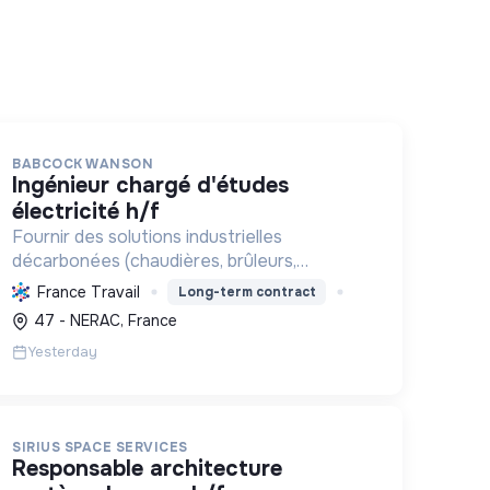
BABCOCK WANSON
ingénieur chargé d'études
électricité h/f
Fournir des solutions industrielles
décarbonées (chaudières, brûleurs,
traitement) et des services associés, tout
France Travail
Long-term contract
en contribuant activement à la transition
47 - NERAC, France
énergétique et écologique mondiale par
Yesterday
l'inn...
SIRIUS SPACE SERVICES
responsable architecture