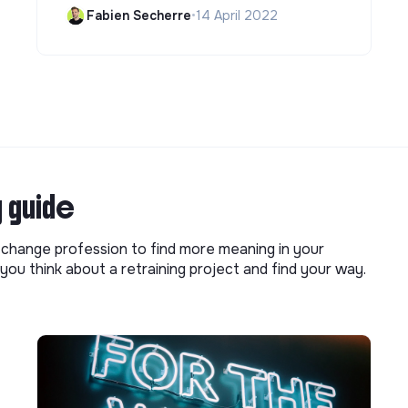
Fabien Secherre
•
14 April 2022
g guide
o change profession to find more meaning in your
you think about a retraining project and find your way.