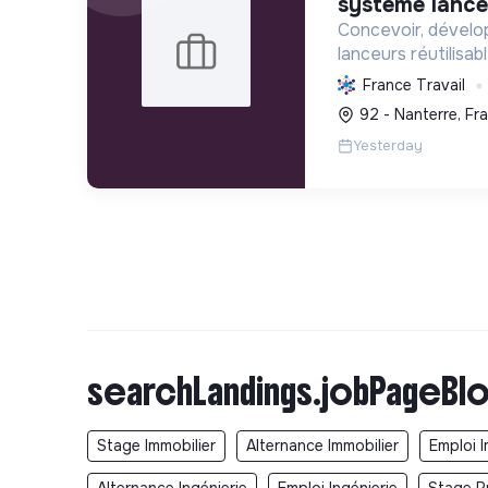
système lance
Concevoir, dévelo
lanceurs réutilisabl
rendant l'accès à l
France Travail
abordable et agile
92 - Nanterre, Fr
écologiques et l'i
Yesterday
searchLandings.jobPageBlo
Stage Immobilier
Alternance Immobilier
Emploi I
Alternance Ingénierie
Emploi Ingénierie
Stage P