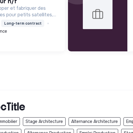
ur h/f
pper et fabriquer des
es pour petits satellites,
'espace durable,
Long-term contract
 grâce à des technologies
ance
mpression 3D.
cTitle
mmobilier
Stage Architecture
Alternance Architecture
Emp
roduction
Alternance Production
Emploi Production
Stag