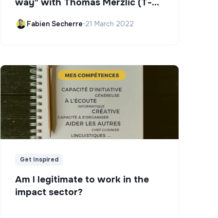
way" with Thomas Merzlic (T-
Campus)
Fabien Secherre
•
21 March 2022
Get Inspired
Am I legitimate to work in the
impact sector?