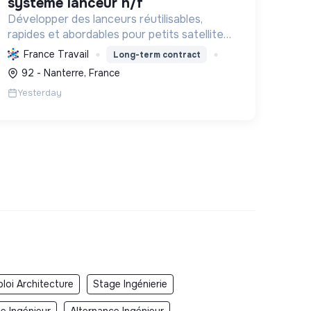
système lanceur h/f
Développer des lanceurs réutilisables,
rapides et abordables pour petits satellites,
réduisant débris, empreinte carbone et
France Travail
Long-term contract
coûts, favorisant un accès à l'espace
92 - Nanterre, France
durable et utile.
Yesterday
loi Architecture
Stage Ingénierie
e Ingénieur
Alternance Ingénieur