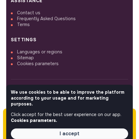
ASSISTANCE
Contact us
Frequently Asked Questions
Terms
SETTINGS
Languages or regions
Sitemap
Cookies parameters
We use cookies to be able to improve the platform
FOLLOW US
according to your usage and for marketing
purposes.
Click accept for the best user experience on our app.
Please note this job was posted over 60 days
© 2026 jobs that makesense.
Cookies parameters.
ago (06-04-2026) and may or may not have
expired.
I accept