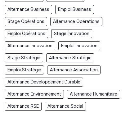
·
CV + lettre de motivation
Alternance Business
Emploi Business
·
Objet :
« Candidature – Chargé(e) de mission Mécénat
Stage Opérations
Alternance Opérations
– Fonds de dotation Muvo »
Emploi Opérations
Stage Innovation
·
Rythme d’alternance
: A discuter
Alternance Innovation
Emploi Innovation
·
Début de la mission :
Dès que possible
Stage Stratégie
Alternance Stratégie
·
Entretiens :
Entretiens avec la direction.
Emploi Stratégie
Alternance Association
Alternance Developpement Durable
Alternance Environnement
Alternance Humanitaire
Alternance RSE
Alternance Social