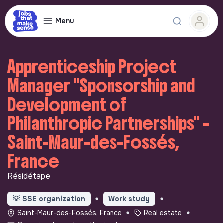
Menu
Apprenticeship Project
Manager "Sponsorship and
Development of
Philanthropic Partnerships" -
Saint-Maur-des-Fossés,
France
Résidétape
💡
SSE organization
Work study
Saint-Maur-des-Fossés, France
Real estate