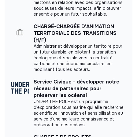
Contribuer à la création d’
outils de mesure
mettons en relation avec des organisations
(tableaux de bord, indicateurs) pour démontrer
soucieuses de leurs impacts, afin d'œuvrer
ensemble pour un futur souhaitable.
l’efficacité des projets financés.
Impact study
Rédaction de
rapports d’activité
et de supports de
CHARGÉ-CHARGÉE D'ANIMATION
communication à destination des donateurs ou de
Résidétape did not yet communicate its impact
TERRITORIALE DES TRANSITIONS
l’extérieur.
measurement.
(H/F)
Stratégie de communication
:
Administrer et développer un territoire pour
un futur durable, en pilotant la transition
Contribuer au
plaidoyer en
participant à la rédaction
écologique et sociale vers la neutralité
et à la mise en forme des argumentaires et des
carbone et une économie circulaire, en
supports de plaidoyer.
Labels and certifications
mobilisant tous les acteurs.
Participer à l’
organisation d’événements
Service Civique - développer notre
This structure did not communicate to us the
Contribuer à alimenter les futurs
réseaux sociaux
et le
réseau de partenaires pour
labels or certifications that it was able to obtain.
site web du fonds avec des contenus engageants.
préserver les océans!
UNDER THE POLE est un programme
4. Appui à la stratégie globale du fonds
d'exploration sous marine qui allie recherche
scientifique, innovation et sensibilisation au
Veille stratégique
:
service d'une meilleure connaissance et
Documents
Analyser les
tendances du mécénat
et les attentes
préservation des océans.
des donateurs (ex : mécénat de compétences,
Did not yet add a transparency document.