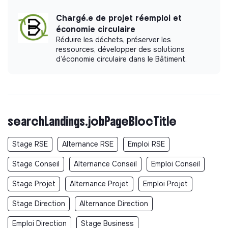
rencontre avec des acteurs clés.
Chargé.e de projet réemploi et
Avantages sociaux
: Tickets restaurant, mutuelle,
économie circulaire
RTT, charte de télétravail
Réduire les déchets, préserver les
Pourquoi nous rejoindre ?
ressources, développer des solutions
d’économie circulaire dans le Bâtiment.
·
Polyvalence et entrepreneuriat : Une offre sur un
poste généraliste, dans un organisme à forte
dimension entrepreneuriale
Impact concret
: Contribuer à un projet social
searchLandings.jobPageBlocTitle
innovant, avec une
visibilité sur les résultats
.
Polyvalence
: Expérience complète en
levée de
Stage RSE
Alternance RSE
Emploi RSE
fonds, communication et gestion de projets
.
Autonomie
: Une équipe resserrée dans un fonds en
Stage Conseil
Alternance Conseil
Emploi Conseil
croissance.
Stage Projet
Alternance Projet
Emploi Projet
Réseau
: Opportunité de rencontrer des
donateurs,
fondations et acteurs de l’ESS
.
Stage Direction
Alternance Direction
Processus de candidature
Emploi Direction
Stage Business