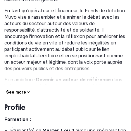
En tant qu’opérateur et financeur, le Fonds de dotation
Muvo vise à rassembler et à animer le débat avec les
acteurs du secteur autour des valeurs de
responsabilité, d'attractivité et de solidarité. Il
encourage l'innovation et la réflexion pour améliorer les
conditions de vie en ville et réduire les inégalités en
participant activement au débat public sur le lien
emploi-habitat-territoire et en se positionnant comme
un acteur majeur et légitime, dont la voix porte auprès
des pouvoirs publics et des entreprises.
Son ambition :
Devenir un acteur de référence
dans
le financement de l’accès au logement et à l‘emploi,
grâce à une
See more
stratégie de donateurs structurants
et
à une
mesure d’impact rigoureuse
.
Profile
Rattaché(e) à la direction du Groupe et directement à
la responsable Communication et Mécénat, vous
Formation :
participez à l’accompagnement et à la mise en œuvre
de la stratégie du Fonds de dotation.
Étudiant(e) en
Master 1 ou 2
avec une spécialisation