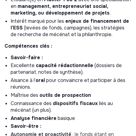
en
management, entrepreneuriat social,
Le Fonds de dotation Muvo a pour objectif de collecter
marketing, ou développement de projets
.
des fonds auprès d’entreprises, de fondation et de
Intérêt marqué pour les
enjeux de financement de
particuliers, destinés à soutenir ses ambitions et à
l’ESS
(levées de fonds, campagnes), les stratégies
financer son développement.
de recherche de mécénat et la philanthropie.
Dans ce cadre, nous recherchons un(e)
Chargé(e) de
Compétences clés :
mission en apprentissage
pour nous accompagner
dans :
Savoir-faire :
Excellente
capacité rédactionnelle
(dossiers de
La
prospection et la fidélisation de donateurs
partenariat, notes de synthèse).
(entreprises, fondations, particuliers).
Aisance à l’
oral
pour convaincre et participer à des
La
construction de partenariats
avec des acteurs
réunions.
clés
Maîtrise des
outils de prospection
La
valorisation de l’impact social
du fonds pour
convaincre et mobiliser.
Connaissance des
dispositifs fiscaux
liés au
mécénat (un plus).
Ce poste est idéal pour un(e) apprenti(e) souhaitant
Analyse financière
basique
acquérir une expérience concrète en levée de
Savoir-être :
fonds, en stratégie de mécénat et en
développement de projets à impact
.
Autonomie et proactivité
: le fonds étant en