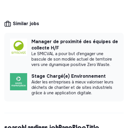
This structure is based on a principle of
solidarity and social utility: its management is
democratic and participative, and its profit-
Similar jobs
making potential is limited. It may be an
association, cooperative, foundation, mutual or
ESUS company.
Manager de proximité des équipes de
collecte H/F
Le SMICVAL a pour but d'engager une
bascule de son modèle actuel de territoire
vers une dynamique positive Zero Waste.
More information
Stage Chargé(e) Environnement
Website
Nonprofit organization
Aider les entreprises à mieux valoriser leurs
< 15 persons
Ecology
déchets de chantier et de sites industriels
grâce à une application digitale.
Impact study
Rennes du Compost did not yet communicate its
searchLandings.jobPageBlocTitle