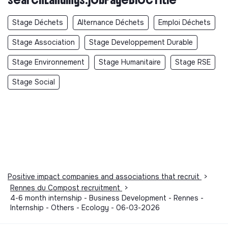
impact measurement.
Stage Déchets
Alternance Déchets
Emploi Déchets
Stage Association
Stage Developpement Durable
Labels and certifications
Stage Environnement
Stage Humanitaire
Stage RSE
Stage Social
Participe au forum Séisme Grand
Ouest
Documents
Did not yet add a transparency document.
Positive impact companies and associations that recruit
>
Rennes du Compost recruitment
>
4-6 month internship - Business Development - Rennes -
Internship - Others - Ecology - 06-03-2026