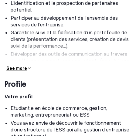
L’identification et la prospection de partenaires
potentiel,
Participer au développement de l’ensemble des
services de l’entreprise,
Garantir le suivi et la fidélisation d’un portefeuille de
clients (présentation des services, création de devis,
suivi de la performance...),
Développer des outils de communication au travers
de différents supports pour nos clients (newsletters,
questionnaires de satisfaction, réseaux sociaux... ),
See more
Calculer et analyser la rentabilité de tous les services
de Rennes du Compost
Profile
Missions annexes
Votre profil
Selon vos appétences et vos compétences, des
Etudiant.e en école de commerce, gestion,
missions annexes pourront vous être proposées
marketing, entrepreneuriat ou ESS
(gestion administrative, tâches opérationnelles).
Vous avez envie de découvrir le fonctionnement
d’une structure de l’ESS qui allie gestion d’entreprise