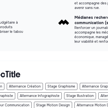
et accompagne des p
avenir sans rue.
Médianes recherc
udgétaire à
communication (
produits
Renforcer un journa
briser le tabou
accompagne les média
économique, managéri
leur viabilité et renf
cTitle
on
Alternance Création
Stage Graphisme
Alternance Gra
raphiste
Alternance Infographiste
Stage Illustration
Alte
teur Communication
Stage Motion Design
Alternance Motion 