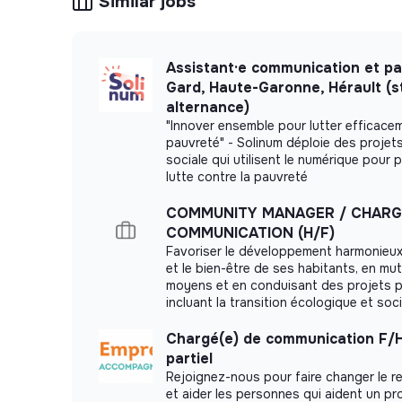
Similar jobs
Assistant·e communication et pa
Gard, Haute-Garonne, Hérault (s
alternance)
"Innover ensemble pour lutter efficace
pauvreté" - Solinum déploie des projet
sociale qui utilisent le numérique pour p
lutte contre la pauvreté
COMMUNITY MANAGER / CHARG
COMMUNICATION (H/F)
Favoriser le développement harmonieux 
et le bien-être de ses habitants, en mut
moyens et en conduisant des projets po
incluant la transition écologique et soci
Chargé(e) de communication F/
partiel
Rejoignez-nous pour faire changer le re
et aider les personnes qui aident un pr