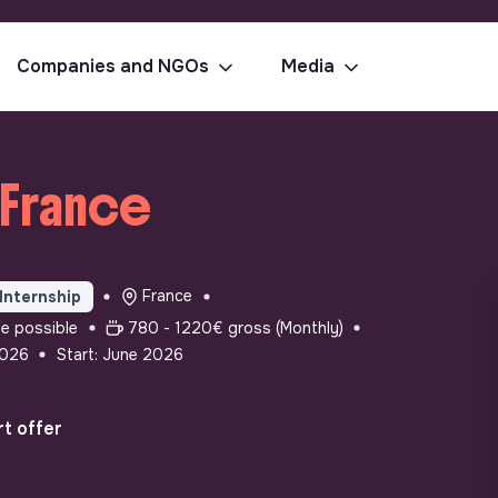
Companies and NGOs
Media
 France
France
Internship
te possible
780 - 1220€ gross (Monthly)
2026
Start: June 2026
t offer