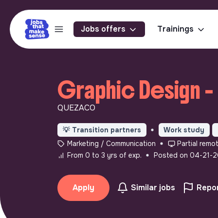
Jobs offers
Trainings
Graphic Design -
QUEZACO
💡
Transition partners
Work study
Marketing / Communication
Partial remo
From 0 to 3 yrs of exp.
Posted on 04-21-
Apply
Similar jobs
Repor