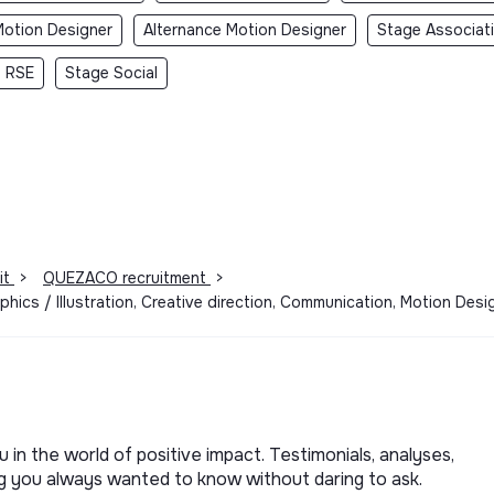
otion Designer
Alternance Motion Designer
Stage Associat
 RSE
Stage Social
it
>
QUEZACO recruitment
>
aphics / Illustration, Creative direction, Communication, Motion D
u in the world of positive impact. Testimonials, analyses,
ng you always wanted to know without daring to ask.