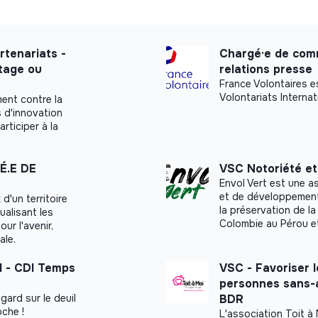
rtenariats -
Chargé·e de comm
tage ou
relations presse
France Volontaires e
Volontariats Internat
ment contre la
s d'innovation
articiper à la
É.E DE
VSC Notoriété e
Envol Vert est une a
et de développement r
d'un territoire
la préservation de la
ualisant les
Colombie au Pérou e
ur l'avenir,
ale.
H - CDI Temps
VSC - Favoriser le
personnes sans-a
gard sur le deuil
BDR
oche !
L'association Toit à