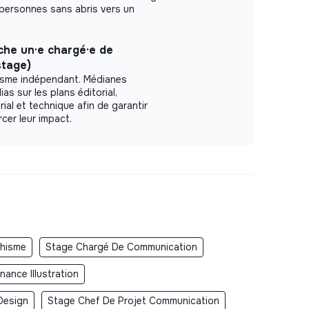
ersonnes sans abris vers un
he un·e chargé·e de
stage)
lisme indépendant. Médianes
s sur les plans éditorial,
al et technique afin de garantir
orcer leur impact.
phisme
Stage Chargé De Communication
rnance Illustration
Design
Stage Chef De Projet Communication