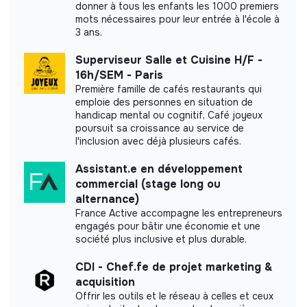
donner à tous les enfants les 1000 premiers
Benchmark d’autres ONG et acteurs du secteur ;
mots nécessaires pour leur entrée à l'école à
Propositions d’amélioration (formats, messages,
3 ans.
canaux).
Superviseur Salle et Cuisine H/F -
Labels and certifications
16h/SEM - Paris
Première famille de cafés restaurants qui
This structure did not communicate to us the
emploie des personnes en situation de
labels or certifications that it was able to obtain.
handicap mental ou cognitif, Café joyeux
poursuit sa croissance au service de
l'inclusion avec déjà plusieurs cafés.
Assistant.e en développement
Documents
commercial (stage long ou
alternance)
Did not yet add a transparency document.
France Active accompagne les entrepreneurs
engagés pour bâtir une économie et une
société plus inclusive et plus durable.
CDI - Chef.fe de projet marketing &
acquisition
Offrir les outils et le réseau à celles et ceux