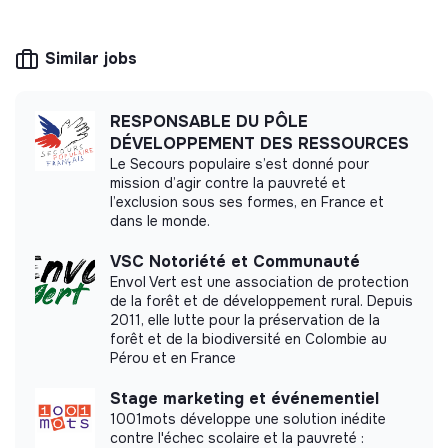
This structure is based on a principle of
Animation de la page Google My Profile (publication
solidarity and social utility: its management is
de contenus, mise à jour et modération) ;
democratic and participative, and its profit-
Similar jobs
making potential is limited. It may be an
Contribution à l’élaboration du planning éditorial.
association, cooperative, foundation, mutual or
ESUS company.
Gestion de projet
RESPONSABLE DU PÔLE
DÉVELOPPEMENT DES RESSOURCES
Suivi de la mise en ligne des campagnes sur le site
Le Secours populaire s’est donné pour
web en coordination avec les équipes internes ;
mission d’agir contre la pauvreté et
Contribution à la gestion de projets contenus,
l’exclusion sous ses formes, en France et
More information
notamment le suivi des créations de visuels avec les
dans le monde.
agences partenaires.
Website
Nonprofit organization
VSC Notoriété et Communauté
Between 15 and 50
Campagnes
Education
Envol Vert est une association de protection
persons
de la forêt et de développement rural. Depuis
Appui du pôle sur la conception, le suivi et
2011, elle lutte pour la préservation de la
l’optimisation des campagnes en cours.
forêt et de la biodiversité en Colombie au
Pérou et en France
Veille et innovation
Impact study
Stage marketing et événementiel
Veille sur les tendances marketing digital et du
1001mots développe une solution inédite
Carried out an internal impact measurement.
secteur associatif / ONG ;
contre l'échec scolaire et la pauvreté :