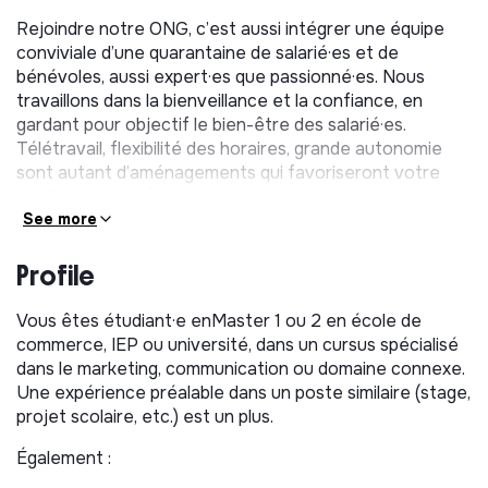
Rejoindre notre ONG, c’est aussi intégrer une équipe
conviviale d’une quarantaine de salarié·es et de
bénévoles, aussi expert·es que passionné·es. Nous
travaillons dans la bienveillance et la confiance, en
gardant pour objectif le bien-être des salarié·es.
Télétravail, flexibilité des horaires, grande autonomie
sont autant d’aménagements qui favoriseront votre
équilibre vie pro/vie perso. Vous trouverez une palette
de métiers variés et une organisation qui s’inscrit dans
See more
une dynamique de progression.
Profile
Pour compléter cette belle équipe, nous recherchons
des talents qui partagent nos valeurs et qui souhaitent
Vous êtes étudiant·e enMaster 1 ou 2 en école de
apporter leur pierre à l’édifice. Venez donc nous
commerce, IEP ou université, dans un cursus spécialisé
rencontrer pour découvrir les belles missions qui nous
dans le marketing, communication ou domaine connexe.
animent et nous motivent.
Une expérience préalable dans un poste similaire (stage,
projet scolaire, etc.) est un plus.
Le département Communication et
Collecte
Également :