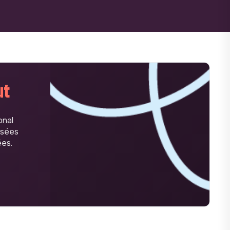
ut
onal
isées
ées.