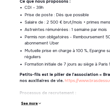
Ce que nous proposons :
CDI – 39h
Prise de poste : Dès que possible
Salaire de : 2 500 € brut/mois + primes mensu
Astreintes rémunérées : 1 semaine par mois
Permis non obligatoires - Remboursement 50%
abonnement Uber
Mutuelle prise en charge à 100 %, Epargne sala
réguliers
Formation initiale de 7 jours au siège à Paris 
Petits-fils est le pilier de l’association « 
nos auxiliaires de vie.
https://www.brasdessu
Processus de recrutement :
Entretien en visio avec notre équipe recrute
See more
Rencontre avec vos futurs collègues.