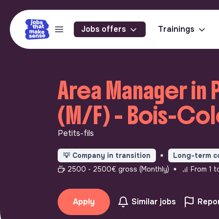
Jobs offers
Trainings
Area Manager in 
(M/F) - Bois-Co
Petits-fils
💡
Company in transition
Long-term c
2500 - 2500€ gross (Monthly)
From 1 t
Apply
Similar jobs
Repor