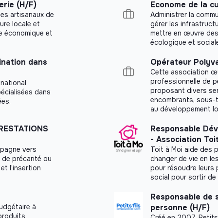
rie (H/F)
Econome de la cu
ges artisanaux de
Administrer la commu
ture locale et
gérer les infrastruct
le économique et
mettre en œuvre des 
écologique et social
nation dans
Opérateur Polyval
Cette association œu
professionnelle de p
 national
proposant divers serv
pécialisées dans
encombrants, sous-t
ées.
au développement loca
PRESTATIONS
Responsable Dév
- Association Toi
mpagne vers
Toit à Moi aide des 
 de précarité ou
changer de vie en le
et l’insertion
pour résoudre leurs 
social pour sortir de 
Responsable de s
udgétaire à
personne (H/F)
produits
Créé en 2007, Petits-