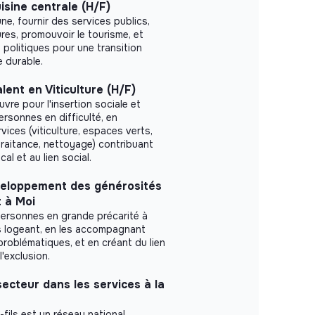
isine centrale (H/F)
ne, fournir des services publics,
ures, promouvoir le tourisme, et
politiques pour une transition
e durable.
ent en Viticulture (H/F)
vre pour l'insertion sociale et
ersonnes en difficulté, en
ices (viticulture, espaces verts,
raitance, nettoyage) contribuant
l et au lien social.
eloppement des générosités
t à Moi
personnes en grande précarité à
s logeant, en les accompagnant
problématiques, et en créant du lien
l'exclusion.
ecteur dans les services à la
fils est un réseau national