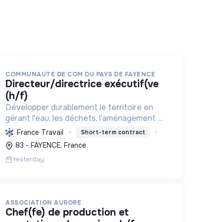
COMMUNAUTE DE COM DU PAYS DE FAYENCE
directeur/directrice exécutif(ve
(h/f)
Développer durablement le territoire en
gérant l'eau, les déchets, l'aménagement et
les services à la population, tout en
France Travail
Short-term contract
protégeant l'environnement et promouvant
83 - FAYENCE, France
la transition écologique et sociale.
Yesterday
ASSOCIATION AURORE
chef(fe) de production et