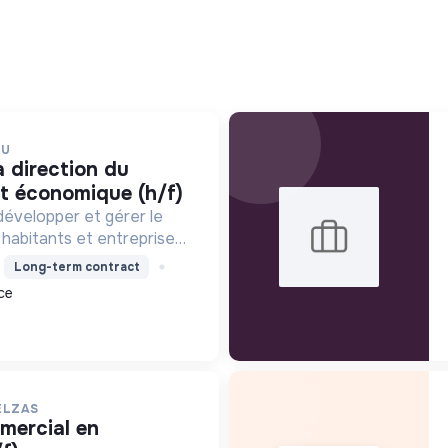
EU
t économique (h/f)
développer et gérer le
 habitants et entreprises,
éveloppement
Long-term contract
ronnement et l'action
ce
ort engagement pour la
ELZAS