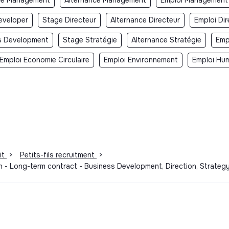
eveloper
Stage Directeur
Alternance Directeur
Emploi Dir
s Development
Stage Stratégie
Alternance Stratégie
Emp
Emploi Economie Circulaire
Emploi Environnement
Emploi Hum
it
>
Petits-fils recruitment
>
n - Long-term contract - Business Development, Direction, Strateg