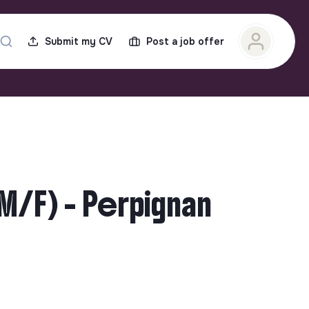
Submit my CV
Post a job offer
M/F) - Perpignan