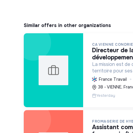
Similar offers in other organizations
CA VIENNE CONDRI
directeur de la direction du
développemen
La mission est de 
territoire pour ses
en intégrant le d
France Travail
économique, l'envi
38 - VIENNE, Fran
sociale, avec un f
Yesterday
tr...
FROMAGERIE DE HY
assistant commercial en