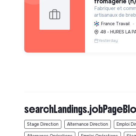
fromagerie (h/
Fabriquer et comm
artisanaux de brebi
soutenant l'agricul
France Travail
et en promouvant
48 - HURES LA P
et social équitable
Yesterday
searchLandings.jobPageBlo
Stage Direction
Alternance Direction
Emploi Di
Alternance Opérations
Emploi Opérations
Sta