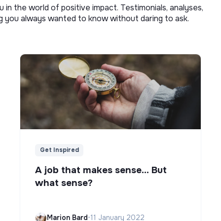
u in the world of positive impact. Testimonials, analyses,
ng you always wanted to know without daring to ask.
Get Inspired
A job that makes sense... But
what sense?
Marion Bard
•
11 January 2022