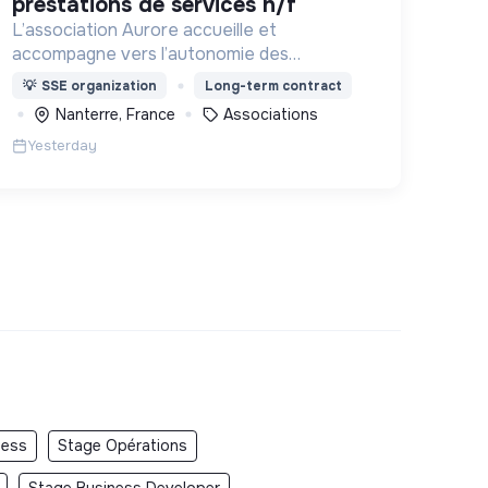
prestations de services h/f
L’association Aurore accueille et
accompagne vers l’autonomie des
personnes en situation de précarité ou
💡
SSE organization
Long-term contract
d’exclusion via l’hébergement, les soins et
Nanterre, France
Associations
l’insertion sociale et professionnelle.
Yesterday
ness
Stage Opérations
Stage Business Developer