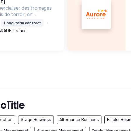
f)
ercialiser des fromages
s de terroir, en
ture locale et biologique,
Long-term contract
 un modèle économique
ARADE, France
.
cTitle
rection
Stage Business
Alternance Business
Emploi Busi
ge Management
Alternance Management
Emploi Management